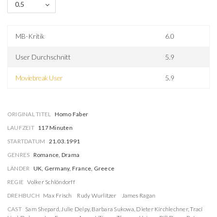
0.5
MB-Kritik
6.0
User Durchschnitt
5.9
Moviebreak User
5.9
ORIGINAL TITEL
Homo Faber
LAUFZEIT
117 Minuten
STARTDATUM
21.03.1991
GENRES
Romance, Drama
LÄNDER
UK, Germany, France, Greece
REGIE
Volker Schlöndorff
DREHBUCH
Max Frisch
Rudy Wurlitzer
James Ragan
CAST
Sam Shepard
,
Julie Delpy
,
Barbara Sukowa
,
Dieter Kirchlechner
,
Traci