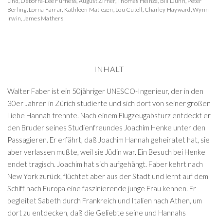
Lind
,
Deborra-Lee Furness
,
August Zirner
,
Thomas Heinze
,
Bill Dunn
,
Peter
Berling
,
Lorna Farrar
,
Kathleen Matiezen
,
Lou Cutell
,
Charley Hayward
,
Wynn
Irwin
,
James Mathers
INHALT
Walter Faber ist ein 50jähriger UNESCO-Ingenieur, der in den
30er Jahren in Zürich studierte und sich dort von seiner großen
Liebe Hannah trennte. Nach einem Flugzeugabsturz entdeckt er
den Bruder seines Studienfreundes Joachim Henke unter den
Passagieren. Er erfährt, daß Joachim Hannah geheiratet hat, sie
aber verlassen mußte, weil sie Jüdin war. Ein Besuch bei Henke
endet tragisch. Joachim hat sich aufgehängt. Faber kehrt nach
New York zurück, flüchtet aber aus der Stadt und lernt auf dem
Schiff nach Europa eine faszinierende junge Frau kennen. Er
begleitet Sabeth durch Frankreich und Italien nach Athen, um
dort zu entdecken, daß die Geliebte seine und Hannahs