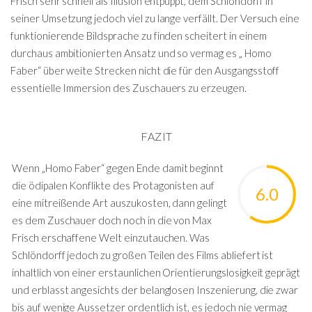
Frisch sehr schnell als Illusion entpuppt, dem Schlöndorff in
seiner Umsetzung jedoch viel zu lange verfällt. Der Versuch eine
funktionierende Bildsprache zu finden scheitert in einem
durchaus ambitionierten Ansatz und so vermag es „ Homo
Faber“ über weite Strecken nicht die für den Ausgangsstoff
essentielle Immersion des Zuschauers zu erzeugen.
FAZIT
Wenn „Homo Faber“ gegen Ende damit beginnt
die ödipalen Konflikte des Protagonisten auf
6.0
eine mitreißende Art auszukosten, dann gelingt
es dem Zuschauer doch noch in die von Max
Frisch erschaffene Welt einzutauchen. Was
Schlöndorff jedoch zu großen Teilen des Films abliefert ist
inhaltlich von einer erstaunlichen Orientierungslosigkeit geprägt
und erblasst angesichts der belanglosen Inszenierung, die zwar
bis auf wenige Aussetzer ordentlich ist, es jedoch nie vermag