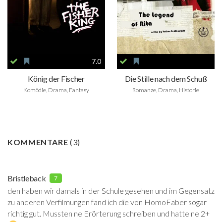
7.0
König der Fischer
Die Stille nach dem Schuß
Komödie, Drama, Fantasy
Romanze, Drama, Historie
KOMMENTARE
(
3
)
Bristleback
7
den haben wir damals in der Schule gesehen und im Gegensatz
zu anderen Verfilmungen fand ich die von HomoFaber sogar
richtig gut. Mussten ne Erörterung schreiben und hatte ne 2+