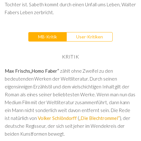
Tochter ist. Sabeth kommt durch einen Unfall ums Leben, Walter
Fabers Leben zerbricht.
MB-Kritik
User-Kritiken
KRITIK
Max Frischs
„Homo Faber“
zählt ohne Zweifel zu den
bedeutenden Werken der Weltliteratur. Durch seinen
eigensinnigen Erzählstil und dem vielschichtigen Inhalt gilt der
Roman als eines seiner beliebtesten Werke. Wenn man nun das
Medium Film mit der Weltliteratur zusammenführt, dann kann
ein Mann nicht sonderlich weit davon entfernt sein. Die Rede
ist natürlich von
Volker Schlöndorff
(
„Die Blechtrommel“
), der
deutsche Regisseur, der sich seit jeher im Wendekreis der
beiden Kunstformen bewegt.