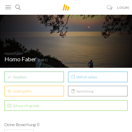
LOGIN
Homo Faber
Homo Faber
(1991)
Gesehen
Will ich sehen
Lieblingsfilm
Sammlung
Schaue ich gerade
Deine Bewertung: 0