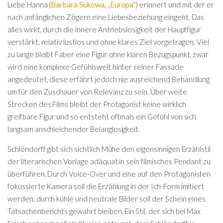
Liebe Hanna (
Barbara Sukowa
,
„Europa“
) erinnert und mit der er
nach anfänglichen Zögern eine Liebesbeziehung eingeht. Das
alles wirkt, durch die innere Antriebslosigkeit der Hauptfigur
verstärkt, relativ lustlos und ohne klares Ziel vorgetragen. Viel
zu lange bleibt Faber eine Figur ohne klaren Bezugspunkt, zwar
wird eine komplexe Gefühlswelt hinter seiner Fassade
angedeutet, diese erfährt jedoch nie ausreichend Behandlung
um für den Zuschauer von Relevanz zu sein. Über weite
Strecken des Films bleibt der Protagonist keine wirklich
greifbare Figur und so entsteht oftmals ein Gefühl von sich
langsam anschleichender Belanglosigkeit.
Schlöndorff gibt sich sichtlich Mühe den eigensinnigen Erzählstil
der literarischen Vorlage adäquat in sein filmisches Pendant zu
überführen. Durch Voice-Over und eine auf den Protagonisten
fokussierte Kamera soll die Erzählung in der Ich-Form imitiert
werden, durch kühle und neutrale Bilder soll der Schein eines
Tatsachenberichts gewahrt bleiben. Ein Stil, der sich bei Max