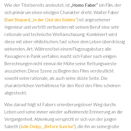
Wie der Titel bereits andeutet, ist
„Homo Faber“
ein Film, der
sich primär um einen einzigen Charakter dreht. Walter Faber
(
Sam Shepard
,
„In der Glut des Südens“
) ist angesehener
Ingenieur und vertritt verbunden mit seinem Beruf eine sehr
rationale und technische Weltanschauung. Kombiniert wird
diese mit einer nihilistischen, fast schon dem Leben überdrüssig
wirkenden, Art. Während bei einem Flugzeugabsturz alle
Passagiere in Panik verfallen, macht sich Faber nach einigen
Berechnungen nicht einmal die Mühe seine Rettungsweste
anzuziehen. Diese Szene zu Beginn des Films verdeutlicht
sowohl seine rationale, als auch seine düste Seite. Die
charakterlichen Verhältnisse für den Rest des Films scheinen
abgesteckt.
Was darauf folgt ist Fabers orientierungsloser Weg durchs
Leben und seine immer wieder aufkeimende Erinnerung an die
Vergangenheit. Ablenkung verspricht er sich von der jungen
Sabeth (
Julie Delpy
,
„Before Sunrise“
), die ihn an seine große