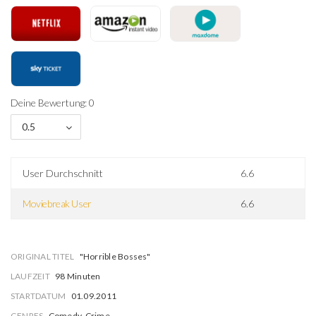
Deine Bewertung: 0
0.5
User Durchschnitt
6.6
Moviebreak User
6.6
ORIGINAL TITEL
"Horrible Bosses"
LAUFZEIT
98 Minuten
STARTDATUM
01.09.2011
GENRES
Comedy, Crime