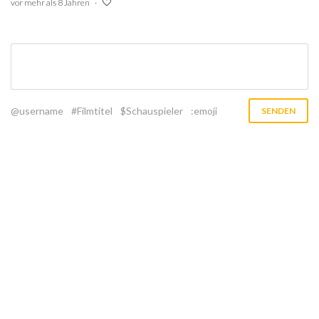
vor mehr als 8 Jahren
@username
#Filmtitel
$Schauspieler
:emoji