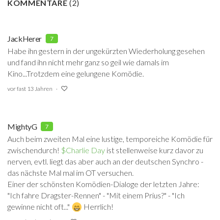
KOMMENTARE
(
2
)
JackHerer
7
Habe ihn gestern in der ungekürzten Wiederholung gesehen
und fand ihn nicht mehr ganz so geil wie damals im
Kino...Trotzdem eine gelungene Komödie.
vor fast 13 Jahren
MightyG
7
Auch beim zweiten Mal eine lustige, temporeiche Komödie für
zwischendurch!
$Charlie Day
‍ ist stellenweise kurz davor zu
nerven, evtl. liegt das aber auch an der deutschen Synchro -
das nächste Mal mal im OT versuchen.
Einer der schönsten Komödien-Dialoge der letzten Jahre:
"Ich fahre Dragster-Rennen" - "Mit einem Prius?" - "Ich
gewinne nicht oft..."
Herrlich!