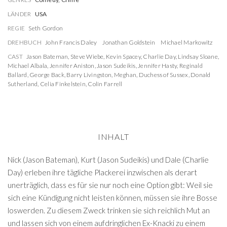
LÄNDER
USA
REGIE
Seth Gordon
DREHBUCH
John Francis Daley
Jonathan Goldstein
Michael Markowitz
CAST
Jason Bateman
,
Steve Wiebe
,
Kevin Spacey
,
Charlie Day
,
Lindsay Sloane
,
Michael Albala
,
Jennifer Aniston
,
Jason Sudeikis
,
Jennifer Hasty
,
Reginald
Ballard
,
George Back
,
Barry Livingston
,
Meghan, Duchess of Sussex
,
Donald
Sutherland
,
Celia Finkelstein
,
Colin Farrell
INHALT
Nick (Jason Bateman), Kurt (Jason Sudeikis) und Dale (Charlie
Day) erleben ihre tägliche Plackerei inzwischen als derart
unerträglich, dass es für sie nur noch eine Option gibt: Weil sie
sich eine Kündigung nicht leisten können, müssen sie ihre Bosse
loswerden. Zu diesem Zweck trinken sie sich reichlich Mut an
und lassen sich von einem aufdringlichen Ex-Knacki zu einem