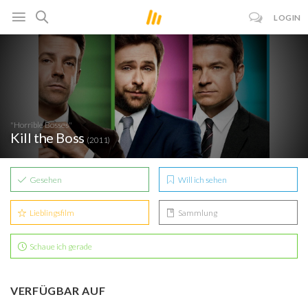
LOGIN
"Horrible Bosses"
Kill the Boss
(2011)
Gesehen
Will ich sehen
Lieblingsfilm
Sammlung
Schaue ich gerade
VERFÜGBAR AUF