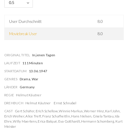
0.5
User Durchschnitt
8.0
Moviebreak User
8.0
ORIGINAL TITEL
In jenen Tagen
LAUFZEIT
111 Minuten
STARTDATUM
13.06.1947
GENRES
Drama, War
LÄNDER
Germany
REGIE
Helmut Käutner
DREHBUCH
Helmut Käutner
Ernst Schnabel
CAST
Gert Schäfer
,
Erich Schellow
,
Winnie Markus
,
Werner Hinz
,
Karl John
,
Erich Weiher
,
Alice Treff
,
Franz Schafheitlin
,
Hans Nielsen
,
Gisela Tantau
,
Ida
Ehre
,
Willy Maertens
,
Erica Balqué
,
Eva Gotthardt
,
Hermann Schomberg
,
Kurt
Meister