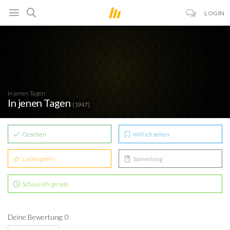
LOGIN
In jenen Tagen
In jenen Tagen
(1947)
Gesehen
Will ich sehen
Lieblingsfilm
Sammlung
Schaue ich gerade
Deine Bewertung: 0