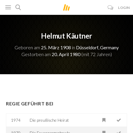
LOGIN
Helmut Käutner
Geboren am
25. März 1908
in
Düsseldorf, Germany
Gestorben am
20. April 1980
(mit 72 Jahren)
REGIE GEFÜHRT BEI
1974
Die preußische Heirat
1970
Die Feuerzangenbowle