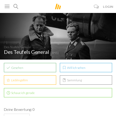
LOGIN
Des Teufels General
Des Teufels General
(1955)
Gesehen
Will ich sehen
Lieblingsfilm
Sammlung
Schaue ich gerade
Deine Bewertung: 0