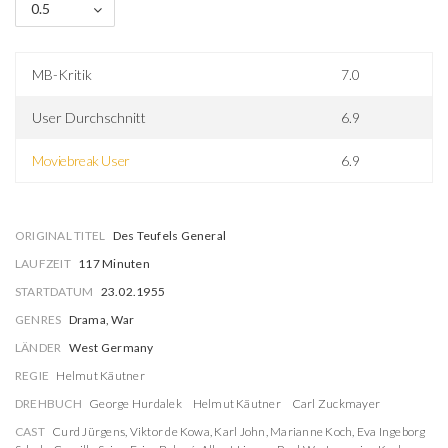
0.5
MB-Kritik
7.0
User Durchschnitt
6.9
Moviebreak User
6.9
ORIGINAL TITEL
Des Teufels General
LAUFZEIT
117 Minuten
STARTDATUM
23.02.1955
GENRES
Drama, War
LÄNDER
West Germany
REGIE
Helmut Käutner
DREHBUCH
George Hurdalek
Helmut Käutner
Carl Zuckmayer
CAST
Curd Jürgens
,
Viktor de Kowa
,
Karl John
,
Marianne Koch
,
Eva Ingeborg