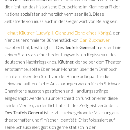
die nicht nur das historische Deutschland im Klammergriff der
Nationalsozialisten schmerzlich vermissen ließ. Diese
Selbstreflexion muss auch in der Gegenwart von Belang sein.
Helmut Käutner
(
Ludwig II. Glanz und Elend eines Königs
), der
hier das renommierte Bühnenstück von
Carl Zuckmayer
adaptiert hat, bestätigt mit
Des Teufels General
in erster Linie
seinen Status als einer bedeutungsvollsten Regisseure des
deutschen Nachkriegskinos.
Käutner
, der selber dem Theater
entstammte, sollte über neun Monaten über dem Drehbuch
brühten, bis er den Stoff von der Bühne adäquat für die
Leinwand aufbereitete: Aussparungen waren für ein Stichwort.
Charaktere mussten gestrichen und Handlungsstränge
eingedampft werden, zu unterschiedlich funktionieren diese
beiden Medien, zu deutlich hat sich der Zeitgeist verändert.
Des Teufels General
ist letztlich eine gekonnte Mischung aus
theaterhafter und filmischer Identität: Er ist fokussiert auf
seine Schauspieler, gibt sich gerne statisch in der