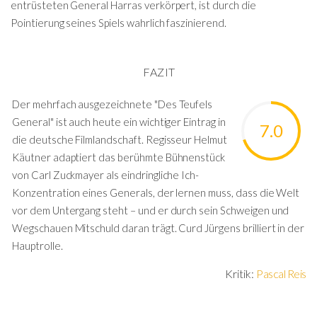
entrüsteten General Harras verkörpert, ist durch die
Pointierung seines Spiels wahrlich faszinierend.
FAZIT
Der mehrfach ausgezeichnete "Des Teufels
General" ist auch heute ein wichtiger Eintrag in
7.0
die deutsche Filmlandschaft. Regisseur Helmut
Käutner adaptiert das berühmte Bühnenstück
von Carl Zuckmayer als eindringliche Ich-
Konzentration eines Generals, der lernen muss, dass die Welt
vor dem Untergang steht – und er durch sein Schweigen und
Wegschauen Mitschuld daran trägt. Curd Jürgens brilliert in der
Hauptrolle.
Kritik:
Pascal Reis