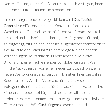
Kameraführung, kann seine Akteure aber auch verfolgen, ihnen
über die Schulter schauen, sie beobachten.
In seinen ergreifendsten Augenblicken wird
Des Teufels
General
zur differenzierten Ich-Konzentration, die die
Wandlung des General Harras mit intensiver Bedachtsamkeit
begleitet und nachzeichnet. Harras, zu Anfang noch süffsant,
selbstgefällig, mit Berliner Schnauze ausgestattet, transformiert
sich im Laufe der Handlung zu einem Spiegelbild der inneren
Verheerungen Deutschlands. Er verbindet die kollektive
Blindheit mit einem aufkeimenden Schuldbewusstsein. Wenn
ihm die Nazi-Schergen von einem neuen Europa, ach was, einer
neuen Weltordnung berichten, dann bringt er ihnen die wahre
Bedeutung des Wortes Vaterland näher: Das V steht für
Volksgerichtshof, das D steht für Dachau. Für sein Vaterland zu
kämpfen, das bedeutet Lügen aufrechtzuerhalten; das
bedeutet dem Massenmorden einzuwilligen und sich selbst zum
Täter zu machen. Wie
Curd Jürgens
diesen mehr und mehr