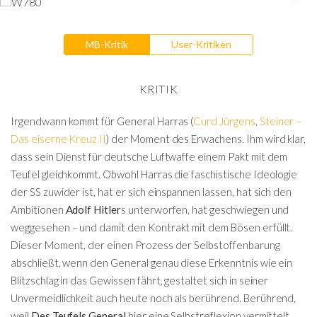
MB-Kritik
User-Kritiken
KRITIK
Irgendwann kommt für General Harras (
Curd Jürgens
,
Steiner –
Das eiserne Kreuz II
) der Moment des Erwachens. Ihm wird klar,
dass sein Dienst für deutsche Luftwaffe einem Pakt mit dem
Teufel gleichkommt. Obwohl Harras die faschistische Ideologie
der SS zuwider ist, hat er sich einspannen lassen, hat sich den
Ambitionen
Adolf Hitler
s unterworfen, hat geschwiegen und
weggesehen – und damit den Kontrakt mit dem Bösen erfüllt.
Dieser Moment, der einen Prozess der Selbstoffenbarung
abschließt, wenn den General genau diese Erkenntnis wie ein
Blitzschlag in das Gewissen fährt, gestaltet sich in seiner
Unvermeidlichkeit auch heute noch als berührend. Berührend,
weil
Des Teufels General
hier eine Selbstreflexion vermittelt,