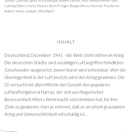
Scholz
,
Camilla Spira
,
Erica Balqué
,
Albert Lieven
,
Paul Westermeier
,
Karl
Ludwig Diehl
,
Harry Meyen
,
Bum Krüger
,
Beppo Brem
,
Werner Fuetterer
,
Robert Meyn
,
Joseph Offenbach
INHALT
Deutschland, Dezember 1941 - die Welt steht mitten im Krieg.
Die deutschen Städte sind unzähligen Luftangriffen feindlicher
Geschwader ausgesetzt, immer klarer wird erkennbar: Wer die
Überlegenheit in der Luft besitzt, wird den Krieg gewinnen. Die
SS versucht mit allen Mitteln der Gewalt den populären
Luftwaffengeneral Harras, der sich aus fliegerischer
Besessenheit Hitlers Wehrmacht verschrieben hat, für ihre
Ziele zu gewinnen. Harras erkennt, daß er an einem grausamen
Krieg und Unmenschlichkeit mitschuldig ist...