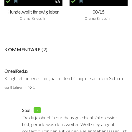
6.5
Hunde, wollt ihr ewig leben
08/15
Drama, Kriegsfilm
Drama, Kriegsfilm
KOMMENTARE
(
2
)
OnealRedux
Klingt sehr interessant, hatte den bislang nie auf dem Schirm
vor 8 Jahren
1
Souli
7
Da du ja ohnehin durchaus geschichtsinteressiert
bist, gerade was den zweiten Weltkrieg angeht,
solltest du dir den auf keinen Fall entgehen lassen. Ist