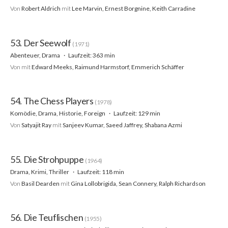
Von
Robert Aldrich
mit
Lee Marvin, Ernest Borgnine, Keith Carradine
53. Der Seewolf
(1971)
Abenteuer, Drama
Laufzeit: 363 min
Von
mit
Edward Meeks, Raimund Harmstorf, Emmerich Schäffer
54. The Chess Players
(1978)
Komödie, Drama, Historie, Foreign
Laufzeit: 129 min
Von
Satyajit Ray
mit
Sanjeev Kumar, Saeed Jaffrey, Shabana Azmi
55. Die Strohpuppe
(1964)
Drama, Krimi, Thriller
Laufzeit: 118 min
Von
Basil Dearden
mit
Gina Lollobrigida, Sean Connery, Ralph Richardson
56. Die Teuflischen
(1955)