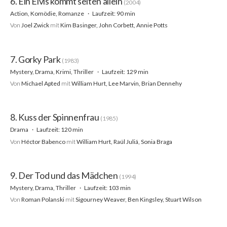
6. Ein Elvis kommt selten allein
(2004)
Action, Komödie, Romanze
Laufzeit: 90 min
Von
Joel Zwick
mit
Kim Basinger, John Corbett, Annie Potts
7. Gorky Park
(1983)
Mystery, Drama, Krimi, Thriller
Laufzeit: 129 min
Von
Michael Apted
mit
William Hurt, Lee Marvin, Brian Dennehy
8. Kuss der Spinnenfrau
(1985)
Drama
Laufzeit: 120 min
Von
Héctor Babenco
mit
William Hurt, Raúl Juliá, Sonia Braga
9. Der Tod und das Mädchen
(1994)
Mystery, Drama, Thriller
Laufzeit: 103 min
Von
Roman Polanski
mit
Sigourney Weaver, Ben Kingsley, Stuart Wilson