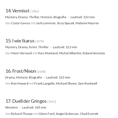
14. Vermisst
(1982)
Mystery, Drama, Thriller, Historie, Biografie
Laufzeit: 122 min
Von
Costa-Gavras
mit
Jack Lemmon, Sissy Spacek, Melanie Mayron
15. I wie Ikarus
(1979)
Mystery, Drama, Krimi, Thriller
Laufzeit: 121 min
Von
Henri Verneuil
mit
Yves Montand, Michel Albertini, Roland Amstutz
16. Frost/Nixon
(2008)
Drama, Historie, Biografie
Laufzeit: 122 min
Von
Ron Howard
mit
Frank Langella, Michael Sheen, Sam Rockwell
17. Duell der Gringos
(1967)
Western
Laufzeit: 105 min
Von
Richard Thorpe
mit
Glenn Ford, Angie Dickinson, Chad Everett