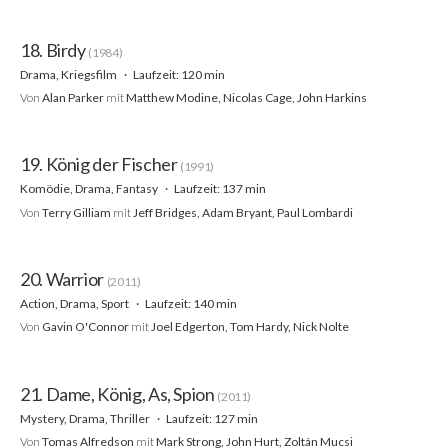
18. Birdy
(1984)
Drama, Kriegsfilm
Laufzeit: 120 min
Von
Alan Parker
mit
Matthew Modine, Nicolas Cage, John Harkins
19. König der Fischer
(1991)
Komödie, Drama, Fantasy
Laufzeit: 137 min
Von
Terry Gilliam
mit
Jeff Bridges, Adam Bryant, Paul Lombardi
20. Warrior
(2011)
Action, Drama, Sport
Laufzeit: 140 min
Von
Gavin O'Connor
mit
Joel Edgerton, Tom Hardy, Nick Nolte
21. Dame, König, As, Spion
(2011)
Mystery, Drama, Thriller
Laufzeit: 127 min
Von
Tomas Alfredson
mit
Mark Strong, John Hurt, Zoltán Mucsi