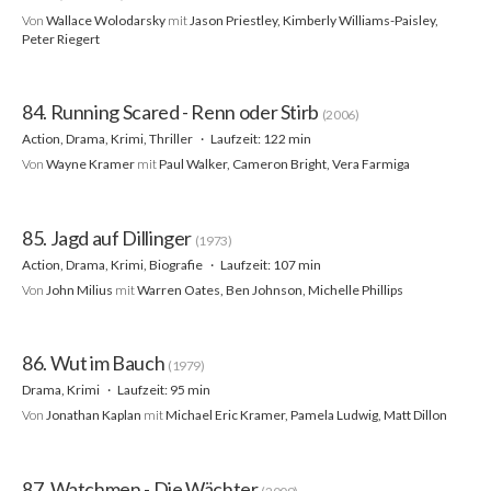
Von
Wallace Wolodarsky
mit
Jason Priestley, Kimberly Williams-Paisley,
Peter Riegert
84. Running Scared - Renn oder Stirb
(2006)
Action, Drama, Krimi, Thriller
Laufzeit: 122 min
Von
Wayne Kramer
mit
Paul Walker, Cameron Bright, Vera Farmiga
85. Jagd auf Dillinger
(1973)
Action, Drama, Krimi, Biografie
Laufzeit: 107 min
Von
John Milius
mit
Warren Oates, Ben Johnson, Michelle Phillips
86. Wut im Bauch
(1979)
Drama, Krimi
Laufzeit: 95 min
Von
Jonathan Kaplan
mit
Michael Eric Kramer, Pamela Ludwig, Matt Dillon
87. Watchmen - Die Wächter