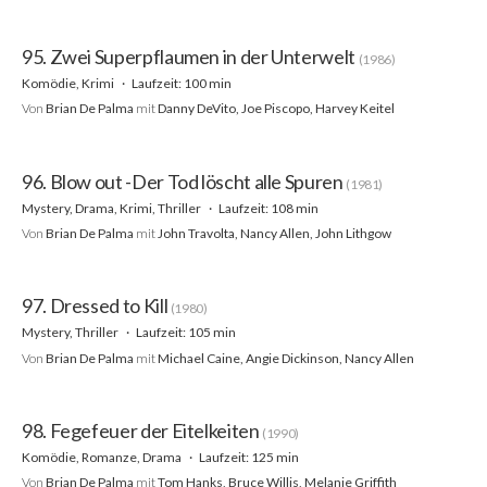
95. Zwei Superpflaumen in der Unterwelt
(1986)
Komödie, Krimi
Laufzeit: 100 min
Von
Brian De Palma
mit
Danny DeVito, Joe Piscopo, Harvey Keitel
96. Blow out -Der Tod löscht alle Spuren
(1981)
Mystery, Drama, Krimi, Thriller
Laufzeit: 108 min
Von
Brian De Palma
mit
John Travolta, Nancy Allen, John Lithgow
97. Dressed to Kill
(1980)
Mystery, Thriller
Laufzeit: 105 min
Von
Brian De Palma
mit
Michael Caine, Angie Dickinson, Nancy Allen
98. Fegefeuer der Eitelkeiten
(1990)
Komödie, Romanze, Drama
Laufzeit: 125 min
Von
Brian De Palma
mit
Tom Hanks, Bruce Willis, Melanie Griffith