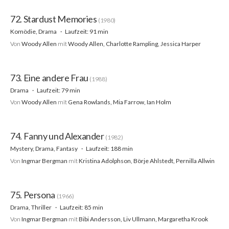
72. Stardust Memories
(1980)
Komödie, Drama
Laufzeit: 91 min
Von
Woody Allen
mit
Woody Allen, Charlotte Rampling, Jessica Harper
73. Eine andere Frau
(1988)
Drama
Laufzeit: 79 min
Von
Woody Allen
mit
Gena Rowlands, Mia Farrow, Ian Holm
74. Fanny und Alexander
(1982)
Mystery, Drama, Fantasy
Laufzeit: 188 min
Von
Ingmar Bergman
mit
Kristina Adolphson, Börje Ahlstedt, Pernilla Allwin
75. Persona
(1966)
Drama, Thriller
Laufzeit: 85 min
Von
Ingmar Bergman
mit
Bibi Andersson, Liv Ullmann, Margaretha Krook