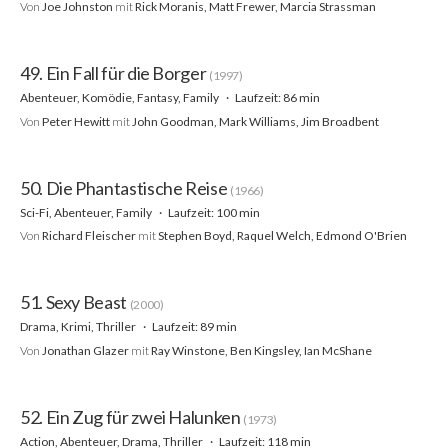
Von
Joe Johnston
mit
Rick Moranis, Matt Frewer, Marcia Strassman
49. Ein Fall für die Borger
(1997)
Abenteuer, Komödie, Fantasy, Family
Laufzeit: 86 min
Von
Peter Hewitt
mit
John Goodman, Mark Williams, Jim Broadbent
50. Die Phantastische Reise
(1966)
Sci-Fi, Abenteuer, Family
Laufzeit: 100 min
Von
Richard Fleischer
mit
Stephen Boyd, Raquel Welch, Edmond O'Brien
51. Sexy Beast
(2000)
Drama, Krimi, Thriller
Laufzeit: 89 min
Von
Jonathan Glazer
mit
Ray Winstone, Ben Kingsley, Ian McShane
52. Ein Zug für zwei Halunken
(1973)
Action, Abenteuer, Drama, Thriller
Laufzeit: 118 min