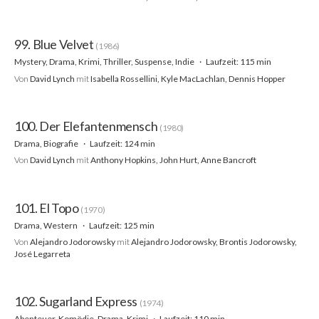
99. Blue Velvet
(1986)
Mystery, Drama, Krimi, Thriller, Suspense, Indie
Laufzeit: 115 min
Von
David Lynch
mit
Isabella Rossellini, Kyle MacLachlan, Dennis Hopper
100. Der Elefantenmensch
(1980)
Drama, Biografie
Laufzeit: 124 min
Von
David Lynch
mit
Anthony Hopkins, John Hurt, Anne Bancroft
101. El Topo
(1970)
Drama, Western
Laufzeit: 125 min
Von
Alejandro Jodorowsky
mit
Alejandro Jodorowsky, Brontis Jodorowsky,
José Legarreta
102. Sugarland Express
(1974)
Abenteuer, Komödie, Drama, Krimi
Laufzeit: 110 min