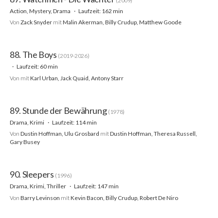
(2009)
Action, Mystery, Drama
Laufzeit: 162 min
Von
Zack Snyder
mit
Malin Akerman, Billy Crudup, Matthew Goode
88. The Boys
(2019-2026)
Laufzeit: 60 min
Von
mit
Karl Urban, Jack Quaid, Antony Starr
89. Stunde der Bewährung
(1978)
Drama, Krimi
Laufzeit: 114 min
Von
Dustin Hoffman, Ulu Grosbard
mit
Dustin Hoffman, Theresa Russell,
Gary Busey
90. Sleepers
(1996)
Drama, Krimi, Thriller
Laufzeit: 147 min
Von
Barry Levinson
mit
Kevin Bacon, Billy Crudup, Robert De Niro