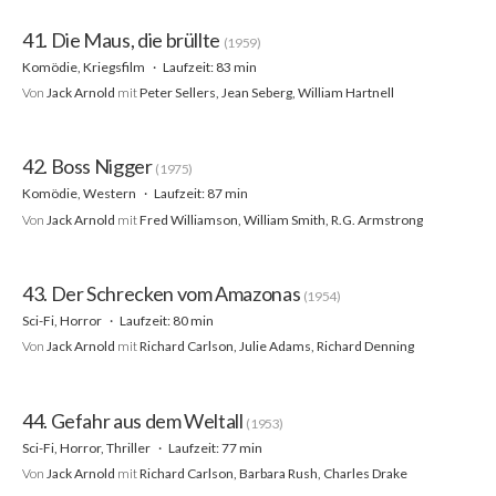
41. Die Maus, die brüllte
(1959)
Komödie, Kriegsfilm
Laufzeit: 83 min
Von
Jack Arnold
mit
Peter Sellers, Jean Seberg, William Hartnell
42. Boss Nigger
(1975)
Komödie, Western
Laufzeit: 87 min
Von
Jack Arnold
mit
Fred Williamson, William Smith, R.G. Armstrong
43. Der Schrecken vom Amazonas
(1954)
Sci-Fi, Horror
Laufzeit: 80 min
Von
Jack Arnold
mit
Richard Carlson, Julie Adams, Richard Denning
44. Gefahr aus dem Weltall
(1953)
Sci-Fi, Horror, Thriller
Laufzeit: 77 min
Von
Jack Arnold
mit
Richard Carlson, Barbara Rush, Charles Drake