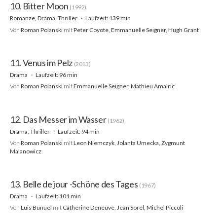
10. Bitter Moon
(1992)
Romanze, Drama, Thriller
Laufzeit: 139 min
Von
Roman Polanski
mit
Peter Coyote, Emmanuelle Seigner, Hugh Grant
11. Venus im Pelz
(2013)
Drama
Laufzeit: 96 min
Von
Roman Polanski
mit
Emmanuelle Seigner, Mathieu Amalric
12. Das Messer im Wasser
(1962)
Drama, Thriller
Laufzeit: 94 min
Von
Roman Polanski
mit
Leon Niemczyk, Jolanta Umecka, Zygmunt
Malanowicz
13. Belle de jour -Schöne des Tages
(1967)
Drama
Laufzeit: 101 min
Von
Luis Buñuel
mit
Catherine Deneuve, Jean Sorel, Michel Piccoli