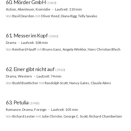
60. Mörder GmbH
(1969)
Action, Abenteuer, Komödie
Laufzeit: 110 min
Von
Basil Dearden
mit
Oliver Reed, Diana Rigg, Telly Savalas
61. Messer im Kopf
(1980)
Drama
Laufzeit: 108 min
Von
Reinhard Hauff
mit
Bruno Ganz, Angela Winkler, Hans Christian Blech
62. Einer gibt nicht auf
(1960)
Drama, Western
Laufzeit: 74 min
Von
Budd Boetticher
mit
Randolph Scott, Nancy Gates, Claude Akins
63. Petulia
(1968)
Romanze, Drama, Foreign
Laufzeit: 105 min
Von
Richard Lester
mit
Julie Christie, George C. Scott, Richard Chamberlain