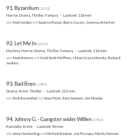
91. Byzantium
(2013)
Horror, Drama, Thriller, Fantasy
Laufzeit: 118 min
Von
Neil Jordan
mit
Saoirse Ronan, Barry Cassin, Gemma Arterton
92. Let Me In
(2010)
Mystery, Horror, Drama, Thriller, Fantasy
Laufzeit: 116 min
Von
Matt Reeves
mit
Kodi Smit-McPhee, Chloë Grace Moretz, Richard
Jenkins
93. Bad Boys
(1983)
Drama, Krimi, Thriller
Laufzeit: 123 min
Von
Rick Rosenthal
mit
Sean Penn, Reni Santoni, Jim Moody
94. Johnny G. - Gangster wider Willen
(1984)
Komödie, Krimi
Laufzeit: 90 min
Von
Amy Heckerling
mit
Michael Keaton, Joe Piscopo, Marilu Henner