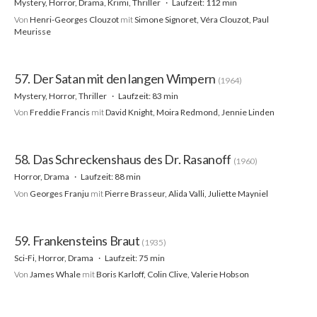
Mystery, Horror, Drama, Krimi, Thriller
Laufzeit: 112 min
Von
Henri-Georges Clouzot
mit
Simone Signoret, Véra Clouzot, Paul
Meurisse
57. Der Satan mit den langen Wimpern
(1964)
Mystery, Horror, Thriller
Laufzeit: 83 min
Von
Freddie Francis
mit
David Knight, Moira Redmond, Jennie Linden
58. Das Schreckenshaus des Dr. Rasanoff
(1960)
Horror, Drama
Laufzeit: 88 min
Von
Georges Franju
mit
Pierre Brasseur, Alida Valli, Juliette Mayniel
59. Frankensteins Braut
(1935)
Sci-Fi, Horror, Drama
Laufzeit: 75 min
Von
James Whale
mit
Boris Karloff, Colin Clive, Valerie Hobson