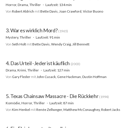
Horror, Drama, Thriller
Laufzeit: 134 min
Von
Robert Aldrich
mit
Bette Davis, Joan Crawford, Victor Buono
3. War es wirklich Mord?
(1965)
Mystery, Thriller
Laufzeit: 91 min
Von
Seth Holt
mit
Bette Davis, Wendy Craig, Jill Bennett
4. Das Urteil -Jeder ist käuflich
(2003)
Drama, Krimi, Thriller
Laufzeit: 127 min
Von
Gary Fleder
mit
John Cusack, Gene Hackman, Dustin Hoffman
5. Texas Chainsaw Massacre - Die Rückkehr
(1994)
Komödie, Horror, Thriller
Laufzeit: 87 min
Von
Kim Henkel
mit
Renée Zellweger, Matthew McConaughey, Robert Jacks