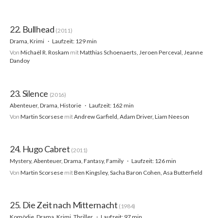
22. Bullhead
(2011)
Drama, Krimi
Laufzeit: 129 min
Von
Michaël R. Roskam
mit
Matthias Schoenaerts, Jeroen Perceval, Jeanne
Dandoy
23. Silence
(2016)
Abenteuer, Drama, Historie
Laufzeit: 162 min
Von
Martin Scorsese
mit
Andrew Garfield, Adam Driver, Liam Neeson
24. Hugo Cabret
(2011)
Mystery, Abenteuer, Drama, Fantasy, Family
Laufzeit: 126 min
Von
Martin Scorsese
mit
Ben Kingsley, Sacha Baron Cohen, Asa Butterfield
25. Die Zeit nach Mitternacht
(1984)
Komödie, Drama, Krimi, Thriller
Laufzeit: 97 min