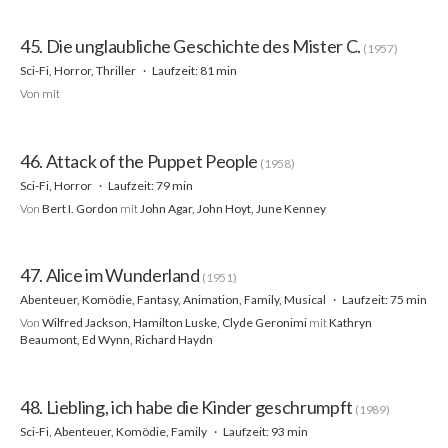
45. Die unglaubliche Geschichte des Mister C.
(1957)
Sci-Fi, Horror, Thriller
Laufzeit: 81 min
Von
mit
46. Attack of the Puppet People
(1958)
Sci-Fi, Horror
Laufzeit: 79 min
Von
Bert I. Gordon
mit
John Agar, John Hoyt, June Kenney
47. Alice im Wunderland
(1951)
Abenteuer, Komödie, Fantasy, Animation, Family, Musical
Laufzeit: 75 min
Von
Wilfred Jackson, Hamilton Luske, Clyde Geronimi
mit
Kathryn
Beaumont, Ed Wynn, Richard Haydn
48. Liebling, ich habe die Kinder geschrumpft
(1989)
Sci-Fi, Abenteuer, Komödie, Family
Laufzeit: 93 min