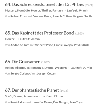
64. Das Schreckenskabinett des Dr. Phibes
(1971)
Mystery, Komödie, Horror, Thriller, Fantasy
Laufzeit: 94 min
Von
Robert Fuest
mit
Vincent Price, Joseph Cotten, Virginia North
65. Das Kabinett des Professor Bondi
(1953)
Horror
Laufzeit: 90 min
Von
André de Toth
mit
Vincent Price, Frank Lovejoy, Phyllis Kirk
66. Die Grausamen
(1967)
Action, Abenteuer, Romanze, Drama, Western
Laufzeit: 90 min
Von
Sergio Corbucci
mit
Joseph Cotten
67. Der phantastische Planet
(1973)
Sci-Fi, Drama, Animation
Laufzeit: 72 min
Von
René Laloux
mit
Jennifer Drake, Éric Baugin, Jean Topart