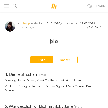
LOGIN
von
lkeupp
erstellt am
15.12.2020
, aktualisiert am
27.05.2026
0
0
103 Einträge
jaha
Liste
Raster
1. Die Teuflischen
(1955)
Mystery, Horror, Drama, Krimi, Thriller
Laufzeit: 112 min
Von
Henri-Georges Clouzot
mit
Simone Signoret, Véra Clouzot, Paul
Meurisse
2. Was geschah wirklich mit Baby Jane?
(1962)