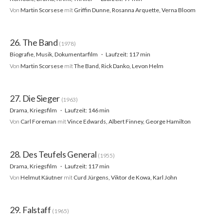
Von
Martin Scorsese
mit
Griffin Dunne, Rosanna Arquette, Verna Bloom
26. The Band
(1978)
Biografie, Musik, Dokumentarfilm
Laufzeit: 117 min
Von
Martin Scorsese
mit
The Band, Rick Danko, Levon Helm
27. Die Sieger
(1963)
Drama, Kriegsfilm
Laufzeit: 146 min
Von
Carl Foreman
mit
Vince Edwards, Albert Finney, George Hamilton
28. Des Teufels General
(1955)
Drama, Kriegsfilm
Laufzeit: 117 min
Von
Helmut Käutner
mit
Curd Jürgens, Viktor de Kowa, Karl John
29. Falstaff
(1965)