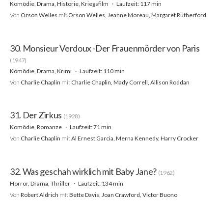
Komödie, Drama, Historie, Kriegsfilm
Laufzeit: 117 min
Von
Orson Welles
mit
Orson Welles, Jeanne Moreau, Margaret Rutherford
30. Monsieur Verdoux -Der Frauenmörder von Paris
(1947)
Komödie, Drama, Krimi
Laufzeit: 110 min
Von
Charlie Chaplin
mit
Charlie Chaplin, Mady Correll, Allison Roddan
31. Der Zirkus
(1928)
Komödie, Romanze
Laufzeit: 71 min
Von
Charlie Chaplin
mit
Al Ernest Garcia, Merna Kennedy, Harry Crocker
32. Was geschah wirklich mit Baby Jane?
(1962)
Horror, Drama, Thriller
Laufzeit: 134 min
Von
Robert Aldrich
mit
Bette Davis, Joan Crawford, Victor Buono