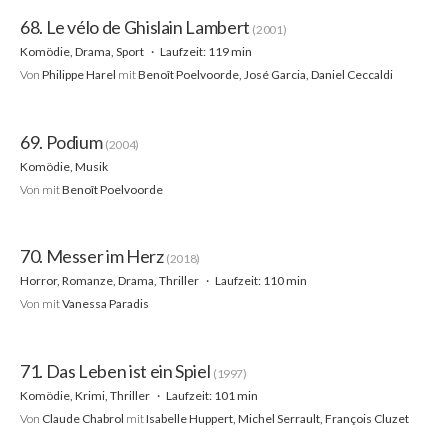
68. Le vélo de Ghislain Lambert
(2001)
Komödie, Drama, Sport
Laufzeit: 119 min
Von
Philippe Harel
mit
Benoît Poelvoorde, José Garcia, Daniel Ceccaldi
69. Podium
(2004)
Komödie, Musik
Von
mit
Benoît Poelvoorde
70. Messer im Herz
(2018)
Horror, Romanze, Drama, Thriller
Laufzeit: 110 min
Von
mit
Vanessa Paradis
71. Das Leben ist ein Spiel
(1997)
Komödie, Krimi, Thriller
Laufzeit: 101 min
Von
Claude Chabrol
mit
Isabelle Huppert, Michel Serrault, François Cluzet