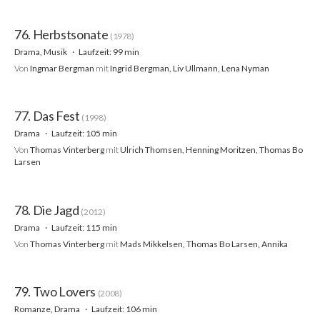
76. Herbstsonate
(1978)
Drama, Musik
Laufzeit: 99 min
Von
Ingmar Bergman
mit
Ingrid Bergman, Liv Ullmann, Lena Nyman
77. Das Fest
(1998)
Drama
Laufzeit: 105 min
Von
Thomas Vinterberg
mit
Ulrich Thomsen, Henning Moritzen, Thomas Bo
Larsen
78. Die Jagd
(2012)
Drama
Laufzeit: 115 min
Von
Thomas Vinterberg
mit
Mads Mikkelsen, Thomas Bo Larsen, Annika
79. Two Lovers
(2008)
Romanze, Drama
Laufzeit: 106 min