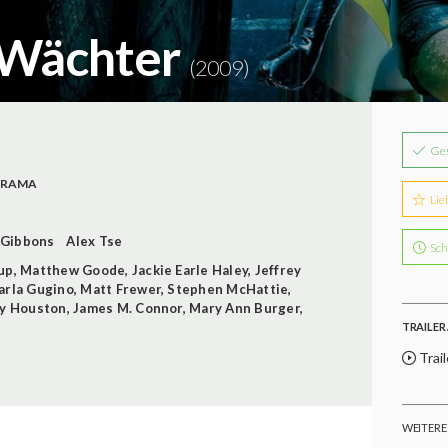
 Wächter
(2009)
Ge
RAMA
Lie
 Gibbons
Alex Tse
Sch
dup
,
Matthew Goode
,
Jackie Earle Haley
,
Jeffrey
arla Gugino
,
Matt Frewer
,
Stephen McHattie
,
y Houston
,
James M. Connor
,
Mary Ann Burger
,
TRAILER 
Trail
WEITERE