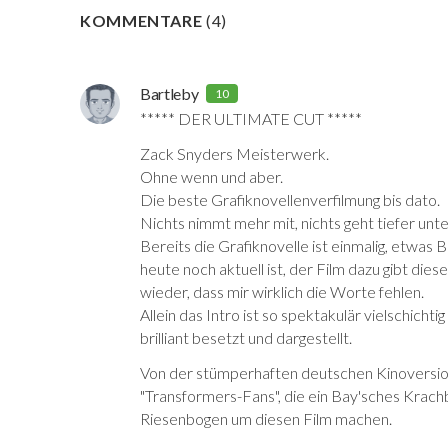
KOMMENTARE
(
4
)
Bartleby
10
***** DER ULTIMATE CUT *****
Zack Snyders Meisterwerk.
Ohne wenn und aber.
Die beste Grafiknovellenverfilmung bis dato.
Nichts nimmt mehr mit, nichts geht tiefer unte
Bereits die Grafiknovelle ist einmalig, etwas B
heute noch aktuell ist, der Film dazu gibt die
wieder, dass mir wirklich die Worte fehlen.
Allein das Intro ist so spektakulär vielschichti
brilliant besetzt und dargestellt.
Von der stümperhaften deutschen Kinoversion i
"Transformers-Fans", die ein Bay'sches Kr
Riesenbogen um diesen Film machen.