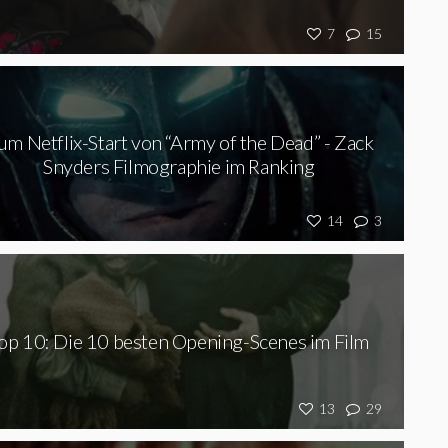
7
15
um Netflix-Start von “Army of the Dead” - Zack
Snyders Filmographie im Ranking
14
3
op 10: Die 10 besten Opening-Scenes im Film
13
29