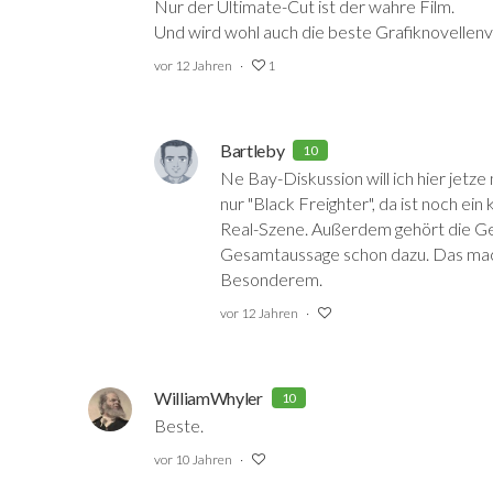
Nur der Ultimate-Cut ist der wahre Film.
Und wird wohl auch die beste Grafiknovellenv
vor 12 Jahren
1
Bartleby
10
Ne Bay-Diskussion will ich hier jetze 
nur "Black Freighter", da ist noch ein
Real-Szene. Außerdem gehört die Ge
Gesamtaussage schon dazu. Das mach
Besonderem.
vor 12 Jahren
WilliamWhyler
10
Beste.
vor 10 Jahren