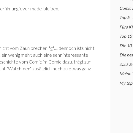
Comicv
erfilmung 'ever made' bleiben.
Top 5
-
Fürs Ki
Top 10
Die 10
nicht vom Zaun brechen *g*.... dennoch ists nicht
 klein wenig mehr, auch eine sehr interessante
Die be
schichte vom Comic im Comic dazu, trägt zur
Zack S
t "Watchmen" zusätzlich noch zu etwas ganz
Meine 
My top 