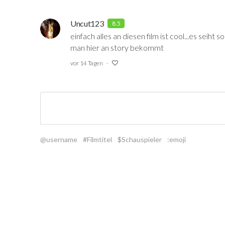
Uncut123
8.5
einfach alles an diesen film ist cool...es seiht s
man hier an story bekommt
vor 14 Tagen
@username
#Filmtitel
$Schauspieler
:emoji