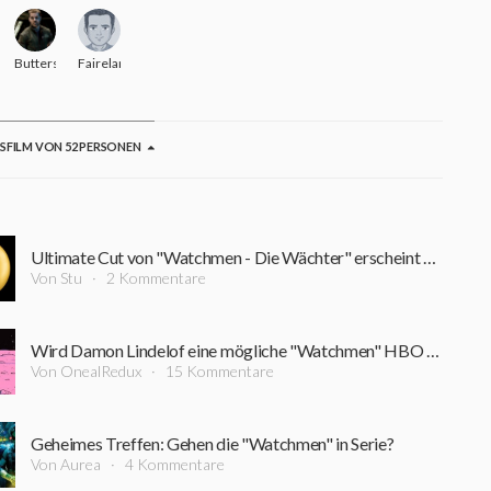
squarade
Butters
Fairelane
GSFILM VON 52 PERSONEN
Ultimate Cut von "Watchmen - Die Wächter" erscheint nun endlich auch in Deutschland
Von Stu
2 Kommentare
Wird Damon Lindelof eine mögliche "Watchmen" HBO Serie umsetzen?
Von OnealRedux
15 Kommentare
Geheimes Treffen: Gehen die "Watchmen" in Serie?
Von Aurea
4 Kommentare