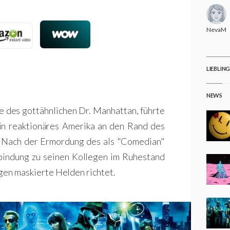
NevaMa
LIEBLIN
NEWS
e des gottähnlichen Dr. Manhattan, führte
ein reaktionäres Amerika an den Rand des
. Nach der Ermordung des als "Comedian"
indung zu seinen Kollegen im Ruhestand
egen maskierte Helden richtet.