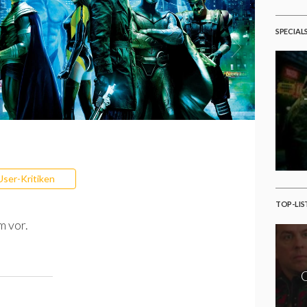
SPECIAL
User-Kritiken
TOP-LIS
m vor.
O