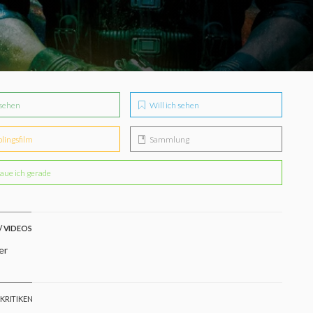
sehen
Will ich sehen
blingsfilm
Sammlung
aue ich gerade
/ VIDEOS
er
 KRITIKEN