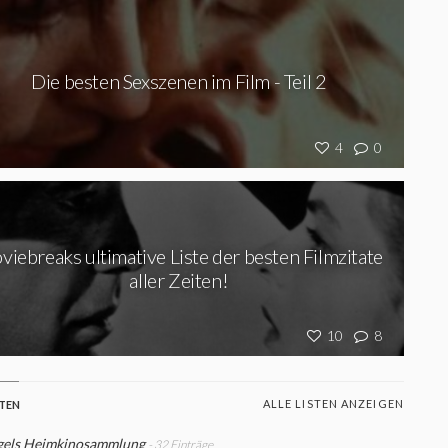
Die besten Sexszenen im Film - Teil 2
4
0
iebreaks ultimative Liste der besten Filmzitate
aller Zeiten!
10
8
ALLE LISTEN ANZEIGEN
STEN
gels Heimkinosammlung
- 32 Einträge