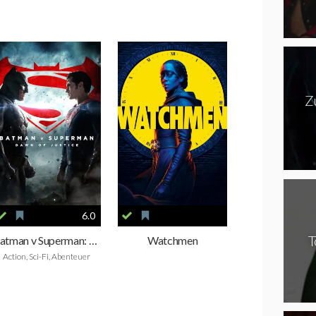
Z
6.0
T
Batman v Superman: Dawn of Justice
Watchmen
Action, Sci-Fi, Abenteuer