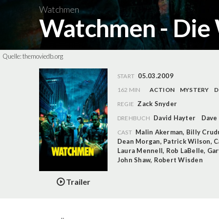
Watchmen
Watchmen - Die
Quelle:
themoviedb.org
05.03.2009
START
162 MIN
ACTION
MYSTERY
D
Zack Snyder
REGIE
David Hayter
Dave
DREHBUCH
Malin Akerman
,
Billy Cru
CAST
Dean Morgan
,
Patrick Wilson
,
C
Laura Mennell
,
Rob LaBelle
,
Gar
John Shaw
,
Robert Wisden
Trailer