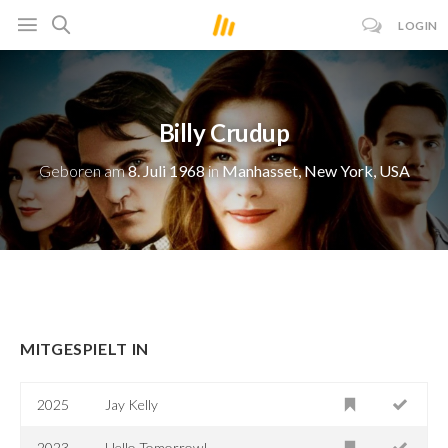
LOGIN
Billy Crudup
Geboren am
8. Juli 1968
in
Manhasset, New York, USA
MITGESPIELT IN
2025
Jay Kelly
2023
Hello Tomorrow!