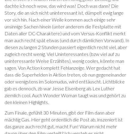
dachte ich noch wow, das wird was! Doch was dann? Die
Story, die an sich nicht uninteressant ist, dümpelt ewig lange
vor sich hin. Nach einer Weile kommen auch einige sehr
unsinnige Sachen hinein (unter anderem die Festplatte mit
Daten aller DC-Charaktere) und vom Versus-Konflikt merkt
man auch recht spät etwas (und durch dämlichen Vorwand). In
diesen zu langen 2 Stunden passiert eigentlich recht viel, aber
zugleich recht wenig. Viel Uninteressantes (bzw viel auf zu
uninteressante Weise Erzähltes), wenig cooles, könnte man
sagen. Von Action komplett Fehlanzeige. Wer gedacht hat
dass die Superhelden in Aktion treten, ob nun gegeneinander
oder wenigstens im Solomudus, wird enttäuscht. Lichtblicke
gab es dennoch, zb war Jesse Eisenberg als Lex Luther
ziemlich cool. Auch Wonder Woman taugt was und gehört zu
den kleinen Highlights.
Zum Finale, gefühlt 30 Minuten, gibt der Film dann aber
mächtig Gas. Hier geht ordentlich die Post ab, inszeniert ist
das ganze auch recht gut, macht Fun! Warum nicht mehr
davon über den Film verteilt? Ich versteh es nicht.