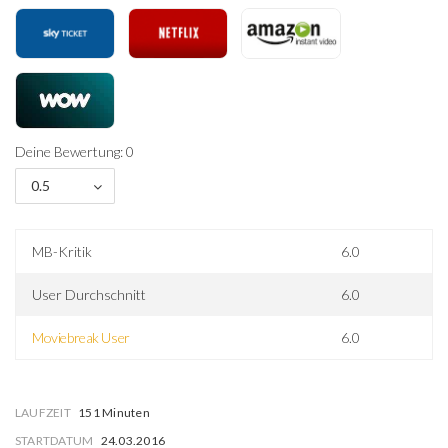
Deine Bewertung: 0
0.5
MB-Kritik
6.0
User Durchschnitt
6.0
Moviebreak User
6.0
LAUFZEIT
151 Minuten
STARTDATUM
24.03.2016