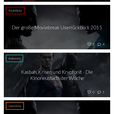
Rückblicke
Der große Moviebreak Userrückblick 2015
1
4
Kolumne
Kasbah, Krisen und Kryptonit - Die
Kinoneustarts der Woche
0
1
Heimkino