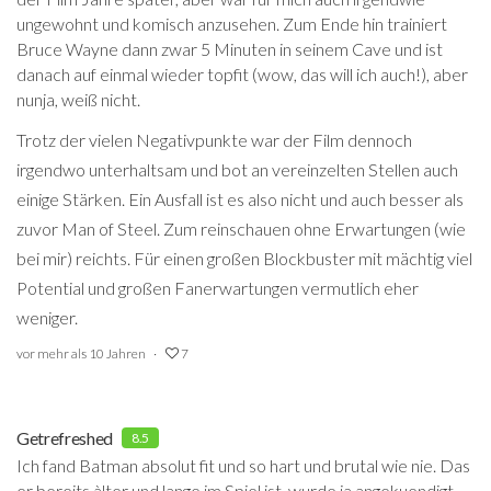
ungewohnt und komisch anzusehen. Zum Ende hin trainiert
Bruce Wayne dann zwar 5 Minuten in seinem Cave und ist
danach auf einmal wieder topfit (wow, das will ich auch!), aber
nunja, weiß nicht.
Trotz der vielen Negativpunkte war der Film dennoch
irgendwo unterhaltsam und bot an vereinzelten Stellen auch
einige Stärken. Ein Ausfall ist es also nicht und auch besser als
zuvor Man of Steel. Zum reinschauen ohne Erwartungen (wie
bei mir) reichts. Für einen großen Blockbuster mit mächtig viel
Potential und großen Fanerwartungen vermutlich eher
weniger.
vor mehr als 10 Jahren
7
Getrefreshed
8.5
Ich fand Batman absolut fit und so hart und brutal wie nie. Das
er bereits àlter und lange im Spiel ist, wurde ja angekuendigt,