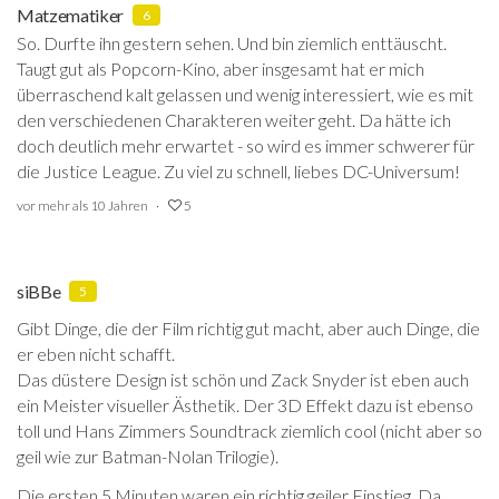
Matzematiker
6
So. Durfte ihn gestern sehen. Und bin ziemlich enttäuscht.
Taugt gut als Popcorn-Kino, aber insgesamt hat er mich
überraschend kalt gelassen und wenig interessiert, wie es mit
den verschiedenen Charakteren weiter geht. Da hätte ich
doch deutlich mehr erwartet - so wird es immer schwerer für
die Justice League. Zu viel zu schnell, liebes DC-Universum!
vor mehr als 10 Jahren
5
siBBe
5
Gibt Dinge, die der Film richtig gut macht, aber auch Dinge, die
er eben nicht schafft.
Das düstere Design ist schön und Zack Snyder ist eben auch
ein Meister visueller Ästhetik. Der 3D Effekt dazu ist ebenso
toll und Hans Zimmers Soundtrack ziemlich cool (nicht aber so
geil wie zur Batman-Nolan Trilogie).
Die ersten 5 Minuten waren ein richtig geiler Einstieg. Da