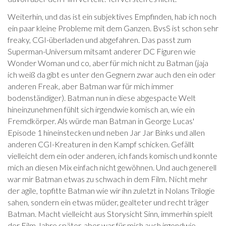
Weiterhin, und das ist ein subjektives Empfinden, hab ich noch
ein paar kleine Probleme mit dem Ganzen. BvsS ist schon sehr
freaky, CGI-überladen und abgefahren. Das passt zum
Superman-Universum mitsamt anderer DC Figuren wie
Wonder Woman und co, aber für mich nicht zu Batman (jaja
ich weiß da gibt es unter den Gegnern zwar auch den ein oder
anderen Freak, aber Batman war für mich immer
bodenständiger). Batman nun in diese abgespacte Welt
hineinzunehmen fühlt sich irgendwie komisch an, wie ein
Fremdkörper. Als würde man Batman in George Lucas'
Episode 1 hineinstecken und neben Jar Jar Binks und allen
anderen CGI-Kreaturen in den Kampf schicken. Gefällt
vielleicht dem ein oder anderen, ich fands komisch und konnte
mich an diesen Mix einfach nicht gewöhnen. Und auch generell
war mir Batman etwas zu schwach in dem Film. Nicht mehr
der agile, topfitte Batman wie wir ihn zuletzt in Nolans Trilogie
sahen, sondern ein etwas müder, gealteter und recht träger
Batman. Macht vielleicht aus Storysicht Sinn, immerhin spielt
der Film Jahre später, aber war für mich auch irgendwie