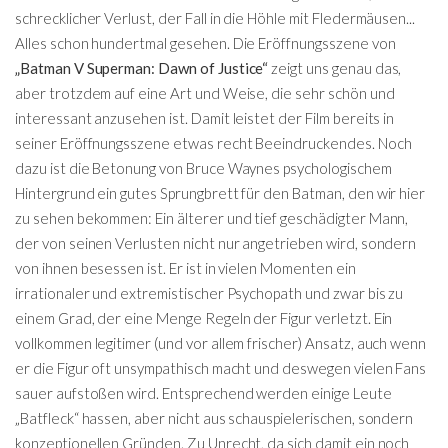
schrecklicher Verlust, der Fall in die Höhle mit Fledermäusen...
Alles schon hundertmal gesehen. Die Eröffnungsszene von
„Batman V Superman: Dawn of Justice“
zeigt uns genau das,
aber trotzdem auf eine Art und Weise, die sehr schön und
interessant anzusehen ist. Damit leistet der Film bereits in
seiner Eröffnungsszene etwas recht Beeindruckendes. Noch
dazu ist die Betonung von Bruce Waynes psychologischem
Hintergrund ein gutes Sprungbrett für den Batman, den wir hier
zu sehen bekommen: Ein älterer und tief geschädigter Mann,
der von seinen Verlusten nicht nur angetrieben wird, sondern
von ihnen besessen ist. Er ist in vielen Momenten ein
irrationaler und extremistischer Psychopath und zwar bis zu
einem Grad, der eine Menge Regeln der Figur verletzt. Ein
vollkommen legitimer (und vor allem frischer) Ansatz, auch wenn
er die Figur oft unsympathisch macht und deswegen vielen Fans
sauer aufstoßen wird. Entsprechend werden einige Leute
„Batfleck“ hassen, aber nicht aus schauspielerischen, sondern
konzeptionellen Gründen. Zu Unrecht, da sich damit ein noch