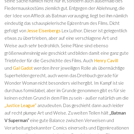
seine Sache nämlich nicht nur in, sondern auch außerhalb des
Fledermauskostüms ziemlich gut. Entgegen der Ablehnung, die
der Idee von Affleck als Batman vorausging, liegt bei ihm nämlich
eindeutig das schauspielerische Epizentrum des Films. Dicht
gefolgt von
Jesse Eisenbergs
Lex Luthor. Dieser ist gelegentlich
etwas zu übertrieben, aber auf eine verschlagene Art und
Weise auch sehr bedrohlich. Seine Pläne sind ebenso
größenwahnsinnig wie geschickt und bilden damit eine ganz gute
Triebfeder für die Geschichte des Films. Auch
Henry Cavill
und
Gal Gadot
werden ihrer jeweiligen Rolle als übermächtige
Superhelden gerecht, auch wenn das Drehbuch gerade für
Wonder Woman nicht besonders viel hergibt. Im Kampf ist sie
durchaus formidabel, aber im Grunde genommen gibt es für sie
keinen echten Grund in dem Film zu sein - außer natürlich um die
„Justice League“
anzudeuten. Das geschieht dann auch leider
auf recht plumpe Art und Weise. Zu weiten Teilen hält
„Batman
V Superman“
eine gute Balance zwischen Verweisen und
Verarbeitung bekannter Comics einerseits und Eigenkreationen