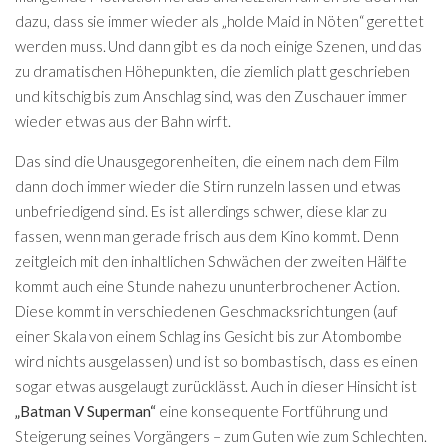
dazu, dass sie immer wieder als „holde Maid in Nöten“ gerettet
werden muss. Und dann gibt es da noch einige Szenen, und das
zu dramatischen Höhepunkten, die ziemlich platt geschrieben
und kitschig bis zum Anschlag sind, was den Zuschauer immer
wieder etwas aus der Bahn wirft.
Das sind die Unausgegorenheiten, die einem nach dem Film
dann doch immer wieder die Stirn runzeln lassen und etwas
unbefriedigend sind. Es ist allerdings schwer, diese klar zu
fassen, wenn man gerade frisch aus dem Kino kommt. Denn
zeitgleich mit den inhaltlichen Schwächen der zweiten Hälfte
kommt auch eine Stunde nahezu ununterbrochener Action.
Diese kommt in verschiedenen Geschmacksrichtungen (auf
einer Skala von einem Schlag ins Gesicht bis zur Atombombe
wird nichts ausgelassen) und ist so bombastisch, dass es einen
sogar etwas ausgelaugt zurücklässt. Auch in dieser Hinsicht ist
„Batman V Superman“
eine konsequente Fortführung und
Steigerung seines Vorgängers – zum Guten wie zum Schlechten.