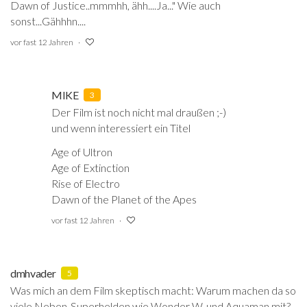
Dawn of Justice..mmmhh, ähh....Ja..." Wie auch
sonst...Gähhhn....
vor fast 12 Jahren
MIKE
3
Der Film ist noch nicht mal draußen ;-)
und wenn interessiert ein Titel
Age of Ultron
Age of Extinction
Rise of Electro
Dawn of the Planet of the Apes
vor fast 12 Jahren
dmhvader
5
Was mich an dem Film skeptisch macht: Warum machen da so
viele Neben-Superhelden wie Wonder W. und Aquaman mit?