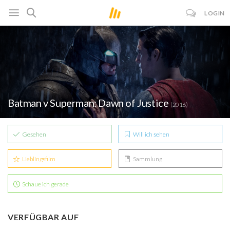
LOGIN
Batman v Superman: Dawn of Justice
(2016)
Gesehen
Will ich sehen
Lieblingsfilm
Sammlung
Schaue ich gerade
VERFÜGBAR AUF