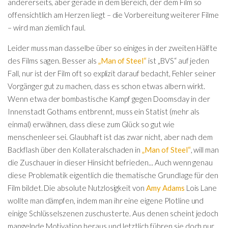
andererseits, aber gerade in dem Bereich, der dem Film so
offensichtlich am Herzen liegt – die Vorbereitung weiterer Filme
– wird man ziemlich faul.
Leider muss man dasselbe über so einiges in der zweiten Hälfte
des Films sagen. Besser als
„Man of Steel“
ist „BVS“ auf jeden
Fall, nur ist der Film oft so explizit darauf bedacht, Fehler seiner
Vorgänger gut zu machen, dass es schon etwas albern wirkt.
Wenn etwa der bombastische Kampf gegen Doomsday in der
Innenstadt Gothams entbrennt, muss ein Statist (mehr als
einmal) erwähnen, dass diese zum Glück so gut wie
menschenleer sei. Glaubhaft ist das zwar nicht, aber nach dem
Backflash über den Kollateralschaden in
„Man of Steel“
, will man
die Zuschauer in dieser Hinsicht befrieden... Auch wenn genau
diese Problematik eigentlich die thematische Grundlage für den
Film bildet. Die absolute Nutzlosigkeit von
Amy Adams
Lois Lane
wollte man dämpfen, indem man ihr eine eigene Plotline und
einige Schlüsselszenen zuschusterte. Aus denen scheint jedoch
mangelnde Motivation heraus und letztlich führen sie doch nur