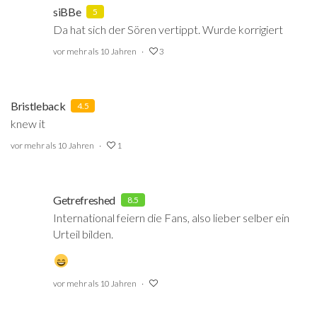
siBBe
5
Da hat sich der Sören vertippt. Wurde korrigiert
vor mehr als 10 Jahren
3
Bristleback
4.5
knew it
vor mehr als 10 Jahren
1
Getrefreshed
8.5
International feiern die Fans, also lieber selber ein
Urteil bilden.
vor mehr als 10 Jahren