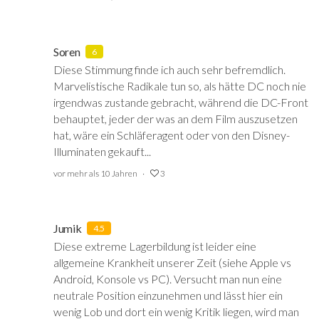
Soren
6
Diese Stimmung finde ich auch sehr befremdlich.
Marvelistische Radikale tun so, als hätte DC noch nie
irgendwas zustande gebracht, während die DC-Front
behauptet, jeder der was an dem Film auszusetzen
hat, wäre ein Schläferagent oder von den Disney-
Illuminaten gekauft...
vor mehr als 10 Jahren
3
Jumik
4.5
Diese extreme Lagerbildung ist leider eine
allgemeine Krankheit unserer Zeit (siehe Apple vs
Android, Konsole vs PC). Versucht man nun eine
neutrale Position einzunehmen und lässt hier ein
wenig Lob und dort ein wenig Kritik liegen, wird man