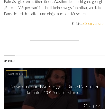
Fahrlässigkeiten zu übertönen. Was ihm aber nicht ganz gelingt.
„Batman V Superman“ ist damit keineswegs furchtbar, wird aber
Fans sicherlich spalten und einige auch enttäuschen.
Kritik:
Sören Jonsson
SPECIALS
Stars im Blick
Newcomer und Aufsteiger - Diese Darsteller
könnten 2016 durchstarten
2
2