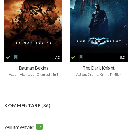
7.0
8.0
Batman Begins
The Dark Knight
Action, Abenteuer, Drama, Krimi
Action, Drama, Krimi, Thriller
KOMMENTARE
(
86
)
WilliamWhyler
9