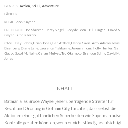
GENRES
Action, Sci-Fi, Adventure
LÄNDER
REGIE
Zack Snyder
DREHBUCH
Joe Shuster
Jerry Siegel
Joey de Leon
Bill Finger
David S.
Goyer
Chris Terrio
CAST
Dayl Johns
,
Brian Jones
,
Ben Affleck
,
Henry Cavill
,
Amy Adams
,
Jesse
Eisenberg
,
Diane Lane
,
Laurence Fishburne
,
Jeremy Irons
,
Holly Hunter
,
Gal
Gadot
,
Scoot McNairy
,
Callan Mulvey
,
Tao Okamoto
,
Brandon Spink
,
David M.
Jones
INHALT
Batman alias Bruce Wayne, jener überragende Streiter für
Recht und Ordnung in Gotham City, fürchtet, dass selbst die
Aktionen eines gottähnlichen Superhelden wie Superman außer
Kontrolle geraten könnten, wenn er nicht ständig beaufsichtigt