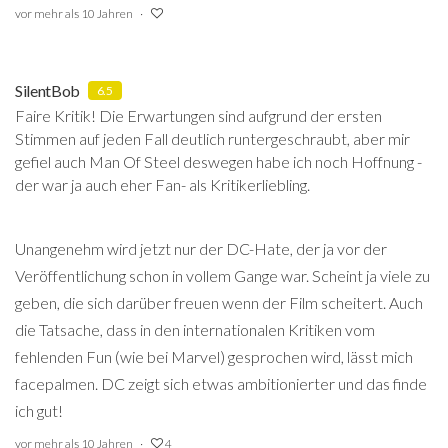
vor mehr als 10 Jahren
SilentBob
6.5
Faire Kritik! Die Erwartungen sind aufgrund der ersten
Stimmen auf jeden Fall deutlich runtergeschraubt, aber mir
gefiel auch Man Of Steel deswegen habe ich noch Hoffnung -
der war ja auch eher Fan- als Kritikerliebling.
Unangenehm wird jetzt nur der DC-Hate, der ja vor der
Veröffentlichung schon in vollem Gange war. Scheint ja viele zu
geben, die sich darüber freuen wenn der Film scheitert. Auch
die Tatsache, dass in den internationalen Kritiken vom
fehlenden Fun (wie bei Marvel) gesprochen wird, lässt mich
facepalmen. DC zeigt sich etwas ambitionierter und das finde
ich gut!
vor mehr als 10 Jahren
4