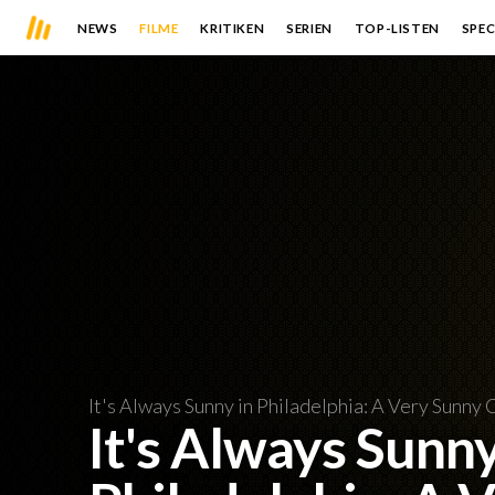
NEWS
FILME
KRITIKEN
SERIEN
TOP-LISTEN
SPEC
It's Always Sunny in Philadelphia: A Very Sunny
It's Always Sunny