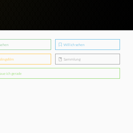
sehen
Will ich sehen
blingsfilm
Sammlung
aue ich gerade