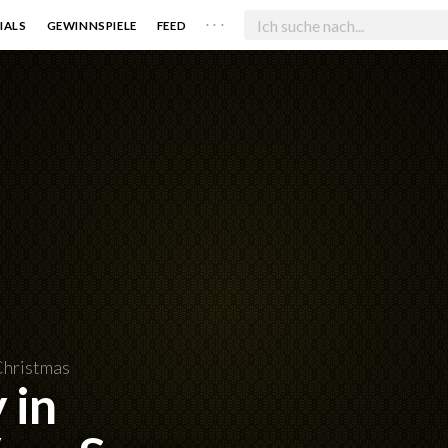
. . .
IALS
GEWINNSPIELE
FEED
 Christmas
 in