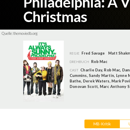
Philadelphia: A 
Christmas
Quelle:
themoviedb.org
Fred Savage
Matt Shak
REGIE
Rob Mac
DREHBUCH
Charlie Day
,
Rob Mac
,
Dan
CAST
Cummins
,
Sandy Martin
,
Lynne 
Bathe
,
Derek Waters
,
Mark Povi
Donovan Scott
,
Marc Anthony 
MB-Kritik