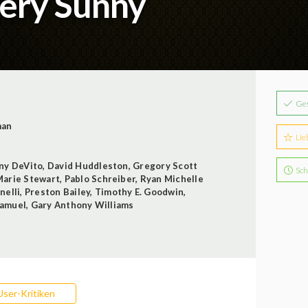
Very Sunny
Ge
man
Lie
ny DeVito
,
David Huddleston
,
Gregory Scott
Sch
Marie Stewart
,
Pablo Schreiber
,
Ryan Michelle
nelli
,
Preston Bailey
,
Timothy E. Goodwin
,
Samuel
,
Gary Anthony Williams
User-Kritiken