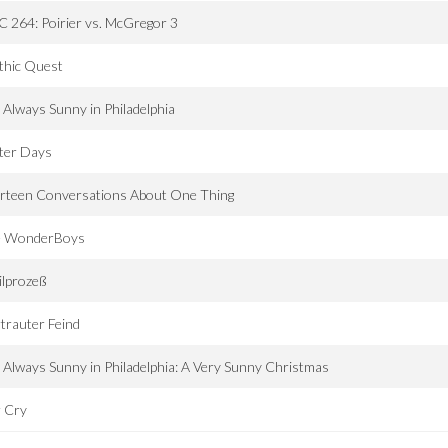
 264: Poirier vs. McGregor 3
thic Quest
s Always Sunny in Philadelphia
ter Days
irteen Conversations About One Thing
e WonderBoys
ilprozeß
trauter Feind
s Always Sunny in Philadelphia: A Very Sunny Christmas
r Cry