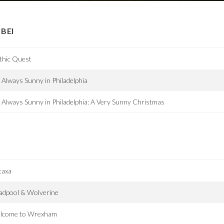
BEI
thic Quest
s Always Sunny in Philadelphia
s Always Sunny in Philadelphia: A Very Sunny Christmas
caxa
adpool & Wolverine
lcome to Wrexham