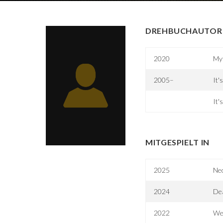
DREHBUCHAUTOR 
2020
My
2005–
It'
It'
MITGESPIELT IN
2025
Ne
2024
De
2022
We