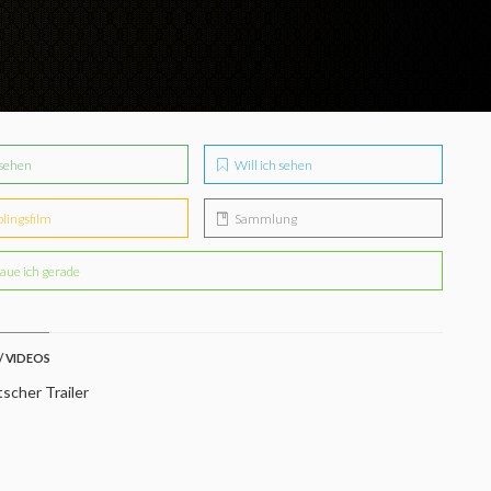
sehen
Will ich sehen
blingsfilm
Sammlung
aue ich gerade
/ VIDEOS
scher Trailer