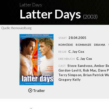
Latter Days
Latter Days
(2003)
Quelle:
themoviedb.org
28.04.2005
START
KOMÖDIE
ROMANZE
DRAMA
C. Jay Cox
REGIE
C. Jay Cox
DREHBUCH
Steve Sandvoss
,
Amber B
CAST
Gordon-Levitt
,
Rob Mac
,
Dave 
Terry Simpson
,
Brian Patrick W
Gregory Kelly
Trailer