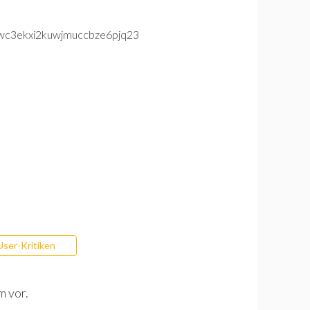
User-Kritiken
m vor.