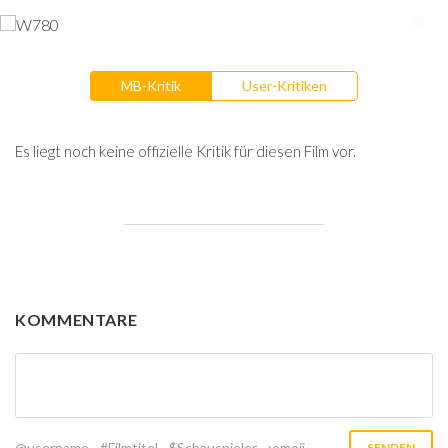
MB-Kritik
User-Kritiken
Es liegt noch keine offizielle Kritik für diesen Film vor.
KOMMENTARE
@username
#Filmtitel
$Schauspieler
:emoji