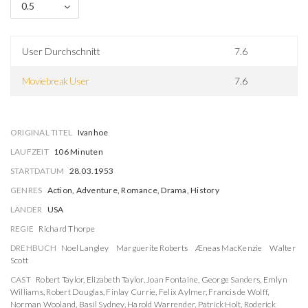
0.5
User Durchschnitt
7.6
Moviebreak User
7.6
ORIGINAL TITEL
Ivanhoe
LAUFZEIT
106 Minuten
STARTDATUM
28.03.1953
GENRES
Action, Adventure, Romance, Drama, History
LÄNDER
USA
REGIE
Richard Thorpe
DREHBUCH
Noel Langley
Marguerite Roberts
Æneas MacKenzie
Walter
Scott
CAST
Robert Taylor
,
Elizabeth Taylor
,
Joan Fontaine
,
George Sanders
,
Emlyn
Williams
,
Robert Douglas
,
Finlay Currie
,
Felix Aylmer
,
Francis de Wolff
,
Norman Wooland
,
Basil Sydney
,
Harold Warrender
,
Patrick Holt
,
Roderick