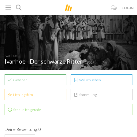
LOGIN
Ivanhoe
Ivanhoe - Der schwarze Ritter
(1952)
Gesehen
Will ich sehen
Lieblingsfilm
Sammlung
Schaue ich gerade
Deine Bewertung: 0