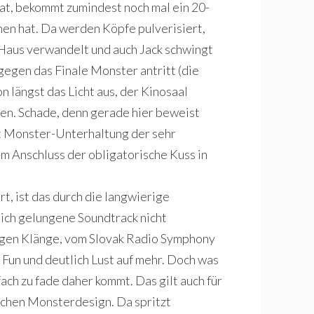
at, bekommt zumindest noch mal ein 20-
hen hat. Da werden Köpfe pulverisiert,
Haus verwandelt und auch Jack schwingt
 gegen das Finale Monster antritt (die
on längst das Licht aus, der Kinosaal
en. Schade, denn gerade hier beweist
rt Monster-Unterhaltung der sehr
im Anschluss der obligatorische Kuss in
, ist das durch die langwierige
lich gelungene Soundtrack nicht
igen Klänge, vom Slovak Radio Symphony
un und deutlich Lust auf mehr. Doch was
ach zu fade daher kommt. Das gilt auch für
achen Monsterdesign. Da spritzt