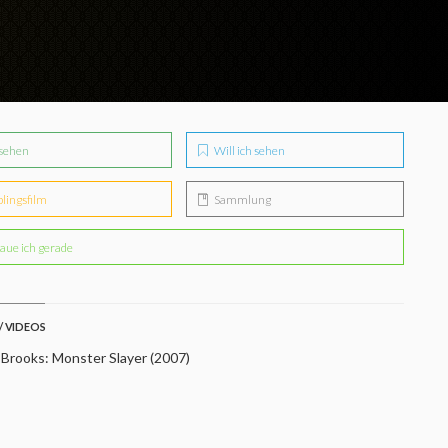
sehen
Will ich sehen
blingsfilm
Sammlung
aue ich gerade
/ VIDEOS
 Brooks: Monster Slayer (2007)