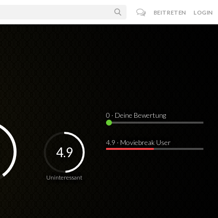
BEITRETEN
LOGIN
0
· Deine Bewertung
4.9 · Moviebreak User
4.9
Uninteressant