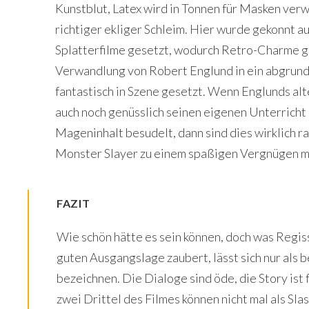
Kunstblut, Latex wird in Tonnen für Masken ver
richtiger ekliger Schleim. Hier wurde gekonnt a
Splatterfilme gesetzt, wodurch Retro-Charme ga
Verwandlung von Robert Englund in ein abgrundt
fantastisch in Szene gesetzt. Wenn Englunds a
auch noch genüsslich seinen eigenen Unterricht 
Mageninhalt besudelt, dann sind dies wirklich r
Monster Slayer zu einem spaßigen Vergnügen m
FAZIT
Wie schön hätte es sein können, doch was Regis
guten Ausgangslage zaubert, lässt sich nur als
bezeichnen. Die Dialoge sind öde, die Story ist 
zwei Drittel des Filmes können nicht mal als Sl