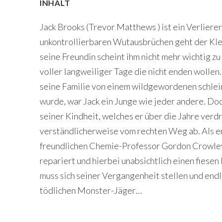
INHALT
Jack Brooks (Trevor Matthews ) ist ein Verliere
unkontrollierbaren Wutausbrüchen geht der Kl
seine Freundin scheint ihm nicht mehr wichtig zu
voller langweiliger Tage die nicht enden wollen
seine Familie von einem wildgewordenen schlei
wurde, war Jack ein Junge wie jeder andere. Do
seiner Kindheit, welches er über die Jahre verdr
verständlicherweise vom rechten Weg ab. Als er
freundlichen Chemie-Professor Gordon Crowley
repariert und hierbei unabsichtlich einen fiesen 
muss sich seiner Vergangenheit stellen und endl
tödlichen Monster-Jäger…