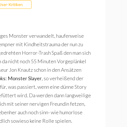
User-Kritiken
kliges Monster verwandelt, haufenweise
empner mit Kindheitstrauma der nun zu
bgedrehten Horror-Trash Spaß den man sich
n da nicht noch 55 Minuten Vorgeplänkel
seur Jon Knautz schon in den Ansätzen
ks: Monster Slayer
, so verheißend der
afür, was passiert, wenn eine dünne Story
füttert wird. Da werden dann langweilige
ich mit seiner nervigen Freundin fetzen,
nebenher auch noch sinn- wie humorlose
lich sowieso keine Rolle spielen.