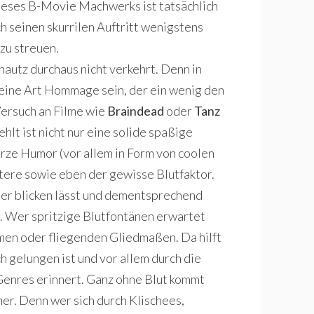
 dieses B-Movie Machwerks ist tatsächlich
h seinen skurrilen Auftritt wenigstens
zu streuen.
autz durchaus nicht verkehrt. Denn in
 eine Art Hommage sein, der ein wenig den
Versuch an Filme wie
Braindead
oder
Tanz
hlt ist nicht nur eine solide spaßige
rze Humor (vor allem in Form von coolen
tere sowie eben der gewisse Blutfaktor.
ter blicken lässt und dementsprechend
n. Wer spritzige Blutfontänen erwartet
men oder fliegenden Gliedmaßen. Da hilft
ch gelungen ist und vor allem durch die
 Genres erinnert. Ganz ohne Blut kommt
her. Denn wer sich durch Klischees,