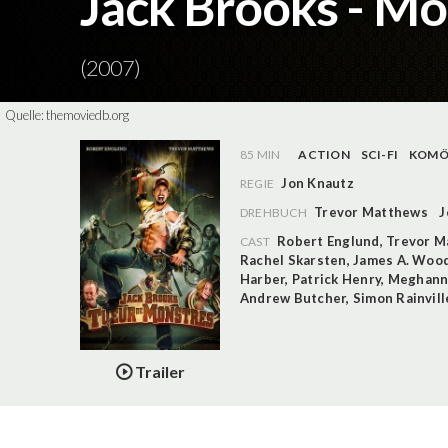
Jack Brooks - Mo
(2007)
Quelle:
themoviedb.org
85 MIN
ACTION
SCI-FI
KOMÖ
Jon Knautz
REGIE
Trevor Matthews
J
DREHBUCH
Robert Englund
,
Trevor M
CAST
Rachel Skarsten
,
James A. Woo
Harber
,
Patrick Henry
,
Meghann
Andrew Butcher
,
Simon Rainvill
Trailer