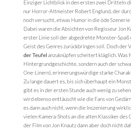
Einziger Lichtblick in den ersten zwei Dritteln
nur Horror-Altmeister Robert Englund, der durc
noch versucht, etwas Humor in die öde Szenerie 
Dabei waren die Absichten von Regisseur Jon Kn
erster Linie soll der abgedrehte Monster-Spaß
Geist des Genres zurückbringen soll. Doch der 
der Teufel
anzuknüpfen scheitert kläglich. Was fe
Hintergrundgeschichte, sondern auch der schwa
One-Linern), erinnerungswürdige starke Charak
Zu lange dauert es, bis sich überhaupt ein Mons
gibt es in der ersten Stunde auch wenig zu sehe
wird ebenso enttäuscht wie die Fans von Gedär
es dann auch nicht, wenn die Inszenierung wirkli
vielen Kamera-Shots an die alten Klassiker des
der Film von Jon Knautz dann aber doch nicht da