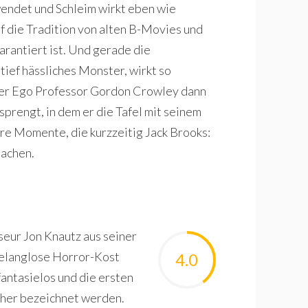
wendet und Schleim wirkt eben wie
uf die Tradition von alten B-Movies und
rantiert ist. Und gerade die
ief hässliches Monster, wirkt so
lter Ego Professor Gordon Crowley dann
sprengt, in dem er die Tafel mit seinem
are Momente, die kurzzeitig Jack Brooks:
achen.
seur Jon Knautz aus seiner
 belanglose Horror-Kost
4.0
fantasielos und die ersten
asher bezeichnet werden.