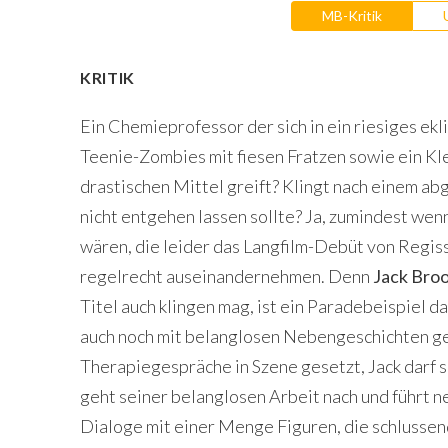
MB-Kritik
KRITIK
Ein Chemieprofessor der sich in ein riesiges e
Teenie-Zombies mit fiesen Fratzen sowie ein Kl
drastischen Mittel greift? Klingt nach einem a
nicht entgehen lassen sollte? Ja, zumindest wen
wären, die leider das Langfilm-Debüt von Regis
regelrecht auseinandernehmen. Denn
Jack Broo
Titel auch klingen mag, ist ein Paradebeispiel d
auch noch mit belanglosen Nebengeschichten ge
Therapiegespräche in Szene gesetzt, Jack darf s
geht seiner belanglosen Arbeit nach und führt 
Dialoge mit einer Menge Figuren, die schlussend