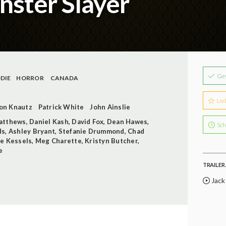
nster Slayer
Ge
DIE
HORROR
CANADA
Lie
on Knautz
Patrick White
John Ainslie
atthews
,
Daniel Kash
,
David Fox
,
Dean Hawes
,
Sch
ds
,
Ashley Bryant
,
Stefanie Drummond
,
Chad
e Kessels
,
Meg Charette
,
Kristyn Butcher
,
e
TRAILER 
Jack