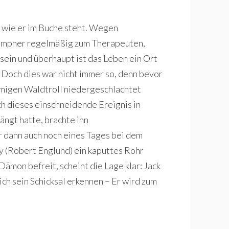
r wie er im Buche steht. Wegen
empner regelmäßig zum Therapeuten,
 sein und überhaupt ist das Leben ein Ort
. Doch dies war nicht immer so, denn bevor
migen Waldtroll niedergeschlachtet
ch dieses einschneidende Ereignis in
ängt hatte, brachte ihn
 dann auch noch eines Tages bei dem
 (Robert Englund) ein kaputtes Rohr
Dämon befreit, scheint die Lage klar: Jack
ich sein Schicksal erkennen – Er wird zum