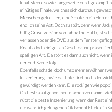
Inhaltsleere sowie Langeweile durchgekämpft h
minütiges Finale, welches sich durchaus gewasc
Menschen gefressen, eine Schule in ein Horror-
endlich seine Axt. Doch zu spät, denn wenn Jack
billig Gruselversion von Jabba the Hutt), ist sch
verlassen oder die DVD aus dem Fenster geflog
Knautz doch einiges an Geschick und präsentie
spaßigen Art. Da stört es dann auch nicht, wenn 
der End-Szene folgt.
Ebenfalls schade, doch umso mehr erwähnenswert
Inszenierung sowie das hole Drehbuch, der wirk
gewürdigt werden kann. Die rockigen wie popp
Orchestra aufgenommen, machen verdammt viel F
nützt die beste Inszenierung, wenn der Rest einf
die wahrlich gelungenen Oldschool Effekte in S