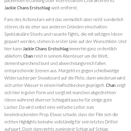
packenden Erzählung oder interessanten Charakteren ist
Jackie Chans Erstschlag
weit entfernt.
Fans des Actionstars wird das vermutlich aber nicht sonderlich
stören, da sie eher aus anderen Gründen einschalten:
Spektakuläre Stunts und rasante Fights, die mit witzigen Ideen
gepaart werden, stehen in erster Linie auf der Wunschliste. Und
hier kann
Jackie Chans Erstschlag
immerhin ganz ordentlich
abliefern.
Chan
reist in seinem Abenteuer um die Welt,
dementsprechend bunt und abwechslungsreich fallen
entsprechende Szenen aus. Mal geht es gegen schießwütige
Widersacher per Snowboard auf die Piste, dann wiederum wird
sich unter Wasser in einem Haifischbecken geprügelt.
Chan
zeigt
sich hier in guter Form und sorgt mit manchen abgedrehten
Ideen während diverser Schlagabtausche für einige gute
Lacher. Da wird selbst eine einfache Leiter zum
beeindruckenden Prop. Etwas schade, dass der Film sich die
echten Highlights beinahe vollständig für sein letztes Drittel
aufspart. Doch dann gehts zumindest Schlag auf Schlag.