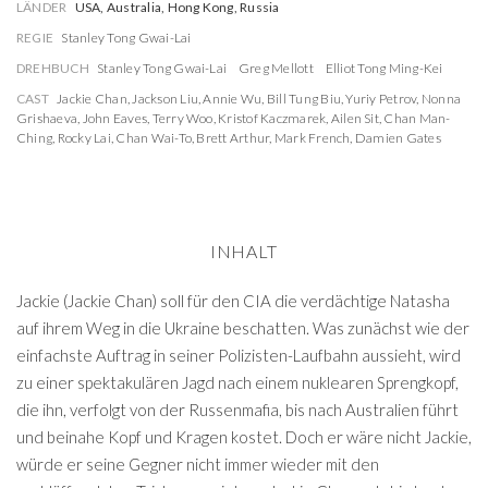
LÄNDER
USA, Australia, Hong Kong, Russia
REGIE
Stanley Tong Gwai-Lai
DREHBUCH
Stanley Tong Gwai-Lai
Greg Mellott
Elliot Tong Ming-Kei
CAST
Jackie Chan
,
Jackson Liu
,
Annie Wu
,
Bill Tung Biu
,
Yuriy Petrov
,
Nonna
Grishaeva
,
John Eaves
,
Terry Woo
,
Kristof Kaczmarek
,
Ailen Sit
,
Chan Man-
Ching
,
Rocky Lai
,
Chan Wai-To
,
Brett Arthur
,
Mark French
,
Damien Gates
INHALT
Jackie (Jackie Chan) soll für den CIA die verdächtige Natasha
auf ihrem Weg in die Ukraine beschatten. Was zunächst wie der
einfachste Auftrag in seiner Polizisten-Laufbahn aussieht, wird
zu einer spektakulären Jagd nach einem nuklearen Sprengkopf,
die ihn, verfolgt von der Russenmafia, bis nach Australien führt
und beinahe Kopf und Kragen kostet. Doch er wäre nicht Jackie,
würde er seine Gegner nicht immer wieder mit den