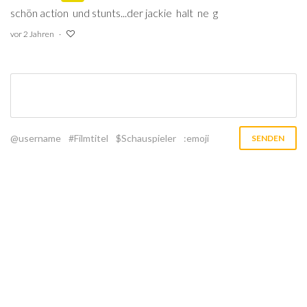
schön action und stunts...der jackie halt ne g
vor 2 Jahren
@username
#Filmtitel
$Schauspieler
:emoji