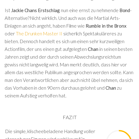
Ist
Jackie Chans Erstschlag
nun eine ernst zu nehmende
Bond
-
Alternative? Nicht wirklich. Und auch was die Martial Arts-
Einlagen an sich angeht, haben Filme wie
Rumble in the Bronx
oder
The Drunken Master II
sicherlich Spektakuläreres zu
bieten. Dennoch handelt es sich um einen sehr kurzweiligen
Actionfilm, der uns einen gut aufgelegten
Chan
in seinen besten
Jahren zeigt und der durch seinen Abwechslungsreichtum
gewiss nicht langwelig wird. Man merkt deutlich, dass hier vor
allem das westliche Publikum angesprochen werden sollte. Kann
man den Verantwortlichen aber auch nicht übel nehmen, da sich
das Vorhaben in den 90ern durchaus gelohnt und
Chan
zu
seinem Aufstieg verholfen hat.
FAZIT
Die simple, klischeebeladene Handlung voller