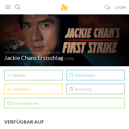
LOGIN
Ging chaat goo si 4: Gaan dan yam mo
Jackie Chans Erstschlag
(1996)
Gesehen
Will ich sehen
Lieblingsfilm
Sammlung
Schaue ich gerade
VERFÜGBAR AUF