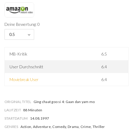
Deine Bewertung: 0
0.5
MB-Kritik
6.5
User Durchschnitt
6.4
Moviebreak User
6.4
ORIGINAL TITEL
Ging chaat goo si 4: Gaan dan yam mo
LAUFZEIT
88 Minuten
STARTDATUM
14.08.1997
GENRES
Action, Adventure, Comedy, Drama, Crime, Thriller