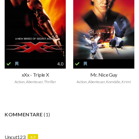
4.0
xXx - Triple X
Mr. Nice Guy
Action, Abenteuer, Thriller
Action, Abenteuer, Komödie, Krimi
KOMMENTARE
(
1
)
Uncut123
6.5