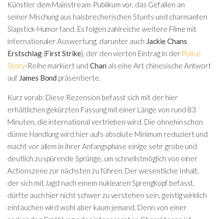
Künstler dem Mainstream-Publikum vor, das Gefallen an
seiner Mischung aus halsbrecherischen Stunts und charmanten
Slapstick-Humor fand. Es folgen zahlreiche weitere Filme mit
internationaler Auswertung, darunter auch
Jackie Chans
Erstschlag
(
First Strike
), der den vierten Eintrag in der
Police
Story
-Reihe markiert und
Chan
als eine Art chinesische Antwort
auf
James Bond
präsentierte.
Kurz vorab: Diese Rezension befasst sich mit der hier
erhältlichen gekürzten Fassung mit einer Länge von rund 83
Minuten, die international vertrieben wird. Die ohnehin schon
dünne Handlung wird hier aufs absolute Minimum reduziert und
macht vor allem in ihrer Anfangsphase einige sehr grobe und
deutlich zu spürende Sprünge, um schnellstmöglich von einer
Actionszene zur nächsten zu führen. Der wesentliche Inhalt,
der sich mit Jagd nach einem nuklearen Sprengkopf befasst,
dürfte auch hier nicht schwer zu verstehen sein, geistig wirklich
eintauchen wird wohl aber kaum jemand. Denn von einer