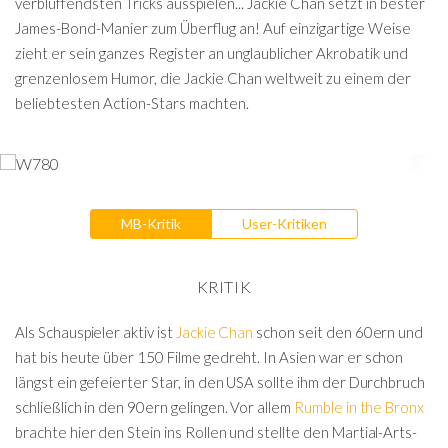
verblüffendsten Tricks ausspielen... Jackie Chan setzt in bester
James-Bond-Manier zum Überflug an! Auf einzigartige Weise
zieht er sein ganzes Register an unglaublicher Akrobatik und
grenzenlosem Humor, die Jackie Chan weltweit zu einem der
beliebtesten Action-Stars machten.
MB-Kritik
User-Kritiken
KRITIK
Als Schauspieler aktiv ist
Jackie Chan
schon seit den 60ern und
hat bis heute über 150 Filme gedreht. In Asien war er schon
längst ein gefeierter Star, in den USA sollte ihm der Durchbruch
schließlich in den 90ern gelingen. Vor allem
Rumble in the Bronx
brachte hier den Stein ins Rollen und stellte den Martial-Arts-