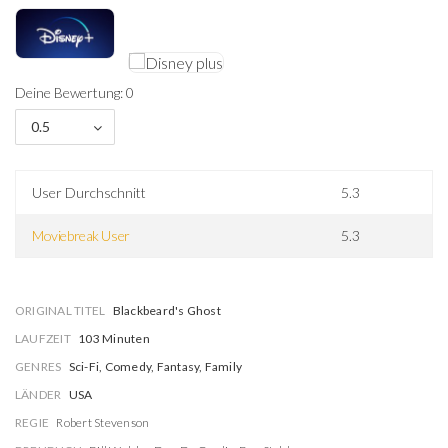
Deine Bewertung: 0
0.5
User Durchschnitt
5.3
Moviebreak User
5.3
ORIGINAL TITEL
Blackbeard's Ghost
LAUFZEIT
103 Minuten
GENRES
Sci-Fi, Comedy, Fantasy, Family
LÄNDER
USA
REGIE
Robert Stevenson