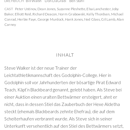
DREHBUCH
Bill Walsh
Don DaGradi
Ben Stahl
CAST
Peter Ustinov
,
Dean Jones
,
Suzanne Pleshette
,
Elsa Lanchester
,
Joby
Baker
,
Elliott Reid
,
Richard Deacon
,
Norm Grabowski
,
Kelly Thordsen
,
Michael
Conrad
,
Herbie Faye
,
George Murdock
,
Hank Jones
,
Ned Glass
,
Gil Lamb
,
Alan
Carney
INHALT
Steve Walker ist der neue Trainer der
Leichtathletikmannschaft des Godolphin-College. Hier in
Godolphin soll vor Jahrhunderten der bösartige Pirat Edward
Teach, Käpt’n Blackbeard genannt, gelebt haben. Als Steve bei
einer Auktion einen uralten Bettwärmer ersteigert, ahnt er
nicht, dass in dessen Stiel das Zauberbuch der Hexe Aldetha
steckt (ehemals Blackbeards zehnte Ehefrau), die auf dem
Scheiterhaufen verbrannt wurde. Als Steve sich in seiner
Unterkunft versehentlich auf den Stiel des Bettwärmers setzt,