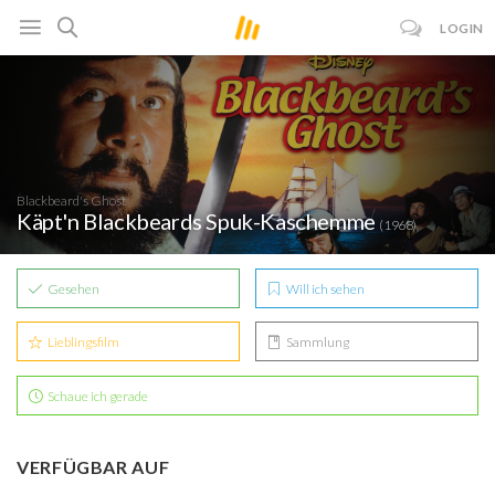
LOGIN
Blackbeard's Ghost
Käpt'n Blackbeards Spuk-Kaschemme
(1968)
Gesehen
Will ich sehen
Lieblingsfilm
Sammlung
Schaue ich gerade
VERFÜGBAR AUF