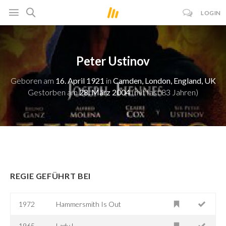
LOGIN
Peter Ustinov
Geboren am
16. April 1921
in
Camden, London, England, UK
Gestorben am
28. März 2004
(mit fast 83 Jahren)
REGIE GEFÜHRT BEI
1972
Hammersmith Is Out
1965
Lady L