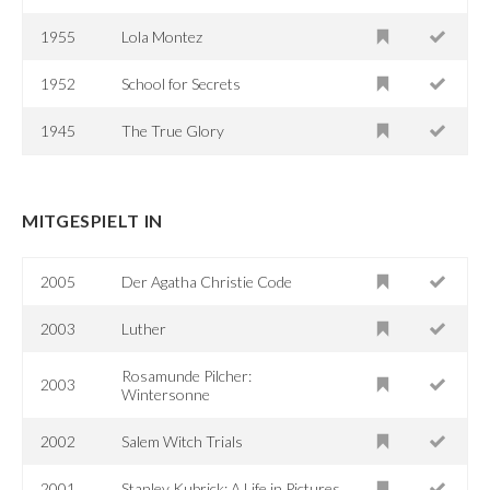
1955
Lola Montez
1952
School for Secrets
1945
The True Glory
MITGESPIELT IN
2005
Der Agatha Christie Code
2003
Luther
Rosamunde Pilcher:
2003
Wintersonne
2002
Salem Witch Trials
2001
Stanley Kubrick: A Life in Pictures