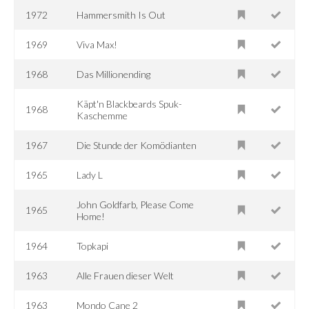
1972
Hammersmith Is Out
1969
Viva Max!
1968
Das Millionending
Käpt'n Blackbeards Spuk-
1968
Kaschemme
1967
Die Stunde der Komödianten
1965
Lady L
John Goldfarb, Please Come
1965
Home!
1964
Topkapi
1963
Alle Frauen dieser Welt
1963
Mondo Cane 2