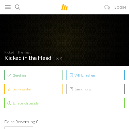
LOGIN
Kicked in the Head
Kicked in the Head
(1997)
Gesehen
Will ich sehen
Lieblingsfilm
Sammlung
Schaue ich gerade
Deine Bewertung: 0