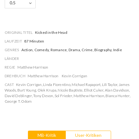
0.5
ORIGINAL TITEL
Kicked in the Head
LAUFZEIT
87 Minuten
GENRES
Action, Comedy, Romance, Drama, Crime, Biography, Indie
LÄNDER
REGIE
Matthew Harrison
DREHBUCH
Matthew Harrison
Kevin Corrigan
CAST
Kevin Corrigan
,
Linda Fiorentino
,
Michael Rapaport
,
Lili Taylor
,
James
Woods
,
Burt Young
,
Olek Krupa
,
Nicole Baptiste
,
Elliot Cuker
,
Alan Davidson
,
David Deblinger
,
Tony Devon
,
Sol Frieder
,
Matthew Harrison
,
Bianca Hunter
,
George T. Odom
MB-Kritik
User-Kritiken