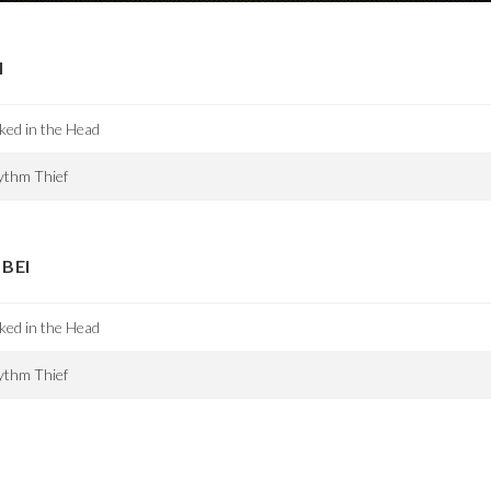
I
ked in the Head
ythm Thief
BEI
ked in the Head
ythm Thief