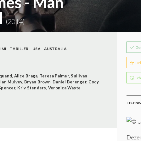
mes - Man
l
(2014)
Ge
IMI
THRILLER
USA
AUSTRALIA
Lie
rquand
,
Alice Braga
,
Teresa Palmer
,
Sullivan
Sch
llan Mulvey
,
Bryan Brown
,
Daniel Berenger
,
Cody
Spencer
,
Kriv Stenders
,
Veronica Wayte
TECHNIS
Dezem