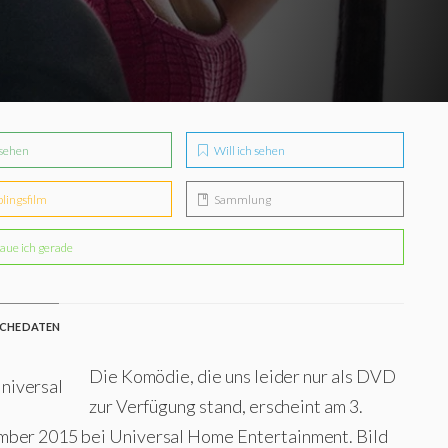
sehen
Will ich sehen
blingsfilm
Sammlung
aue ich gerade
CHE DATEN
Die Komödie, die uns leider nur als DVD
zur Verfügung stand, erscheint am 3.
ber 2015 bei Universal Home Entertainment. Bild