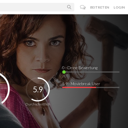
BEITRETEN
LOGIN
0
· Deine Bewertung
5.9 · Moviebreak User
5.9
Durchschnittlich