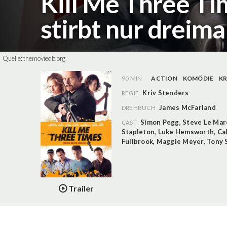
Kill Me Three Ti
stirbt nur dreima
Quelle:
themoviedb.org
90 MIN
ACTION
KOMÖDIE
KR
Kriv Stenders
REGIE
James McFarland
DREHBUCH
Simon Pegg
,
Steve Le Ma
CAST
Stapleton
,
Luke Hemsworth
,
Ca
Fullbrook
,
Maggie Meyer
,
Tony 
Trailer