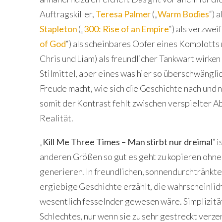
Auftragskiller,
Teresa Palmer
(„
Warm Bodies
“) 
Stapleton
(„
300: Rise of an Empire
“) als verzwe
of God
“) als scheinbares Opfer eines Komplotts
Chris und Liam) als freundlicher Tankwart wirken
Stilmittel, aber eines was hier so überschwängli
Freude macht, wie sich die Geschichte nach und n
somit der Kontrast fehlt zwischen verspielter 
Realität.
„
Kill Me Three Times – Man stirbt nur dreimal
“ 
anderen Größen so gut es geht zu kopieren ohne 
generieren. In freundlichen, sonnendurchtränkte
ergiebige Geschichte erzählt, die wahrscheinli
wesentlich fesselnder gewesen wäre. Simplizität
Schlechtes, nur wenn sie zu sehr gestreckt verze