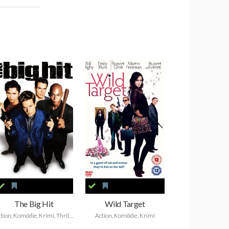
The Big Hit
Wild Target
Action, Komödie, Krimi, Thriller
Action, Komödie, Krimi