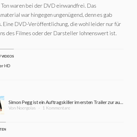
 Ton waren bei der DVD einwandfrei. Das
material war hingegen ungenügend, denn es gab
. Eine DVD-Veröffentlichung, die wohl leider nur für
ns des Filmes oder der Darsteller lohnenswert ist.
/ VIDEOS
ler HD
Simon Pegg ist ein Auftragskiller im ersten Trailer zur australischen Thriller-Komödie "Kill Me Three Times"
Von Noergolas
1 Kommentare
STEN