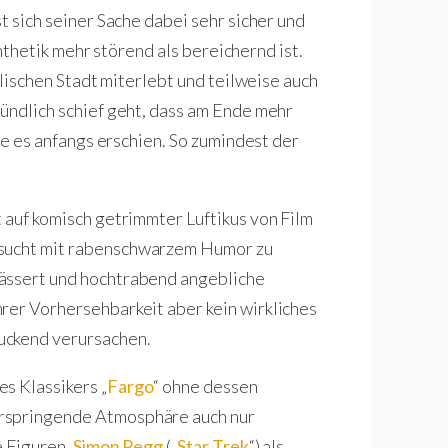
ist sich seiner Sache dabei sehr sicher und
Synthetik mehr störend als bereichernd ist.
ralischen Stadt miterlebt und teilweise auch
ründlich schief geht, dass am Ende mehr
wie es anfangs erschien. So zumindest der
 auf komisch getrimmter Luftikus von Film
rsucht mit rabenschwarzem Humor zu
wässert und hochtrabend angebliche
rer Vorhersehbarkeit aber kein wirkliches
uckend verursachen.
s Klassikers „
Fargo
“ ohne dessen
erspringende Atmosphäre auch nur
e Figuren.
Simon Pegg
(„
Star Trek
“) als