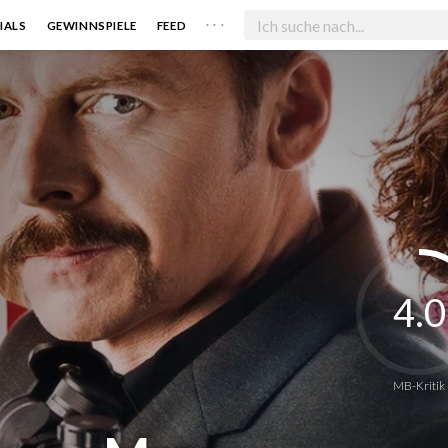
. . .
IALS
GEWINNSPIELE
FEED
4.0
MB-Kritik