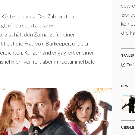
sowie
Bonus
Küstenprovinz. Der Zahnarzt hat
keines
igt, einen spektakulären
die Fa
izist hält den Zahnarzt für einen
 liebt die Frau vom Barkeeper, und der
 verzichten. Kurzerhand engagiert er einen
TRAILER 
ausnehmen, verliert aber im Getümmel bald
Trai
NEWS
USER-LI