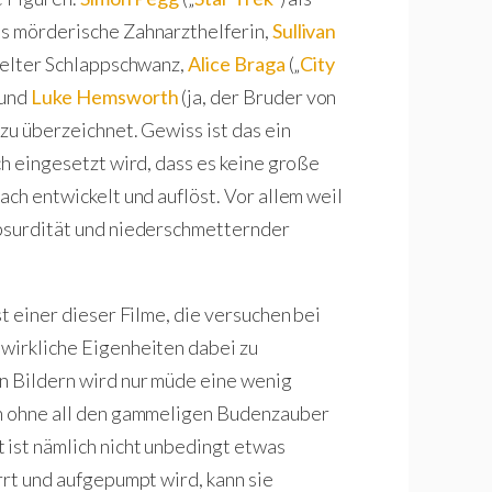
als mörderische Zahnarzthelferin,
Sullivan
ifelter Schlappschwanz,
Alice Braga
(„
City
 und
Luke Hemsworth
(ja, der Bruder von
 zu überzeichnet. Gewiss ist das ein
ch eingesetzt wird, dass es keine große
ach entwickelt und auflöst. Vor allem weil
Absurdität und niederschmetternder
ist einer dieser Filme, die versuchen bei
wirkliche Eigenheiten dabei zu
n Bildern wird nur müde eine wenig
ch ohne all den gammeligen Budenzauber
 ist nämlich nicht unbedingt etwas
rrt und aufgepumpt wird, kann sie