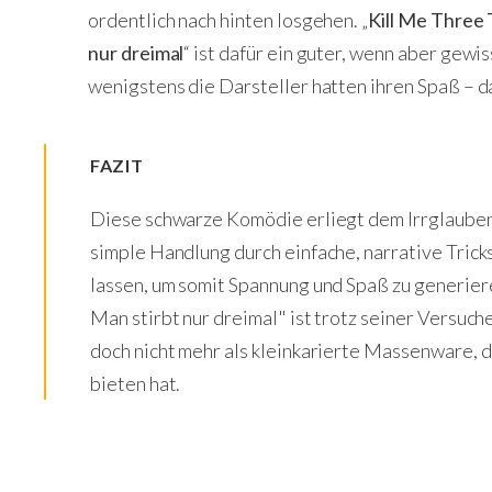
ordentlich nach hinten losgehen. „
Kill Me Three 
nur dreimal
“ ist dafür ein guter, wenn aber gewi
wenigstens die Darsteller hatten ihren Spaß – da
FAZIT
Diese schwarze Komödie erliegt dem Irrglauben,
simple Handlung durch einfache, narrative Trick
lassen, um somit Spannung und Spaß zu generier
Man stirbt nur dreimal" ist trotz seiner Versuch
doch nicht mehr als kleinkarierte Massenware, d
bieten hat.