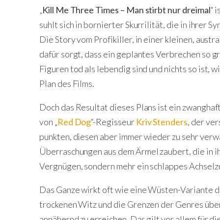
„
Kill Me Three Times – Man stirbt nur dreimal
“ 
suhlt sich in bornierter Skurrilität, die in ihrer 
Die Story vom Profikiller, in einer kleinen, aust
dafür sorgt, dass ein geplantes Verbrechen so g
Figuren tod als lebendig sind und nichts so ist, 
Plan des Films.
Doch das Resultat dieses Plans ist ein zwanghaft
von „
Red Dog
“-Regisseur
Kriv Stenders
, der ve
punkten, diesen aber immer wieder zu sehr ver
Überraschungen aus dem Ärmel zaubert, die in ih
Vergnügen, sondern mehr ein schlappes Achselz
Das Ganze wirkt oft wie eine Wüsten-Variante de
trockenen Witz und die Grenzen der Genres üb
annähernd zu erreichen. Das gilt vor allem für di