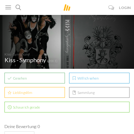
LOGIN
Kiss - Symphony
Kiss - Symphony
(2003)
Gesehen
Will ich sehen
Lieblingsfilm
Sammlung
Schaue ich gerade
Deine Bewertung: 0