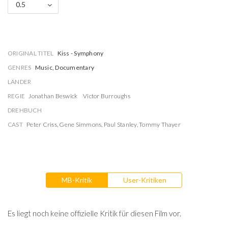
0.5
ORIGINAL TITEL
Kiss - Symphony
GENRES
Music, Documentary
LÄNDER
REGIE
Jonathan Beswick
Victor Burroughs
DREHBUCH
CAST
Peter Criss
,
Gene Simmons
,
Paul Stanley
,
Tommy Thayer
MB-Kritik
User-Kritiken
Es liegt noch keine offizielle Kritik für diesen Film vor.