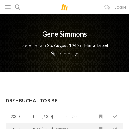
LOGIN
Gene Simmons
Geboren am
25. August 1949
in
Haifa, Israel
Homepage
DREHBUCHAUTOR BEI
2000
Kiss [2000] The Last Kiss
1987
Kiss [1987] Exposed