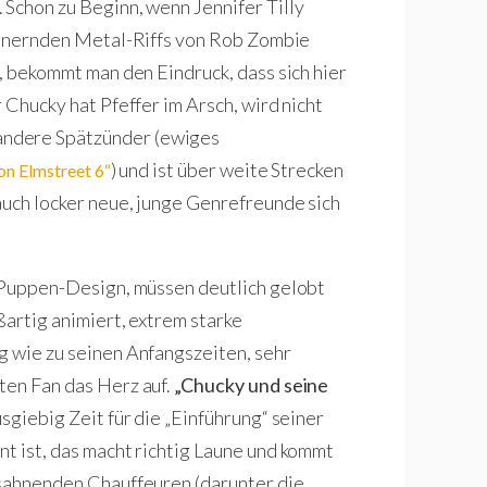
 Schon zu Beginn, wenn Jennifer Tilly
donnernden Metal-Riffs von Rob Zombie
, bekommt man den Eindruck, dass sich hier
 Chucky hat Pfeffer im Arsch, wird nicht
andere Spätzünder (ewiges
) und ist über weite Strecken
on Elmstreet 6“
auch locker neue, junge Genrefreunde sich
s Puppen-Design, müssen deutlich gelobt
ßartig animiert, extrem starke
g wie zu seinen Anfangszeiten, sehr
ten Fan das Herz auf.
„Chucky und seine
sgiebig Zeit für die „Einführung“ seiner
nt ist, das macht richtig Laune und kommt
tsahnenden Chauffeuren (darunter die