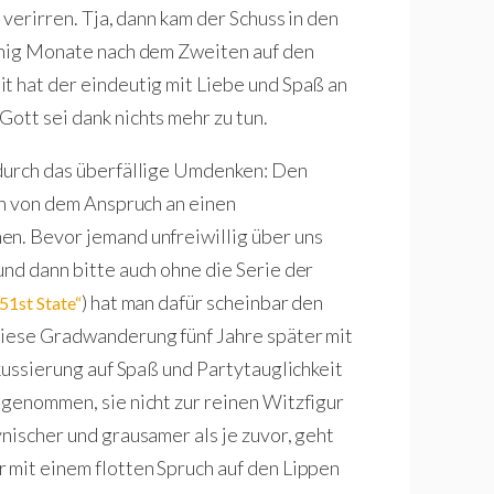
 verirren. Tja, dann kam der Schuss in den
wenig Monate nach dem Zweiten auf den
t hat der eindeutig mit Liebe und Spaß an
Gott sei dank nichts mehr zu tun.
 durch das überfällige Umdenken: Den
ch von dem Anspruch an einen
en. Bevor jemand unfreiwillig über uns
und dann bitte auch ohne die Serie der
) hat man dafür scheinbar den
51st State“
diese Gradwanderung fünf Jahre später mit
ussierung auf Spaß und Partytauglichkeit
 genommen, sie nicht zur reinen Witzfigur
nischer und grausamer als je zuvor, geht
 mit einem flotten Spruch auf den Lippen