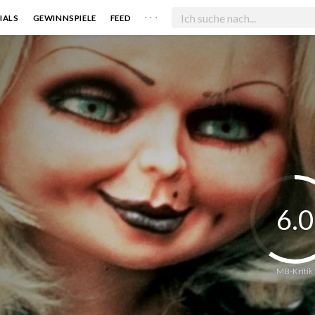
. . .
IALS
GEWINNSPIELE
FEED
6.0
MB-Kritik