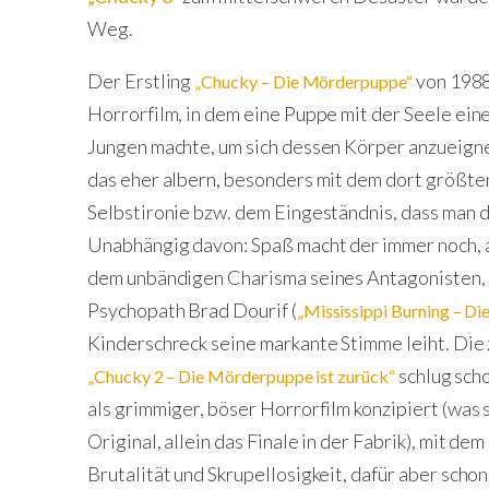
Weg.
Der Erstling
von 1988 
„Chucky – Die Mörderpuppe“
Horrorfilm, in dem eine Puppe mit der Seele eine
Jungen machte, um sich dessen Körper anzueigne
das eher albern, besonders mit dem dort größten
Selbstironie bzw. dem Eingeständnis, dass man d
Unabhängig davon: Spaß macht der immer noch, a
dem unbändigen Charisma seines Antagonisten, 
Psychopath Brad Dourif (
„Mississippi Burning – Di
Kinderschreck seine markante Stimme leiht. Die
schlug scho
„Chucky 2 – Die Mörderpuppe ist zurück“
als grimmiger, böser Horrorfilm konzipiert (was 
Original, allein das Finale in der Fabrik), mit d
Brutalität und Skrupellosigkeit, dafür aber scho