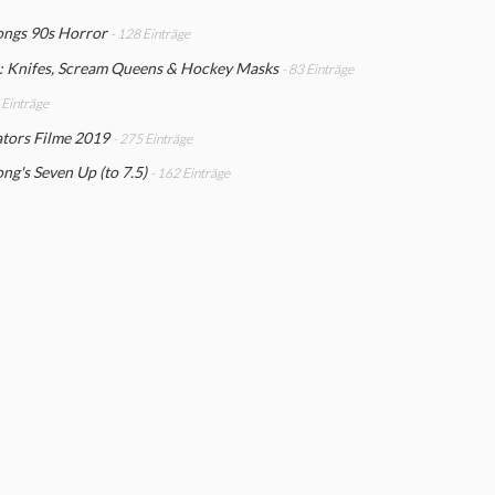
ngs 90s Horror
- 128 Einträge
r: Knifes, Scream Queens & Hockey Masks
- 83 Einträge
 Einträge
tors Filme 2019
- 275 Einträge
g's Seven Up (to 7.5)
- 162 Einträge