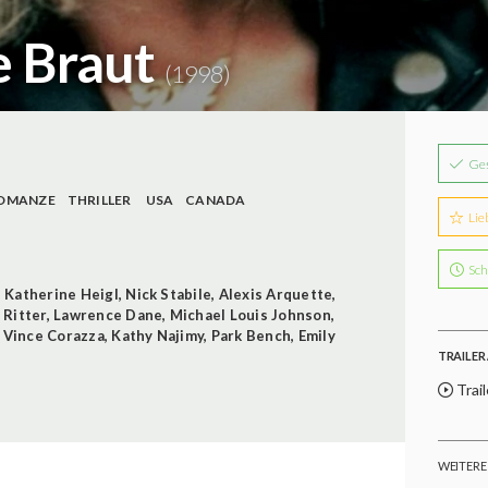
e Braut
(1998)
Ge
OMANZE
THRILLER
USA
CANADA
Lie
Sch
,
Katherine Heigl
,
Nick Stabile
,
Alexis Arquette
,
 Ritter
,
Lawrence Dane
,
Michael Louis Johnson
,
,
Vince Corazza
,
Kathy Najimy
,
Park Bench
,
Emily
TRAILER 
Trail
WEITERE