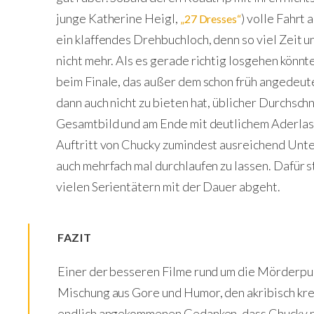
junge Katherine Heigl,
) volle Fahrt
„27 Dresses“
ein klaffendes Drehbuchloch, denn so viel Zeit 
nicht mehr. Als es gerade richtig losgehen könnt
beim Finale, das außer dem schon früh angedeut
dann auch nicht zu bieten hat, üblicher Durchschn
Gesamtbild und am Ende mit deutlichem Aderlass,
Auftritt von Chucky zumindest ausreichend Unte
auch mehrfach mal durchlaufen zu lassen. Dafür s
vielen Serientätern mit der Dauer abgeht.
FAZIT
Einer der besseren Filme rund um die Mörderpu
Mischung aus Gore und Humor, den akribisch kr
endlich angekommenen Gedanken, dass Chucky nu