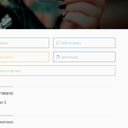
sehen
Will ich sehen
blingsfilm
Sammlung
aue ich gerade
/ VIDEOS
er 1
 KRITIKEN