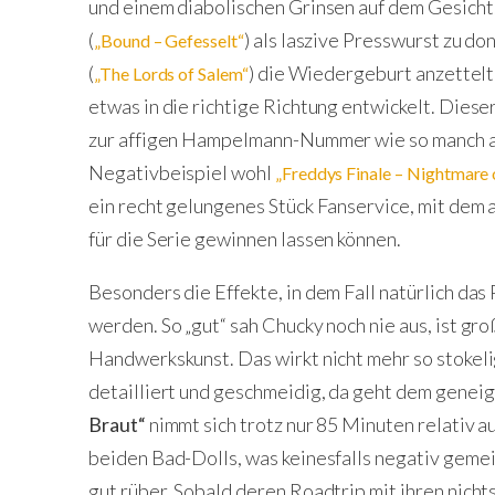
und einem diabolischen Grinsen auf dem Gesicht.
(
) als laszive Presswurst zu 
„Bound – Gefesselt“
(
) die Wiedergeburt anzettelt
„The Lords of Salem“
etwas in die richtige Richtung entwickelt. Dieser
zur affigen Hampelmann-Nummer wie so manch 
Negativbeispiel wohl
„Freddys Finale – Nightmare 
ein recht gelungenes Stück Fanservice, mit dem 
für die Serie gewinnen lassen können.
Besonders die Effekte, in dem Fall natürlich da
werden. So „gut“ sah Chucky noch nie aus, ist gro
Handwerkskunst. Das wirkt nicht mehr so stokeli
detailliert und geschmeidig, da geht dem geneig
Braut“
nimmt sich trotz nur 85 Minuten relativ au
beiden Bad-Dolls, was keinesfalls negativ gemei
gut rüber. Sobald deren Roadtrip mit ihren nich