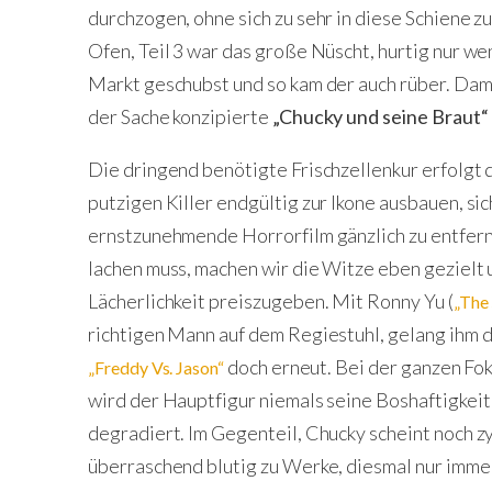
durchzogen, ohne sich zu sehr in diese Schiene zu
Ofen, Teil 3 war das große Nüscht, hurtig nur 
Markt geschubst und so kam der auch rüber. Dami
der Sache konzipierte
„Chucky und seine Braut“
Die dringend benötigte Frischzellenkur erfolgt
putzigen Killer endgültig zur Ikone ausbauen, si
ernstzunehmende Horrorfilm gänzlich zu entfern
lachen muss, machen wir die Witze eben gezielt 
Lächerlichkeit preiszugeben. Mit Ronny Yu (
„The 
richtigen Mann auf dem Regiestuhl, gelang ihm 
doch erneut. Bei der ganzen Fok
„Freddy Vs. Jason“
wird der Hauptfigur niemals seine Boshaftigkeit
degradiert. Im Gegenteil, Chucky scheint noch zy
überraschend blutig zu Werke, diesmal nur immer