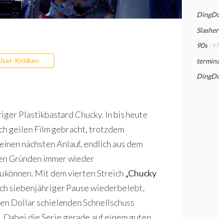
DingDo
Slashe
90s
- 97
User-Kritiken
termina
DingDon
riger Plastikbastard Chucky. In bis heute
ich geilen Film gebracht, trotzdem
inen nächsten Anlauf, endlich aus dem
osen Gründen immer wieder
 können. Mit dem vierten Streich
„Chucky
ach siebenjähriger Pause wiederbelebt,
len Dollar schielenden Schnellschuss
 Dabei die Serie gerade auf einem guten