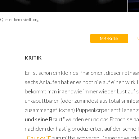
Quelle:
themoviedb.org
MB-Kritik
KRITIK
Er ist schon ein kleines Phänomen, dieser rothaa
sechs Anläufen hat er es noch nie auf einen wirkl
bekommt man irgendwie immer wieder Lust auf se
unkaputtbaren (oder zumindest aus total sinnl
zusammengeflickten) Puppenkörper entfliehen zu
und seine Braut“
wurden er und das Franchise n
nachdem der hastig produzierter, auf den schnel
„Chucky 3“
zum mittelschweren Desaster wurde.