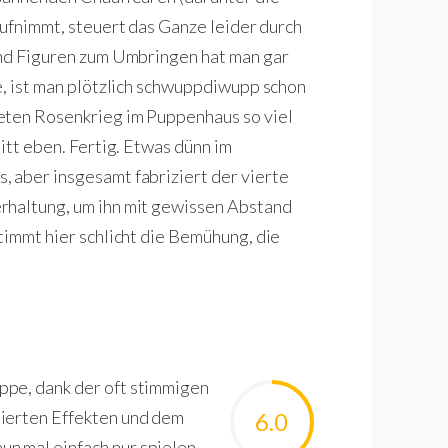
 aufnimmt, steuert das Ganze leider durch
und Figuren zum Umbringen hat man gar
e, ist man plötzlich schwuppdiwupp schon
eten Rosenkrieg im Puppenhaus so viel
itt eben. Fertig. Etwas dünn im
 aber insgesamt fabriziert der vierte
rhaltung, um ihn mit gewissen Abstand
timmt hier schlicht die Bemühung, die
ppe, dank der oft stimmigen
eierten Effekten und dem
6.0
n mal einfach nur spielen