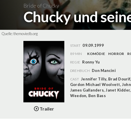
Bride of Chucky
Chucky und sein
Quelle:
themoviedb.org
09.09.1999
START
89 MIN
KOMÖDIE
HORROR
R
Ronny Yu
REGIE
Don Mancini
DREHBUCH
Jennifer Tilly
,
Brad Dourif
CAST
Gordon Michael Woolvett
,
John
James Gallanders
,
Janet Kidder
Weedon
,
Ben Bass
Trailer