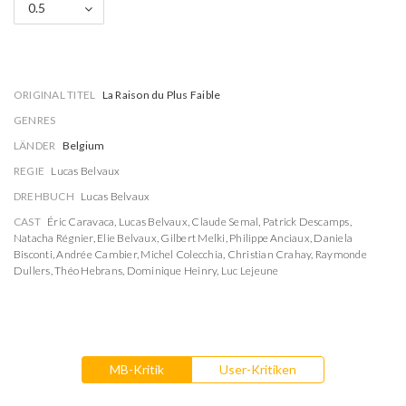
0.5
ORIGINAL TITEL
La Raison du Plus Faible
GENRES
LÄNDER
Belgium
REGIE
Lucas Belvaux
DREHBUCH
Lucas Belvaux
CAST
Éric Caravaca
,
Lucas Belvaux
,
Claude Semal
,
Patrick Descamps
,
Natacha Régnier
,
Elie Belvaux
,
Gilbert Melki
,
Philippe Anciaux
,
Daniela
Bisconti
,
Andrée Cambier
,
Michel Colecchia
,
Christian Crahay
,
Raymonde
Dullers
,
Théo Hebrans
,
Dominique Heinry
,
Luc Lejeune
MB-Kritik
User-Kritiken