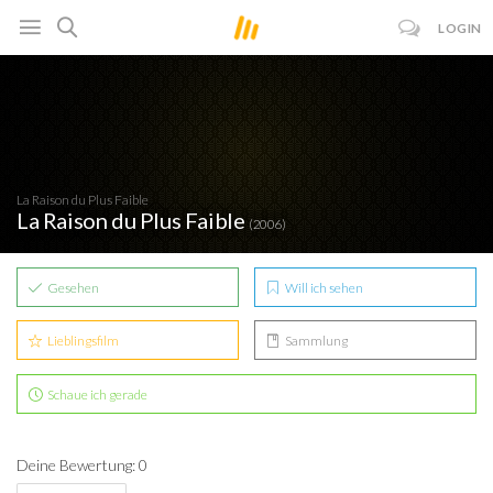
LOGIN
La Raison du Plus Faible
La Raison du Plus Faible
(2006)
Gesehen
Will ich sehen
Lieblingsfilm
Sammlung
Schaue ich gerade
Deine Bewertung: 0