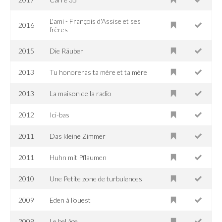
L'ami - François d'Assise et ses
2016
frères
2015
Die Räuber
2013
Tu honoreras ta mère et ta mère
2013
La maison de la radio
2012
Ici-bas
2011
Das kleine Zimmer
2011
Huhn mit Pflaumen
2010
Une Petite zone de turbulences
2009
Eden à l'ouest
2009
Le bel âge