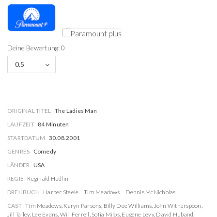
Deine Bewertung: 0
0.5
ORIGINAL TITEL
The Ladies Man
LAUFZEIT
84 Minuten
STARTDATUM
30.08.2001
GENRES
Comedy
LÄNDER
USA
REGIE
Reginald Hudlin
DREHBUCH
Harper Steele
Tim Meadows
Dennis McNicholas
CAST
Tim Meadows
,
Karyn Parsons
,
Billy Dee Williams
,
John Witherspoon
,
Jill Talley
,
Lee Evans
,
Will Ferrell
,
Sofia Milos
,
Eugene Levy
,
David Huband
,