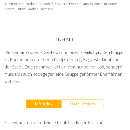
Jammer
,
Ken Hudson Campbell
,
Kevin McDonald
,
Tamala Jones
,
Julianne
Moore
,
Tiffani-Amber Thiessen
INHALT
Mit seinem coolen 70er-Look und einer ziemlich großen Klappe
ist Radiomoderator Leon Phelps der angesagteste Liebhaber
der Stadt. Doch dann verliert er nicht nur seinen Job, sondern
muss sich auch noch gegen eine Gruppe gehörnter Ehemänner
wehren.
MB-Kritik
User-Kritiken
Es liegt noch keine offizielle Kritik für diesen Film vor.