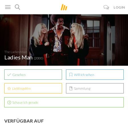
LOGIN
The Ladies Man
Ladies Man
(2000)
Gesehen
Will ich sehen
Lieblingsfilm
Sammlung
Schaue ich gerade
VERFÜGBAR AUF