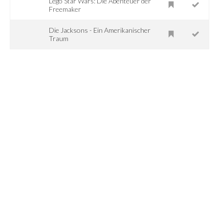
Lego Star Wars: Die Abenteuer der
Freemaker
Die Jacksons - Ein Amerikanischer
Traum