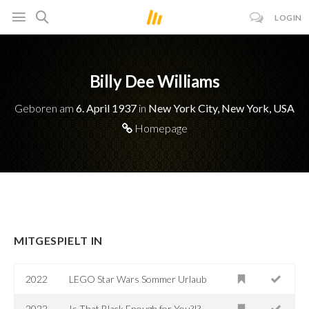
LOGIN
Billy Dee Williams
Geboren am
6. April 1937
in
New York City, New York, USA
Homepage
MITGESPIELT IN
2022
LEGO Star Wars Sommer Urlaub
2022
Is That Black Enough for You?!?