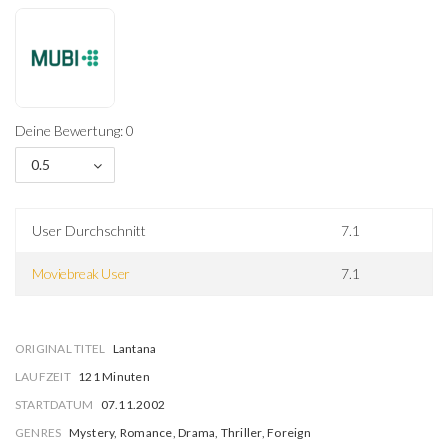
Deine Bewertung: 0
0.5
User Durchschnitt
7.1
Moviebreak User
7.1
ORIGINAL TITEL
Lantana
LAUFZEIT
121 Minuten
STARTDATUM
07.11.2002
GENRES
Mystery, Romance, Drama, Thriller, Foreign