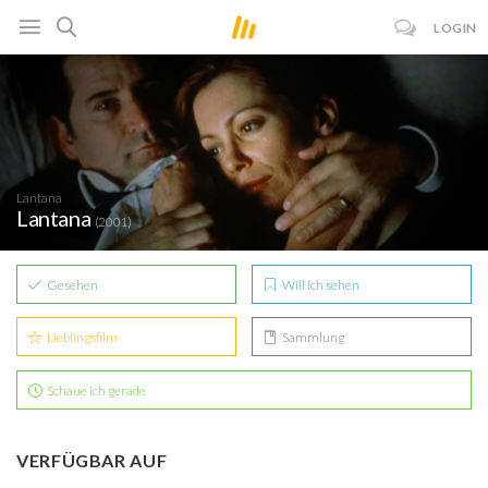
LOGIN
Lantana
Lantana
(2001)
Gesehen
Will ich sehen
Lieblingsfilm
Sammlung
Schaue ich gerade
VERFÜGBAR AUF