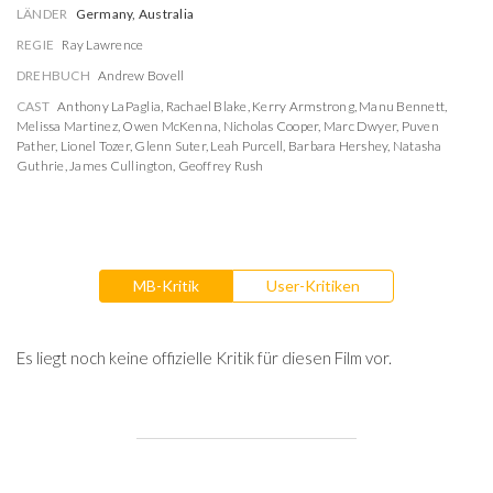
LÄNDER
Germany, Australia
REGIE
Ray Lawrence
DREHBUCH
Andrew Bovell
CAST
Anthony LaPaglia
,
Rachael Blake
,
Kerry Armstrong
,
Manu Bennett
,
Melissa Martinez
,
Owen McKenna
,
Nicholas Cooper
,
Marc Dwyer
,
Puven
Pather
,
Lionel Tozer
,
Glenn Suter
,
Leah Purcell
,
Barbara Hershey
,
Natasha
Guthrie
,
James Cullington
,
Geoffrey Rush
MB-Kritik
User-Kritiken
Es liegt noch keine offizielle Kritik für diesen Film vor.