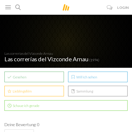
LOGIN
Las correrías del Vizconde Arnau
Las correrías del Vizconde Arnau
(1974)
Gesehen
Will ich sehen
Lieblingsfilm
Sammlung
Schaue ich gerade
Deine Bewertung: 0