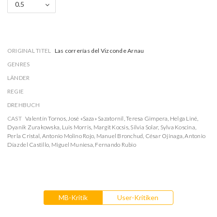
0.5
ORIGINAL TITEL
Las correrías del Vizconde Arnau
GENRES
LÄNDER
REGIE
DREHBUCH
CAST
Valentín Tornos
,
José «Saza» Sazatornil
,
Teresa Gimpera
,
Helga Liné
,
Dyanik Zurakowska
,
Luis Morris
,
Margit Kocsis
,
Silvia Solar
,
Sylva Koscina
,
Perla Cristal
,
Antonio Molino Rojo
,
Manuel Bronchud
,
César Ojinaga
,
Antonio
Díaz del Castillo
,
Miguel Muniesa
,
Fernando Rubio
MB-Kritik
User-Kritiken