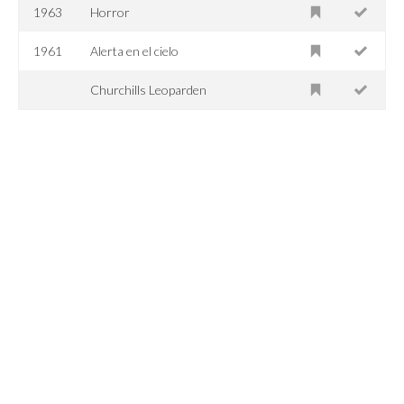
1963
Horror
1961
Alerta en el cielo
Churchills Leoparden