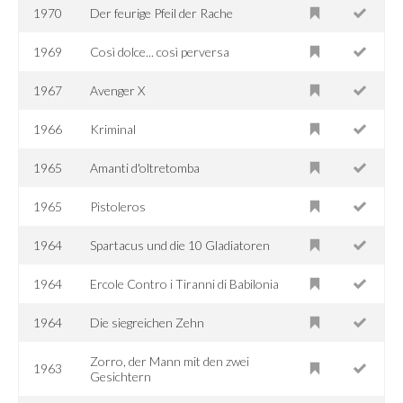
1970
Der feurige Pfeil der Rache
1969
Così dolce... così perversa
1967
Avenger X
1966
Kriminal
1965
Amanti d'oltretomba
1965
Pistoleros
1964
Spartacus und die 10 Gladiatoren
1964
Ercole Contro i Tiranni di Babilonia
1964
Die siegreichen Zehn
Zorro, der Mann mit den zwei
1963
Gesichtern