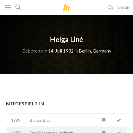
LOGIN
Helga Liné
Geboren am
14. Juli 1932
in
Berlin, Germany
MITGESPIELT IN
1989
Blaues Blut
1987
Das Gesetz der Begierde