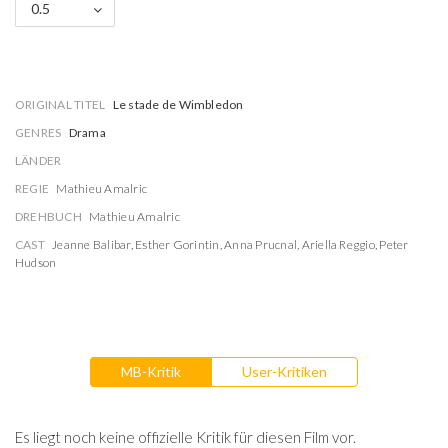
0.5
ORIGINAL TITEL
Le stade de Wimbledon
GENRES
Drama
LÄNDER
REGIE
Mathieu Amalric
DREHBUCH
Mathieu Amalric
CAST
Jeanne Balibar
,
Esther Gorintin
,
Anna Prucnal
,
Ariella Reggio
,
Peter
Hudson
MB-Kritik
User-Kritiken
Es liegt noch keine offizielle Kritik für diesen Film vor.