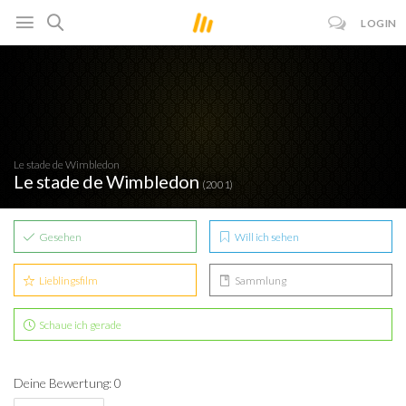
LOGIN
Le stade de Wimbledon
Le stade de Wimbledon
(2001)
Gesehen
Will ich sehen
Lieblingsfilm
Sammlung
Schaue ich gerade
Deine Bewertung: 0