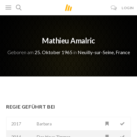
LOGIN
Mathieu Amalric
Geboren am
25. Oktober 1965
in
Neuilly-sur-Seine, France
REGIE GEFÜHRT BEI
2017
Barbara
2014
Das blaue Zimmer