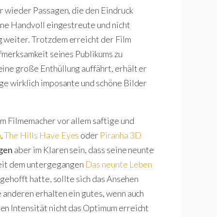
er wieder Passagen, die den Eindruck
eine Handvoll eingestreute und nicht
g weiter. Trotzdem erreicht der Film
ufmerksamkeit seines Publikums zu
eine große Enthüllung auffährt, erhält er
ge wirklich imposante und schöne Bilder
dem Filmemacher vor allem saftige und
n
,
The Hills Have Eyes
oder
Piranha 3D
gen
aber im Klaren sein, dass seine neunte
 seit dem untergegangen
Das neunte Leben
 gehofft hatte, sollte sich das Ansehen
e anderen erhalten ein gutes, wenn auch
en Intensität nicht das Optimum erreicht