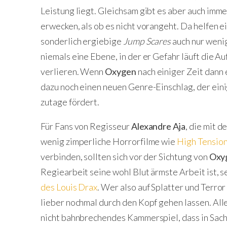
Leistung liegt. Gleichsam gibt es aber auch imm
erwecken, als ob es nicht vorangeht. Da helfen 
sonderlich ergiebige
Jump Scares
auch nur weni
niemals eine Ebene, in der er Gefahr läuft die A
verlieren. Wenn
Oxygen
nach einiger Zeit dann 
dazu noch einen neuen Genre-Einschlag, der eini
zutage fördert.
Für Fans von Regisseur
Alexandre Aja
, die mit 
wenig zimperliche Horrorfilme wie
High Tensio
verbinden, sollten sich vor der Sichtung von
Oxy
Regiearbeit seine wohl Blut ärmste Arbeit ist,
des Louis Drax
. Wer also auf Splatter und Terror
lieber nochmal durch den Kopf gehen lassen. All
nicht bahnbrechendes Kammerspiel, dass in Sach