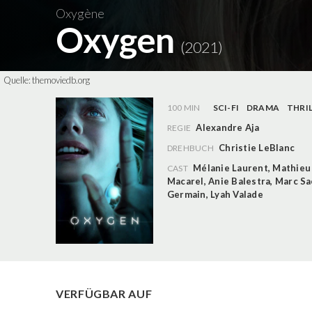
Oxygène
Oxygen
(2021)
Quelle:
themoviedb.org
100 MIN
SCI-FI
DRAMA
THRI
Alexandre Aja
REGIE
Christie LeBlanc
DREHBUCH
Mélanie Laurent
,
Mathieu
CAST
Macarel
,
Anie Balestra
,
Marc Sa
Germain
,
Lyah Valade
VERFÜGBAR AUF