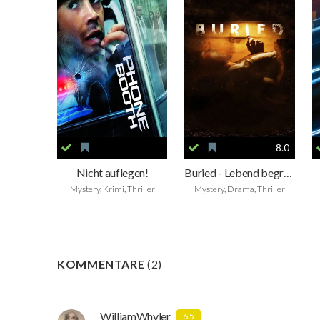
8.0
Nicht auflegen!
Buried - Lebend begraben
Mystery, Krimi, Thriller
Mystery, Drama, Thriller
KOMMENTARE
(
2
)
WilliamWhyler
6.5