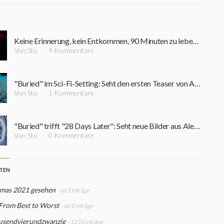
Keine Erinnerung, kein Entkommen, 90 Minuten zu leben: Trailer zu Netflix' "Oxygen" erschienen
Von Stu
9 Kommentare
"Buried" im Sci-Fi-Setting: Seht den ersten Teaser von Alexandre Ajas "Oxygen"
Von Stu
1 Kommentare
"Buried" trifft "28 Days Later": Seht neue Bilder aus Alexandre Ajas Netflix-Film "Oxygen"
Von Stu
0 Kommentare
STEN
mas 2021 gesehen
- 66 Einträge
From Best to Worst
- 66 Einträge
usendvierundzwanzig
- 123 Einträge