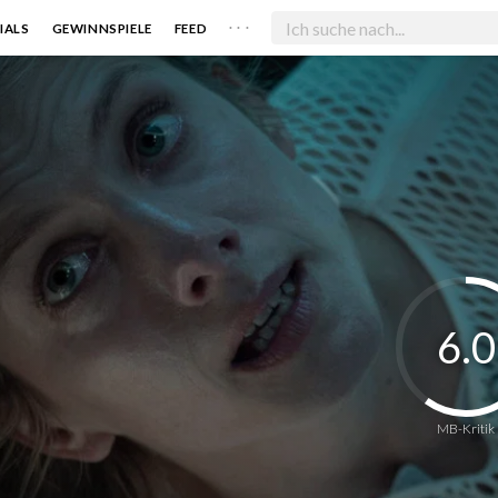
. . .
IALS
GEWINNSPIELE
FEED
6.0
MB-Kritik