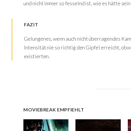
und nicht immer so fesselnd ist, wie es hätte sein
FAZIT
Gelungenes, wenn auch nicht überragendes Kamm
Intensität nie so richtig den Gipfel erreicht, ob
existierten.
MOVIEBREAK EMPFIEHLT