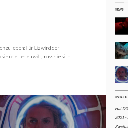
NEWS
 zu leben: Für Liz wird der
sie überleben will, muss sie sich
USER-LI
Hat D0
2021 - 
Zweita