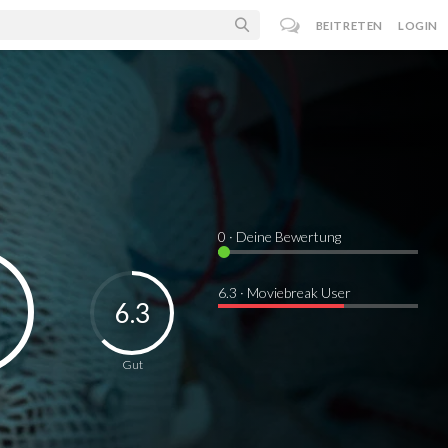
BEITRETEN
LOGIN
0
· Deine Bewertung
6.3 · Moviebreak User
6.3
Gut