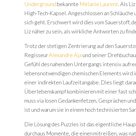
Underground
bekannte
Mélanie Laurent
. Als Li
High-Tech-Kapsel. Angeschlossen an Schläuche u
sich geht. Erschwert wird dies vom Sauerstoff, d
Liz näher zu sein, als wirkliche Antworten zu find
Trotz der stetigen Zentrierung auf den Sauerstof
Regisseur
Alexandre Aja
und seiner Drehbuchau
Gefühl des nahenden Untergangs intensiv aufre
lebensnotwendigen chemischen Elements wird i
einer indirekten Laufzeitangabe. Dies liegt dara
Überlebenskampf kombinieren mit einer fast sch
muss via losen Gedankenfetzen, Gesprächen und 
ist und warum sie in einem hoch technisierten Sa
Die Lösung des Puzzles ist das eigentliche Hau
durchaus Momente, die einen mitreißen, was natür