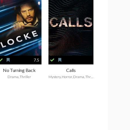
7.5
No Turning Back
Calls
Drama, Thriller
Mystery, Horror, Drama, Thriller