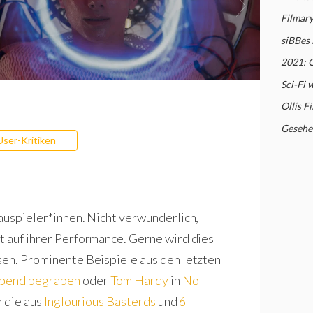
Filmar
siBBes
2021: 
Sci-Fi 
Ollis F
Gesehe
User-Kritiken
hauspieler*innen. Nicht verwunderlich,
t auf ihrer Performance. Gerne wird dies
sen. Prominente Beispiele aus den letzten
ebend begraben
oder
Tom Hardy
in
No
n die aus
Inglourious Basterds
und
6