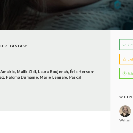
Ge
LLER
FANTASY
Lie
 Amalric
,
Malik Zidi
,
Laura Boujenah
,
Éric Herson-
Sch
ez
,
Paloma Dumaine
,
Marie Lemiale
,
Pascal
WEITERE
William