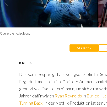
Quelle:
themoviedb.org
MB-Kritik
KRITIK
Das Kammerspiel gilt als Königsdisziplin für Sc
liegt doch meist ein Großteil der Aufmerksamkei
genutzt von Darstellern*innen, um sich zu bewei
Jahren dafür wären
Ryan Reynolds
in
Buried - L
Turning Back
. In der Netflix-Produktion ist es nu