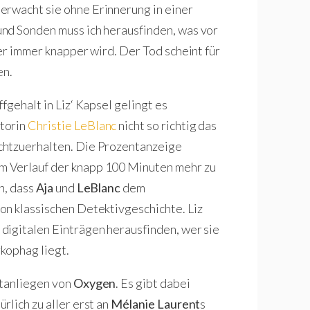
z erwacht sie ohne Erinnerung in einer
nd Sonden muss ich herausfinden, was vor
er immer knapper wird. Der Tod scheint für
en.
fgehalt in Liz‘ Kapsel gelingt es
torin
Christie LeBlanc
nicht so richtig das
chtzuerhalten. Die Prozentanzeige
m Verlauf der knapp 100 Minuten mehr zu
n, dass
Aja
und
LeBlanc
dem
on klassischen Detektivgeschichte. Liz
digitalen Einträgen herausfinden, wer sie
rkophag liegt.
ptanliegen von
Oxygen
. Es gibt dabei
lich zu aller erst an
Mélanie Laurent
s