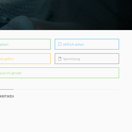
sehen
Will ich sehen
blingsfilm
Sammlung
aue ich gerade
 KRITIKEN
Whyler