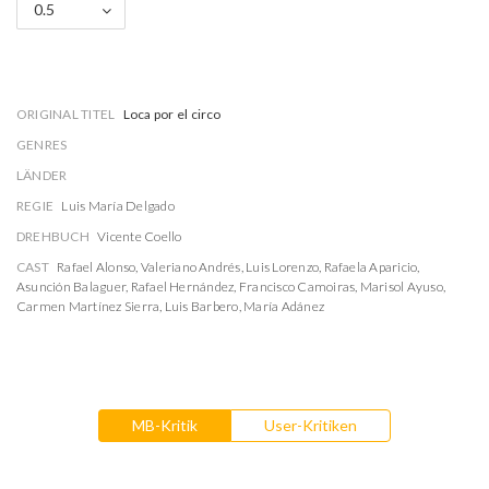
0.5
ORIGINAL TITEL
Loca por el circo
GENRES
LÄNDER
REGIE
Luis María Delgado
DREHBUCH
Vicente Coello
CAST
Rafael Alonso
,
Valeriano Andrés
,
Luis Lorenzo
,
Rafaela Aparicio
,
Asunción Balaguer
,
Rafael Hernández
,
Francisco Camoiras
,
Marisol Ayuso
,
Carmen Martínez Sierra
,
Luis Barbero
,
María Adánez
MB-Kritik
User-Kritiken