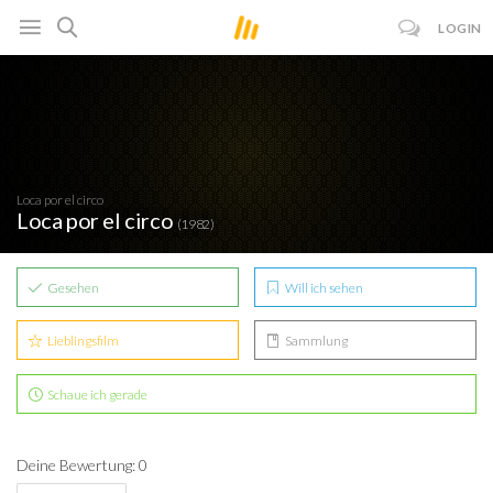
LOGIN
Loca por el circo
Loca por el circo
(1982)
Gesehen
Will ich sehen
Lieblingsfilm
Sammlung
Schaue ich gerade
Deine Bewertung: 0