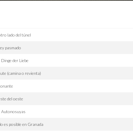
otro lado del túnel
rey pasmado
 Dinge der Liebe
Lute (camina o revienta)
donante
este del oeste
s Autonosuyas
o es posible en Granada