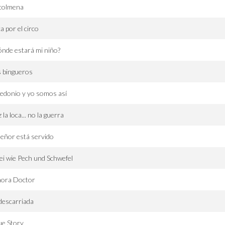
 colmena
a por el circo
nde estará mi niño?
 bingueros
edonio y yo somos así
 la loca... no la guerra
señor está servido
i wie Pech und Schwefel
ñora Doctor
descarriada
ue Story