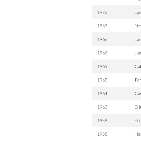
1972
Las
1967
No
1966
Las
1966
Jug
1965
Cab
1965
Per
1964
Cas
1963
El 
1959
El 
1958
His