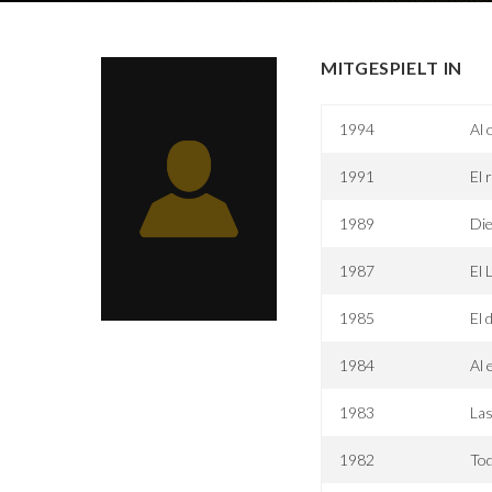
MITGESPIELT IN
1994
Al 
1991
El 
1989
Die
1987
El 
1985
El 
1984
Al 
1983
La
1982
Tod