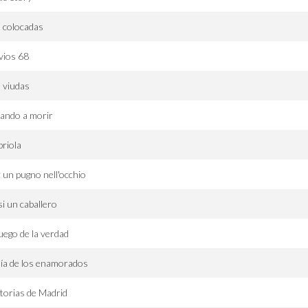
 colocadas
vios 68
 viudas
ando a morir
riola
 un pugno nell'occhio
i un caballero
juego de la verdad
día de los enamorados
torias de Madrid