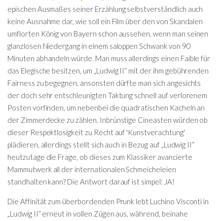
epischen Ausmaßes seiner Erzählung selbstverständlich auch
keine Ausnahme dar, wie soll ein Film über den von Skandalen
umflorten König von Bayern schon aussehen, wenn man seinen
glanzlosen Niedergang in einem saloppen Schwank von 90
Minuten abhandeln würde. Man muss allerdings einen Faible für
das Elegische besitzen, um „Ludwig II“ mit der ihm gebührenden
Fairness zu begegnen, ansonsten dürfte man sich angesichts
der doch sehr entschleunigten Taktung schnell auf verlorenem
Posten vorfinden, um nebenbei die quadratischen Kacheln an
der Zimmerdecke zu zählen. Inbrünstige Cineasten würden ob
dieser Respektlosigkeit zu Recht auf 'Kunstverachtung'
plädieren, allerdings stellt sich auch in Bezug auf „Ludwig II“
heutzutage die Frage, ob dieses zum Klassiker avancierte
Mammutwerk all der internationalen Schmeicheleien
standhalten kann? Die Antwort darauf ist simpel: JA!
Die Affinität zum überbordenden Prunk lebt Luchino Visconti in
„Ludwig II“ erneut in vollen Zügen aus, während, beinahe