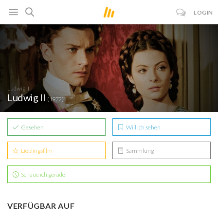
LOGIN
Ludwig II
Ludwig II
(1972)
Gesehen
Will ich sehen
Lieblingsfilm
Sammlung
Schaue ich gerade
VERFÜGBAR AUF