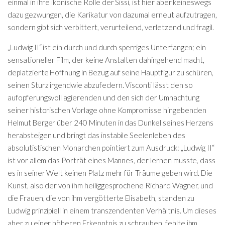
einmal in ihre ikonische Rolle der Sissi, ist hier aber keineswegs
dazu gezwungen, die Karikatur von dazumal erneut aufzutragen,
sondern gibt sich verbittert, verurteilend, verletzend und fragil.
„Ludwig II“ ist ein durch und durch sperriges Unterfangen; ein
sensationeller Film, der keine Anstalten dahingehend macht,
deplatzierte Hoffnung in Bezug auf seine Hauptfigur zu schüren,
seinen Sturz irgendwie abzufedern. Visconti lässt den so
aufopferungsvoll agierenden und den sich der Umnachtung
seiner historischen Vorlage ohne Kompromisse hingebenden
Helmut Berger über 240 Minuten in das Dunkel seines Herzens
herabsteigen und bringt das instabile Seelenleben des
absolutistischen Monarchen pointiert zum Ausdruck: „Ludwig II“
ist vor allem das Porträt eines Mannes, der lernen musste, dass
es in seiner Welt keinen Platz mehr für Träume geben wird. Die
Kunst, also der von ihm heiliggesprochene Richard Wagner, und
die Frauen, die von ihm vergötterte Elisabeth, standen zu
Ludwig prinzipiell in einem transzendenten Verhältnis. Um dieses
aber zu einer höheren Erkenntnis zu schrauben, fehlte ihm