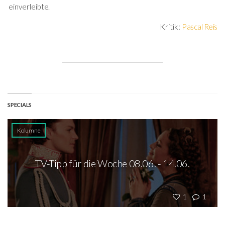
einverleibte.
Kritik:
Pascal Reis
SPECIALS
Kolumne
TV-Tipp für die Woche 08.06. - 14.06.
1
1