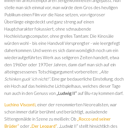
immerhin an kontemporären Sehgewohnheiten angepasst. Nun
stelle man sich einmal vor, man würde dem Gros des heutigen
Publikum einen Film vor die Nase setzen, von rigoroser
Überlänge eingedeckt und ganz streng auf einen
Hauptcharakter fokussiert, ohne schnaubende
Hochleistungscomputer, ohne grelles Tamtam: Die Kinosäle
würden wohl – bis eine Handvoll Versprengter - wie leergefegt
daherkommen. Und wenn es sich dann womöglich noch um ein
wiederaufgeführtes Werk aus seligeren Zeiten handelt, etwa
den 1960er oder 1970er Jahren, dann darf man sich auf ein
alteingesessenes Totschlagargument vorbereiten:
„Alte
Schinken guck' ich nicht!“
. Eine gar bedauerliche Einstellung, doch
ein Hoch auf das heimische Lichtspielhaus, welches dieser Tage
nun auch in den Genuss von
„Ludwig II“
auf Blu-ray kommen darf.
Luchino Visconti
, einer der renommierten Neorealisten, war
schon immer dafür berühmt und berüchtigt, ausladende
Sittengemälde in Szene zu meißeln: Ob
„Rocco und seiner
Brüder“
oder
„Der Leopard“
. „Ludwig II“ stellt hinsichtlich des