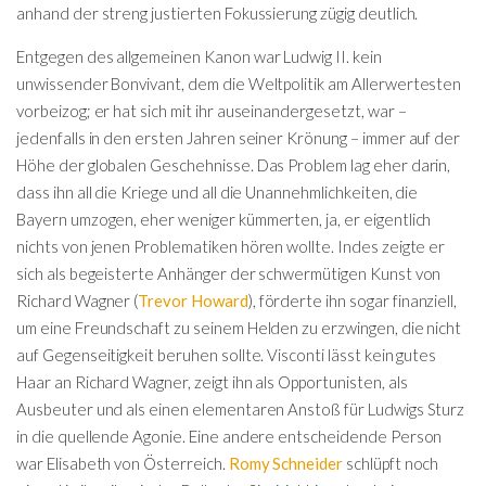
anhand der streng justierten Fokussierung zügig deutlich.
Entgegen des allgemeinen Kanon war Ludwig II. kein
unwissender Bonvivant, dem die Weltpolitik am Allerwertesten
vorbeizog; er hat sich mit ihr auseinandergesetzt, war –
jedenfalls in den ersten Jahren seiner Krönung – immer auf der
Höhe der globalen Geschehnisse. Das Problem lag eher darin,
dass ihn all die Kriege und all die Unannehmlichkeiten, die
Bayern umzogen, eher weniger kümmerten, ja, er eigentlich
nichts von jenen Problematiken hören wollte. Indes zeigte er
sich als begeisterte Anhänger der schwermütigen Kunst von
Richard Wagner (
Trevor Howard
), förderte ihn sogar finanziell,
um eine Freundschaft zu seinem Helden zu erzwingen, die nicht
auf Gegenseitigkeit beruhen sollte. Visconti lässt kein gutes
Haar an Richard Wagner, zeigt ihn als Opportunisten, als
Ausbeuter und als einen elementaren Anstoß für Ludwigs Sturz
in die quellende Agonie. Eine andere entscheidende Person
war Elisabeth von Österreich.
Romy Schneider
schlüpft noch