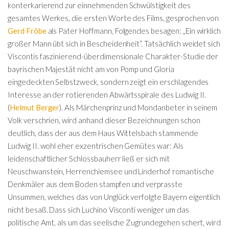
konterkarierend zur einnehmenden Schwülstigkeit des
gesamtes Werkes, die ersten Worte des Films, gesprochen von
Gerd Fröbe
als Pater Hoffmann, Folgendes besagen: „Ein wirklich
großer Mann übt sich in Bescheidenheit“. Tatsächlich weidet sich
Viscontis faszinierend-überdimensionale Charakter-Studie der
bayrischen Majestät nicht am von Pomp und Gloria
eingedeckten Selbstzweck, sondern zeigt ein erschlagendes
Interesse an der rotierenden Abwärtsspirale des Ludwig II.
(
Helmut Berger
). Als Märchenprinz und Mondanbeter in seinem
Volk verschrien, wird anhand dieser Bezeichnungen schon
deutlich, dass der aus dem Haus Wittelsbach stammende
Ludwig II. wohl eher exzentrischen Gemütes war: Als
leidenschaftlicher Schlossbauherr ließ er sich mit
Neuschwanstein, Herrenchiemsee und Linderhof romantische
Denkmäler aus dem Boden stampfen und verprasste
Unsummen, welches das von Unglück verfolgte Bayern eigentlich
nicht besaß. Dass sich Luchino Visconti weniger um das
politische Amt, als um das seelische Zugrundegehen schert, wird