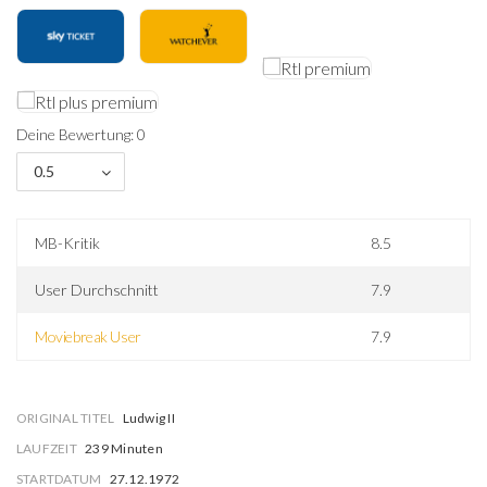
Deine Bewertung: 0
0.5
MB-Kritik
8.5
User Durchschnitt
7.9
Moviebreak User
7.9
ORIGINAL TITEL
Ludwig II
LAUFZEIT
239 Minuten
STARTDATUM
27.12.1972