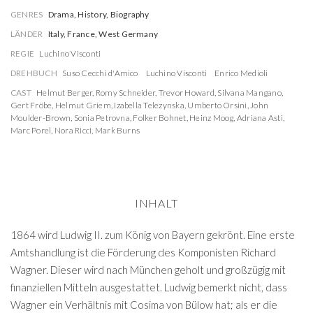
GENRES
Drama, History, Biography
LÄNDER
Italy, France, West Germany
REGIE
Luchino Visconti
DREHBUCH
Suso Cecchi d'Amico
Luchino Visconti
Enrico Medioli
CAST
Helmut Berger
,
Romy Schneider
,
Trevor Howard
,
Silvana Mangano
,
Gert Fröbe
,
Helmut Griem
,
Izabella Telezynska
,
Umberto Orsini
,
John
Moulder-Brown
,
Sonia Petrovna
,
Folker Bohnet
,
Heinz Moog
,
Adriana Asti
,
Marc Porel
,
Nora Ricci
,
Mark Burns
INHALT
1864 wird Ludwig II. zum König von Bayern gekrönt. Eine erste
Amtshandlung ist die Förderung des Komponisten Richard
Wagner. Dieser wird nach München geholt und großzügig mit
finanziellen Mitteln ausgestattet. Ludwig bemerkt nicht, dass
Wagner ein Verhältnis mit Cosima von Bülow hat; als er die