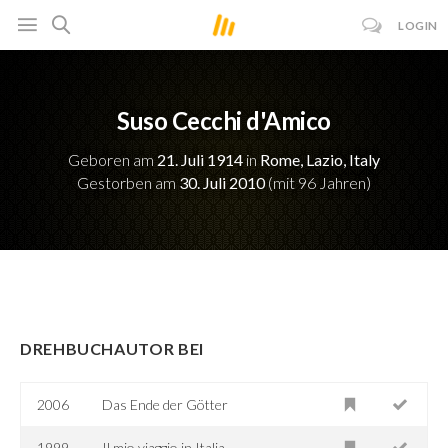
LOGIN
Suso Cecchi d'Amico
Geboren am
21. Juli 1914
in
Rome, Lazio, Italy
Gestorben am
30. Juli 2010
(mit 96 Jahren)
DREHBUCHAUTOR BEI
2006
Das Ende der Götter
1999
Il mio viaggio in Italia