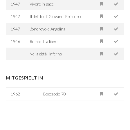
1947
Vivere in pace
1947
Il delitto di Giovanni Episcopo
1947
L'onorevole Angelina
1946
Roma citta libera
Nella città l'inferno
MITGESPIELT IN
1962
Boccaccio 70