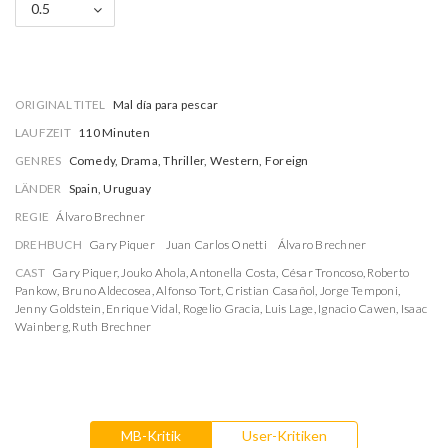
0.5
ORIGINAL TITEL
Mal día para pescar
LAUFZEIT
110 Minuten
GENRES
Comedy, Drama, Thriller, Western, Foreign
LÄNDER
Spain, Uruguay
REGIE
Álvaro Brechner
DREHBUCH
Gary Piquer
Juan Carlos Onetti
Álvaro Brechner
CAST
Gary Piquer
,
Jouko Ahola
,
Antonella Costa
,
César Troncoso
,
Roberto
Pankow
,
Bruno Aldecosea
,
Alfonso Tort
,
Cristian Casañol
,
Jorge Temponi
,
Jenny Goldstein
,
Enrique Vidal
,
Rogelio Gracia
,
Luis Lage
,
Ignacio Cawen
,
Isaac
Wainberg
,
Ruth Brechner
MB-Kritik
User-Kritiken