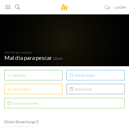
LOGIN
Mal día para pescar
Mal día para pescar
(2009)
Gesehen
Will ich sehen
Lieblingsfilm
Sammlung
Schaue ich gerade
Deine Bewertung: 0