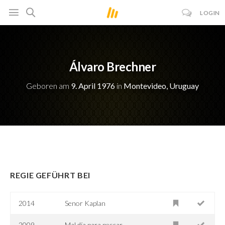
LOGIN
Álvaro Brechner
Geboren am
9. April 1976
in
Montevideo, Uruguay
REGIE GEFÜHRT BEI
2014
Senor Kaplan
2009
Mal día para pescar