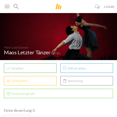
LOGIN
Mao's Last Dancer
Maos Letzter Tänzer
(2010)
Gesehen
Will ich sehen
Lieblingsfilm
Sammlung
Schaue ich gerade
Deine Bewertung: 0