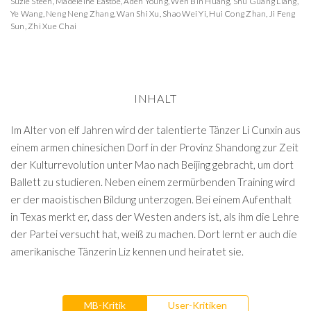
Suzie Steen
,
Madeleine Eastoe
,
Aden Young
,
Wen Bin Huang
,
Shu Guang Liang
,
Ye Wang
,
Neng Neng Zhang
,
Wan Shi Xu
,
Shao Wei Yi
,
Hui Cong Zhan
,
Ji Feng
Sun
,
Zhi Xue Chai
INHALT
Im Alter von elf Jahren wird der talentierte Tänzer Li Cunxin aus
einem armen chinesichen Dorf in der Provinz Shandong zur Zeit
der Kulturrevolution unter Mao nach Beijing gebracht, um dort
Ballett zu studieren. Neben einem zermürbenden Training wird
er der maoistischen Bildung unterzogen. Bei einem Aufenthalt
in Texas merkt er, dass der Westen anders ist, als ihm die Lehre
der Partei versucht hat, weiß zu machen. Dort lernt er auch die
amerikanische Tänzerin Liz kennen und heiratet sie.
MB-Kritik
User-Kritiken