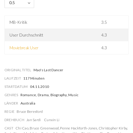
0.5
MB-Kritik
3.5
User Durchschnitt
4.3
Moviebreak User
4.3
ORIGINAL TITEL
Mao's Last Dancer
LAUFZEIT
117 Minuten
STARTDATUM
04.11.2010
GENRES
Romance, Drama, Biography, Music
LÄNDER
Australia
REGIE
Bruce Beresford
DREHBUCH
Jan Sardi
Cunxin Li
CAST
Chi Cao
,
Bruce Greenwood
,
Penne Hackforth-Jones
,
Christopher Kirby
,