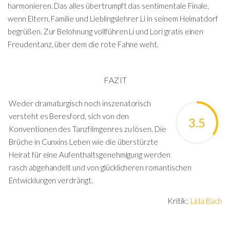
harmonieren. Das alles übertrumpft das sentimentale Finale,
wenn Eltern, Familie und Lieblingslehrer Li in seinem Heimatdorf
begrüßen. Zur Belohnung vollführen Li und Lori gratis einen
Freudentanz, über dem die rote Fahne weht.
FAZIT
Weder dramaturgisch noch inszenatorisch
versteht es Beresford, sich von den
3.5
Konventionen des Tanzfilmgenres zu lösen. Die
Brüche in Cunxins Leben wie die überstürzte
Heirat für eine Aufenthaltsgenehmigung werden
rasch abgehandelt und von glücklicheren romantischen
Entwicklungen verdrängt.
Kritik:
Lida Bach