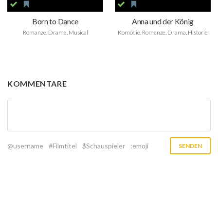
Born to Dance
Anna und der König
Romanze, Drama, Musical
Komödie, Romanze, Drama, Historie
KOMMENTARE
@username
#Filmtitel
$Schauspieler
:emoji