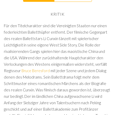
KRITIK
Für den Titelcharakter sind die Vereinigten Staaten nur einen
federleichten Balletthüpfer entfernt. Der filmische Gegenpart
des realen Ballettstars Li Cunxin tänzelt mit spielerischer
Leichtigkeit in seine eigene West Side Story. Die Rolle der
rivalisierenden Gangs spielen hier das maoistische China und
die USA. Während der zurückhaltende Hauptcharakter den
Verlockungen des Westens einigermaßen widersteht, verfällt
Regisseur
Bruce Beresford
mit jeder Szene und jedem Dialog
denen des Melodrams. Sein Ballettdrama folgt mehr dem
Schrittmuster eines romantischen Märchens als der Biografie
des realen Cunxin. Was filmisch daraus geworden ist, überzeugt
nur bedingt. Der im ländlichen China aufgewachsene Li wird
Anfang der Siebziger Jahre von Talentsuchern nach Peking
geschickt und auf einer Ballettakademie zum Profitänzer