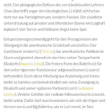
nicht. Der pädagogische Einfluss des verständnisvollen Lehrers
Chan übertrifft sogar den ideologischen. Li stählt sich fortan
nicht nur aus Parteigehorsam, sondern Passion. Die staatliche
Unterdrückung auf privater und öffentlicher Ebene wird zaghaft
impliziert. Von Terror und fühlbarer Angst keine Spur.
Entsprechend geschmeidig geht für den Protagonisten der
Übergang in die amerikanische Großstadt vonstatten. Der
Gasttänzer erobert Li (
Chi Cao
) das amerikanische Publikum im
Sturm und gewinnt obendrein das Herz seiner Tanzpartnerin
Elizabeth (
Amanda Schull
). Die freiere Form des Balletts ist für
den unter rigoroser Kunstzensur aufgewachsenen Li zuerst
befremdlich. Doch diese Mischung aus Anziehung und Scheu
bleibt so harmlos und beinah kindlich wie seine Zuneigung zu
Elisabeth und seiner späteren Partnerin Lori (
Madeleine
Eastoe
). Welche Gefühle der radikale Milieuwechsel in Li weckt,
bleibt unklar. Dafür darf man bewundern, wie sich die Köper und
Herzen von Li und Big Ballerina, wie er Lori nennt, im Tanz