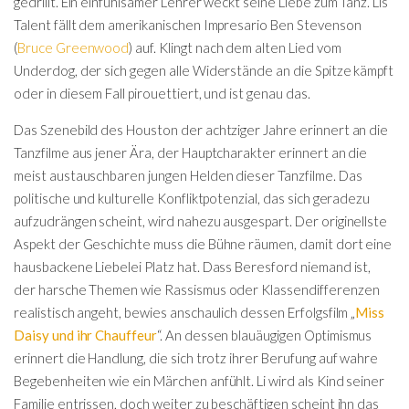
gedrillt. Ein einfühlsamer Lehrer weckt seine Liebe zum Tanz. Lis
Talent fällt dem amerikanischen Impresario Ben Stevenson
(
Bruce Greenwood
) auf. Klingt nach dem alten Lied vom
Underdog, der sich gegen alle Widerstände an die Spitze kämpft
oder in diesem Fall pirouettiert, und ist genau das.
Das Szenebild des Houston der achtziger Jahre erinnert an die
Tanzfilme aus jener Ära, der Hauptcharakter erinnert an die
meist austauschbaren jungen Helden dieser Tanzfilme. Das
politische und kulturelle Konfliktpotenzial, das sich geradezu
aufzudrängen scheint, wird nahezu ausgespart. Der originellste
Aspekt der Geschichte muss die Bühne räumen, damit dort eine
hausbackene Liebelei Platz hat. Dass Beresford niemand ist,
der harsche Themen wie Rassismus oder Klassendifferenzen
realistisch angeht, bewies anschaulich dessen Erfolgsfilm „
Miss
Daisy und ihr Chauffeur
“. An dessen blauäugigen Optimismus
erinnert die Handlung, die sich trotz ihrer Berufung auf wahre
Begebenheiten wie ein Märchen anfühlt. Li wird als Kind seiner
Familie entrissen, doch weiter zu beschäftigen scheint ihn das