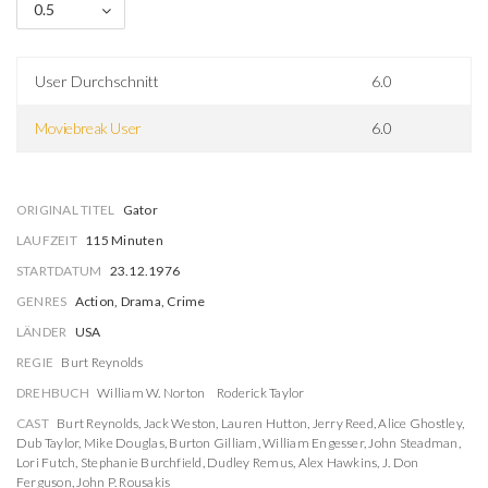
0.5
User Durchschnitt
6.0
Moviebreak User
6.0
ORIGINAL TITEL
Gator
LAUFZEIT
115 Minuten
STARTDATUM
23.12.1976
GENRES
Action, Drama, Crime
LÄNDER
USA
REGIE
Burt Reynolds
DREHBUCH
William W. Norton
Roderick Taylor
CAST
Burt Reynolds
,
Jack Weston
,
Lauren Hutton
,
Jerry Reed
,
Alice Ghostley
,
Dub Taylor
,
Mike Douglas
,
Burton Gilliam
,
William Engesser
,
John Steadman
,
Lori Futch
,
Stephanie Burchfield
,
Dudley Remus
,
Alex Hawkins
,
J. Don
Ferguson
,
John P. Rousakis