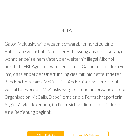
INHALT
Gator McKlusky wird wegen Schwarzbrennerei zu einer
Haftstrafe verurteilt. Nach der Entlassung aus dem Gefängnis
wohnt er bei seinem Vater, der weiterhin illegal Alkohol
herstellt. FBI-Agenten wenden sich an Gator und fordern von
ihm, dass er bei der Überführung des mit ihm befreundeten
Bandenchefs Bama McCall hilft. Andernfalls soll er erneut
verhaftet werden. McKlusky willigt ein und unterwandert die
Organisation McCalls. Dabei lernt er die Fernsehreporterin
Aggie Maybank kennen, in die er sich verliebt und mit der er
eine Beziehung beginnt.
MB-Kritik
User-Kritiken