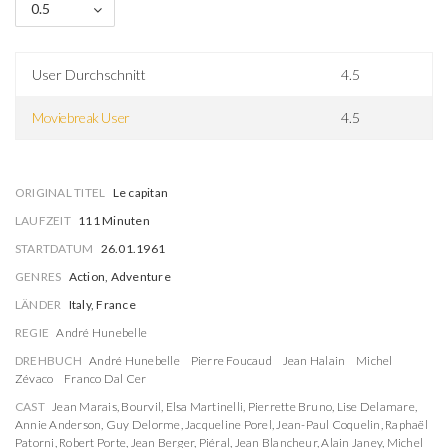
0.5
User Durchschnitt
4.5
Moviebreak User
4.5
ORIGINAL TITEL
Le capitan
LAUFZEIT
111 Minuten
STARTDATUM
26.01.1961
GENRES
Action, Adventure
LÄNDER
Italy, France
REGIE
André Hunebelle
DREHBUCH
André Hunebelle
Pierre Foucaud
Jean Halain
Michel
Zévaco
Franco Dal Cer
CAST
Jean Marais
,
Bourvil
,
Elsa Martinelli
,
Pierrette Bruno
,
Lise Delamare
,
Annie Anderson
,
Guy Delorme
,
Jacqueline Porel
,
Jean-Paul Coquelin
,
Raphaël
Patorni
,
Robert Porte
,
Jean Berger
,
Piéral
,
Jean Blancheur
,
Alain Janey
,
Michel