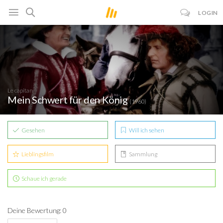
LOGIN
Le capitan
Mein Schwert für den König
(1960)
Gesehen
Will ich sehen
Lieblingsfilm
Sammlung
Schaue ich gerade
Deine Bewertung: 0