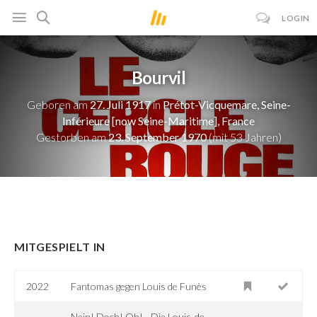
LOGIN
Bourvil
Geboren am
27. Juli 1917
in
Prétot-Vicquemare, Seine-
Inférieure [now Seine-Maritime], France
Gestorben am
23. September 1970
(mit 53 Jahren)
MITGESPIELT IN
2022
Fantomas gegen Louis de Funès
Nein! Doch! Oh! - Die Louis-de-