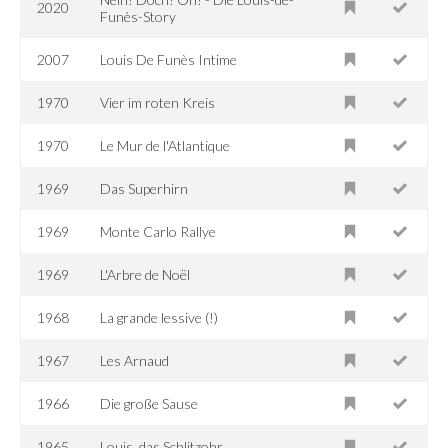
2020
Funès-Story
2007
Louis De Funès Intime
1970
Vier im roten Kreis
1970
Le Mur de l'Atlantique
1969
Das Superhirn
1969
Monte Carlo Rallye
1969
L'Arbre de Noël
1968
La grande lessive (!)
1967
Les Arnaud
1966
Die große Sause
1965
Louis, das Schlitzohr