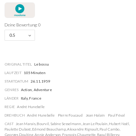
Deine Bewertung: 0
0.5
ORIGINAL TITEL
Le bossu
LAUFZEIT
105 Minuten
STARTDATUM
26.11.1959
GENRES
Action, Adventure
LÄNDER
Italy, France
REGIE
André Hunebelle
DREHBUCH
André Hunebelle
Pierre Foucaud
Jean Halain
Paul Féval
CAST
Jean Marais
,
Bourvil
,
Sabine Sesselmann
,
Jean Le Poulain
,
Hubert Noël
,
Paulette Dubost
,
Edmond Beauchamp
,
Alexandre Rignault
,
Paul Cambo
,
Georges Douking
,
Annie Anderson
,
François Chaumette
,
Raoul Billerey
,