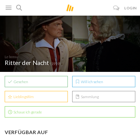
LOGIN
Le bossu
Ritter der Nacht
(1959)
Gesehen
Will ich sehen
Lieblingsfilm
Sammlung
Schaue ich gerade
VERFÜGBAR AUF