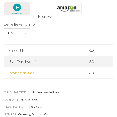
Deine Bewertung: 0
0.5
MB-Kritik
6.0
User Durchschnitt
6.3
Moviebreak User
6.3
ORIGINAL TITEL
La traversée de Paris
LAUFZEIT
80 Minuten
STARTDATUM
07.06.1957
GENRES
Comedy, Drama, War