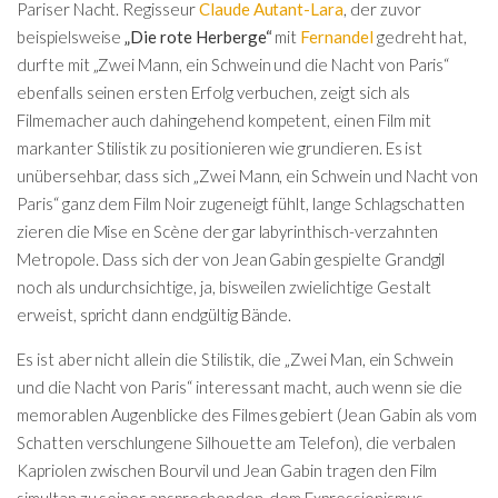
Pariser Nacht. Regisseur
Claude Autant-Lara
, der zuvor
beispielsweise
„Die rote Herberge“
mit
Fernandel
gedreht hat,
durfte mit „Zwei Mann, ein Schwein und die Nacht von Paris“
ebenfalls seinen ersten Erfolg verbuchen, zeigt sich als
Filmemacher auch dahingehend kompetent, einen Film mit
markanter Stilistik zu positionieren wie grundieren. Es ist
unübersehbar, dass sich „Zwei Mann, ein Schwein und Nacht von
Paris“ ganz dem Film Noir zugeneigt fühlt, lange Schlagschatten
zieren die Mise en Scène der gar labyrinthisch-verzahnten
Metropole. Dass sich der von Jean Gabin gespielte Grandgil
noch als undurchsichtige, ja, bisweilen zwielichtige Gestalt
erweist, spricht dann endgültig Bände.
Es ist aber nicht allein die Stilistik, die „Zwei Man, ein Schwein
und die Nacht von Paris“ interessant macht, auch wenn sie die
memorablen Augenblicke des Filmes gebiert (Jean Gabin als vom
Schatten verschlungene Silhouette am Telefon), die verbalen
Kapriolen zwischen Bourvil und Jean Gabin tragen den Film
simultan zu seiner ansprechenden, dem Expressionismus