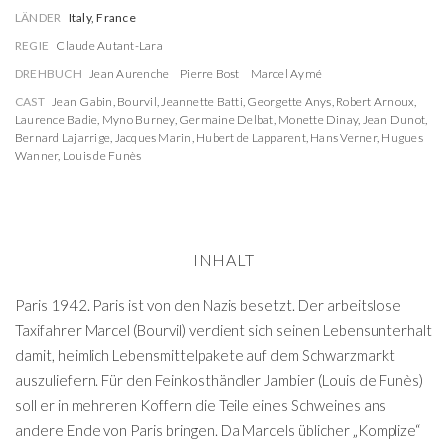
LÄNDER
Italy, France
REGIE
Claude Autant-Lara
DREHBUCH
Jean Aurenche
Pierre Bost
Marcel Aymé
CAST
Jean Gabin
,
Bourvil
,
Jeannette Batti
,
Georgette Anys
,
Robert Arnoux
,
Laurence Badie
,
Myno Burney
,
Germaine Delbat
,
Monette Dinay
,
Jean Dunot
,
Bernard Lajarrige
,
Jacques Marin
,
Hubert de Lapparent
,
Hans Verner
,
Hugues
Wanner
,
Louis de Funès
INHALT
Paris 1942. Paris ist von den Nazis besetzt. Der arbeitslose
Taxifahrer Marcel (Bourvil) verdient sich seinen Lebensunterhalt
damit, heimlich Lebensmittelpakete auf dem Schwarzmarkt
auszuliefern. Für den Feinkosthändler Jambier (Louis de Funès)
soll er in mehreren Koffern die Teile eines Schweines ans
andere Ende von Paris bringen. Da Marcels üblicher „Komplize“