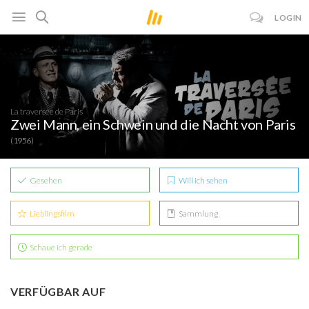
LOGIN
La traversée de Paris
Zwei Mann, ein Schwein und die Nacht von Paris
(1956)
Gesehen
Will ich sehen
Lieblingsfilm
Sammlung
Schaue ich gerade
VERFÜGBAR AUF