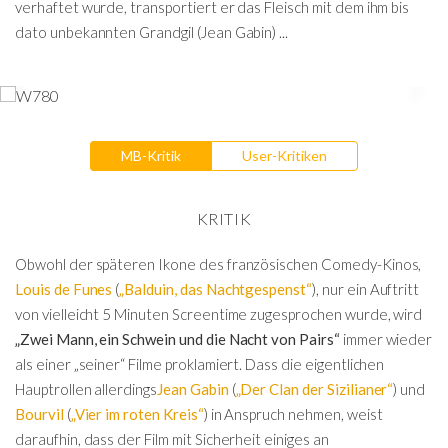
verhaftet wurde, transportiert er das Fleisch mit dem ihm bis
dato unbekannten Grandgil (Jean Gabin) ...
MB-Kritik
User-Kritiken
KRITIK
Obwohl der späteren Ikone des französischen Comedy-Kinos,
Louis de Funes
(
„Balduin, das Nachtgespenst“
), nur ein Auftritt
von vielleicht 5 Minuten Screentime zugesprochen wurde, wird
„Zwei Mann, ein Schwein und die Nacht von Pairs“
immer wieder
als einer „seiner“ Filme proklamiert. Dass die eigentlichen
Hauptrollen allerdings
Jean Gabin
(
„Der Clan der Sizilianer“
) und
Bourvil
(
„Vier im roten Kreis“
) in Anspruch nehmen, weist
daraufhin, dass der Film mit Sicherheit einiges an