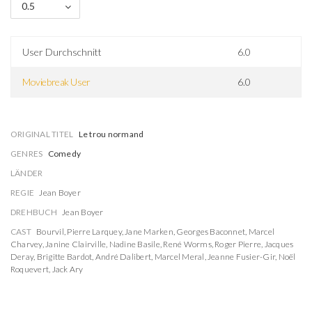
0.5
User Durchschnitt
6.0
Moviebreak User
6.0
ORIGINAL TITEL
Le trou normand
GENRES
Comedy
LÄNDER
REGIE
Jean Boyer
DREHBUCH
Jean Boyer
CAST
Bourvil
,
Pierre Larquey
,
Jane Marken
,
Georges Baconnet
,
Marcel
Charvey
,
Janine Clairville
,
Nadine Basile
,
René Worms
,
Roger Pierre
,
Jacques
Deray
,
Brigitte Bardot
,
André Dalibert
,
Marcel Meral
,
Jeanne Fusier-Gir
,
Noël
Roquevert
,
Jack Ary