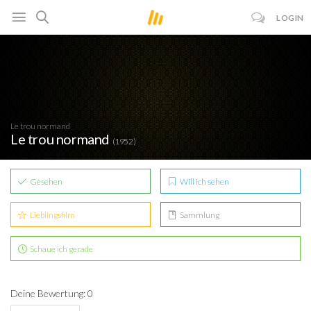
LOGIN
Le trou normand
Le trou normand
(1952)
Gesehen
Will ich sehen
Lieblingsfilm
Sammlung
Schaue ich gerade
Deine Bewertung: 0