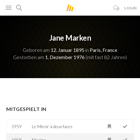
LOGIN
Jane Marken
Geboren am
12. Januar 1895
in
Paris, France
Gestorben am
1. Dezember 1976
(mit fast 82 Jahren)
MITGESPIELT IN
1959
Le Miroir à deux faces
1958
Maxime