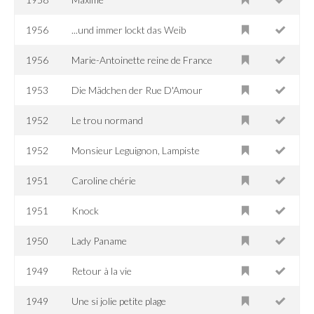
1956
...und immer lockt das Weib
1956
Marie-Antoinette reine de France
1953
Die Mädchen der Rue D'Amour
1952
Le trou normand
1952
Monsieur Leguignon, Lampiste
1951
Caroline chérie
1951
Knock
1950
Lady Paname
1949
Retour à la vie
1949
Une si jolie petite plage