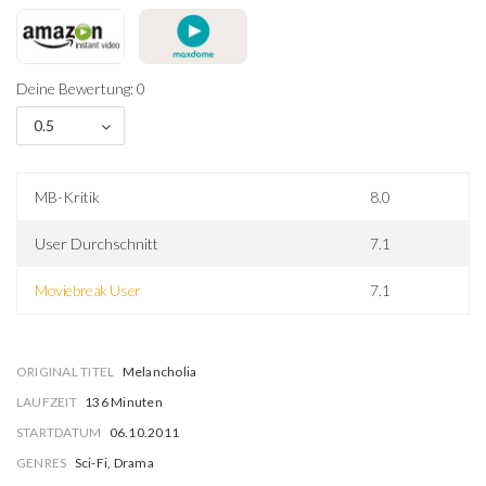
Deine Bewertung: 0
0.5
MB-Kritik
8.0
User Durchschnitt
7.1
Moviebreak User
7.1
ORIGINAL TITEL
Melancholia
LAUFZEIT
136 Minuten
STARTDATUM
06.10.2011
GENRES
Sci-Fi, Drama