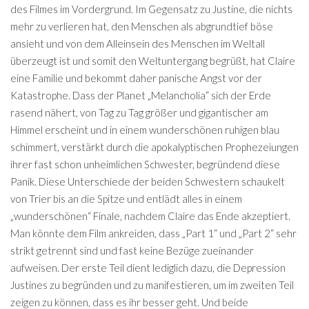
des Filmes im Vordergrund. Im Gegensatz zu Justine, die nichts
mehr zu verlieren hat, den Menschen als abgrundtief böse
ansieht und von dem Alleinsein des Menschen im Weltall
überzeugt ist und somit den Weltuntergang begrüßt, hat Claire
eine Familie und bekommt daher panische Angst vor der
Katastrophe. Dass der Planet „Melancholia“ sich der Erde
rasend nähert, von Tag zu Tag größer und gigantischer am
Himmel erscheint und in einem wunderschönen ruhigen blau
schimmert, verstärkt durch die apokalyptischen Prophezeiungen
ihrer fast schon unheimlichen Schwester, begründend diese
Panik. Diese Unterschiede der beiden Schwestern schaukelt
von Trier bis an die Spitze und entlädt alles in einem
„wunderschönen“ Finale, nachdem Claire das Ende akzeptiert.
Man könnte dem Film ankreiden, dass „Part 1“ und „Part 2“ sehr
strikt getrennt sind und fast keine Bezüge zueinander
aufweisen. Der erste Teil dient lediglich dazu, die Depression
Justines zu begründen und zu manifestieren, um im zweiten Teil
zeigen zu können, dass es ihr besser geht.
Und beide