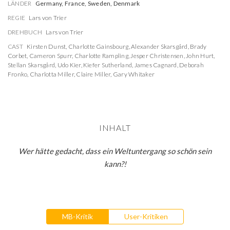
LÄNDER
Germany, France, Sweden, Denmark
REGIE
Lars von Trier
DREHBUCH
Lars von Trier
CAST
Kirsten Dunst
,
Charlotte Gainsbourg
,
Alexander Skarsgård
,
Brady
Corbet
,
Cameron Spurr
,
Charlotte Rampling
,
Jesper Christensen
,
John Hurt
,
Stellan Skarsgård
,
Udo Kier
,
Kiefer Sutherland
,
James Cagnard
,
Deborah
Fronko
,
Charlotta Miller
,
Claire Miller
,
Gary Whitaker
INHALT
Wer hätte gedacht, dass ein Weltuntergang so schön sein
kann?!
MB-Kritik
User-Kritiken