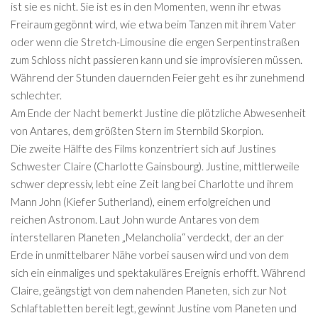
ist sie es nicht. Sie ist es in den Momenten, wenn ihr etwas
Freiraum gegönnt wird, wie etwa beim Tanzen mit ihrem Vater
oder wenn die Stretch-Limousine die engen Serpentinstraßen
zum Schloss nicht passieren kann und sie improvisieren müssen.
Während der Stunden dauernden Feier geht es ihr zunehmend
schlechter.
Am Ende der Nacht bemerkt Justine die plötzliche Abwesenheit
von Antares, dem größten Stern im Sternbild Skorpion.
Die zweite Hälfte des Films konzentriert sich auf Justines
Schwester Claire (Charlotte Gainsbourg). Justine, mittlerweile
schwer depressiv, lebt eine Zeit lang bei Charlotte und ihrem
Mann John (Kiefer Sutherland), einem erfolgreichen und
reichen Astronom. Laut John wurde Antares von dem
interstellaren Planeten „Melancholia“ verdeckt, der an der
Erde in unmittelbarer Nähe vorbei sausen wird und von dem
sich ein einmaliges und spektakuläres Ereignis erhofft. Während
Claire, geängstigt von dem nahenden Planeten, sich zur Not
Schlaftabletten bereit legt, gewinnt Justine vom Planeten und