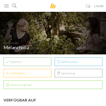
LOGIN
Melancholia
Melancholia
(2011)
Gesehen
Will ich sehen
Lieblingsfilm
Sammlung
Schaue ich gerade
VERFÜGBAR AUF