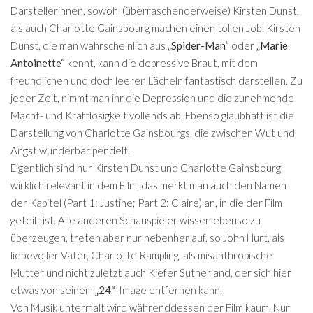
Darstellerinnen, sowohl (überraschenderweise) Kirsten Dunst,
als auch Charlotte Gainsbourg machen einen tollen Job. Kirsten
Dunst, die man wahrscheinlich aus
„Spider-Man“
oder
„Marie
Antoinette“
kennt, kann die depressive Braut, mit dem
freundlichen und doch leeren Lächeln fantastisch darstellen. Zu
jeder Zeit, nimmt man ihr die Depression und die zunehmende
Macht- und Kraftlosigkeit vollends ab. Ebenso glaubhaft ist die
Darstellung von Charlotte Gainsbourgs, die zwischen Wut und
Angst wunderbar pendelt.
Eigentlich sind nur Kirsten Dunst und Charlotte Gainsbourg
wirklich relevant in dem Film, das merkt man auch den Namen
der Kapitel (Part 1: Justine; Part 2: Claire) an, in die der Film
geteilt ist. Alle anderen Schauspieler wissen ebenso zu
überzeugen, treten aber nur nebenher auf, so John Hurt, als
liebevoller Vater, Charlotte Rampling, als misanthropische
Mutter und nicht zuletzt auch Kiefer Sutherland, der sich hier
etwas von seinem
„24“
-Image entfernen kann.
Von Musik untermalt wird währenddessen der Film kaum. Nur