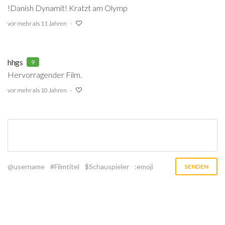
!Danish Dynamit! Kratzt am Olymp
vor mehr als 11 Jahren
hhgs
9
Hervorragender Film.
vor mehr als 10 Jahren
@username
#Filmtitel
$Schauspieler
:emoji