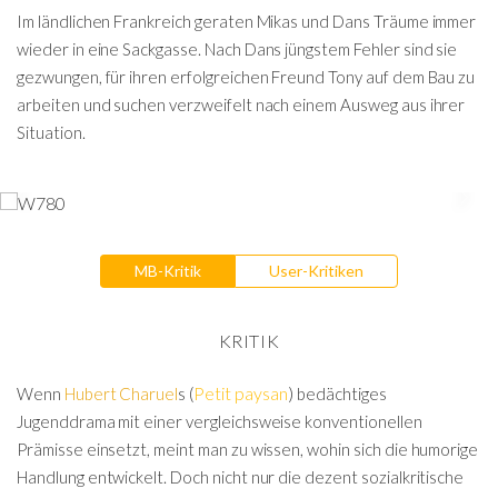
Im ländlichen Frankreich geraten Mikas und Dans Träume immer
wieder in eine Sackgasse. Nach Dans jüngstem Fehler sind sie
gezwungen, für ihren erfolgreichen Freund Tony auf dem Bau zu
arbeiten und suchen verzweifelt nach einem Ausweg aus ihrer
Situation.
MB-Kritik
User-Kritiken
KRITIK
Petit paysan
)
Wenn
Hubert Charuel
s (
bedächtiges
Jugenddrama mit einer vergleichsweise konventionellen
Prämisse einsetzt, meint man zu wissen, wohin sich die humorige
Handlung entwickelt. Doch nicht nur die dezent sozialkritische