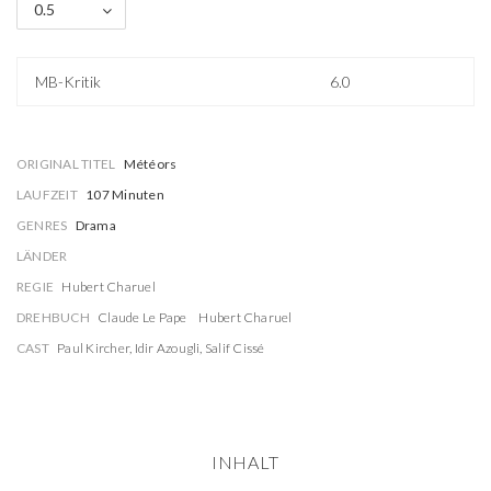
0.5
MB-Kritik
6.0
ORIGINAL TITEL
Météors
LAUFZEIT
107 Minuten
GENRES
Drama
LÄNDER
REGIE
Hubert Charuel
DREHBUCH
Claude Le Pape
Hubert Charuel
CAST
Paul Kircher
,
Idir Azougli
,
Salif Cissé
INHALT