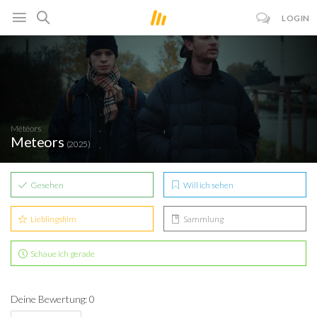
LOGIN
Météors
Meteors
(2025)
Gesehen
Will ich sehen
Lieblingsfilm
Sammlung
Schaue ich gerade
Deine Bewertung: 0