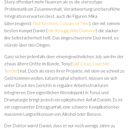
Story offenbart mehr Nuancen als es die stereotype
Problematik um Zusammenhalt, Verantwortung und berufliche
Integration erwarten lässt, auch die Figuren. Mika
(überzeugend:
Paul Kirchner
,
Colours of Time
), der mit seinem
besten Kumpel Daniel (
Idir Azougli
,
Wild Diamond
) die slacker-
like Selbstsicherheit teilt. Das eingeschworene Duo meint, es
stünde über den Dingen.
Ganz sicher jedenfalls über einem gewöhnlichen Job, wie ihn der
etwas ältere Dritte im Bunde, Tony (
Salif Cissé
,
Love Me
Tender
) hat. Doch als eines ihrer Projekte, mit dem sie schnell zu
Geld kommen wollen, katastrophal scheitert, müssen sie sich
unter Druck des Gerichts in reguläre Arbeitsstrukturen
integrieren. Den eigentlichen Wendepunkt in Tonus und
Dramaturgie bringt jedoch ein epileptischer Anfall Daniels. Es ist
ein sogenannter Entzugsanfall, eine schwere Komplikation bei
massivem Langzeitkonsum von Alkohol oder Benzos.
Der Doktor warnt Daniel, dass er nur noch wenige Jahre zu