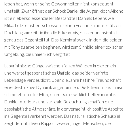
leben hat, wenn er seine Gewohnheiten nicht konsequent
umstellt. Zwar öffnet der Schock Daniel die Augen, doch Alkohol
ist ein ebenso essenzieller Bestandteil Daniels Lebens wie
Mika. Letzter ist entschlossen, seinen Freund zu unterstützen.
Doch langsam reift in ihm die Erkenntnis, dass er unabsichtlich
genau das Gegenteil tut. Das Kernkraftwerk, in dem die beiden
mit Tony zu arbeiten beginnen, wird zum Sinnbild einer toxischen
Umgebung, die unmerklich vergiftet.
Labyrinthische Gänge zwischen fahlen Wänden kreieren ein
unerwartet gespenstisches Umfeld, das beider verirrte
Lebenslage verdeutlicht. Über die Jahre hat ihre Freundschaft
eine destruktive Dynamik angenommen. Die Erkenntnis ist umso
schmerzhafter für Mika, da er Daniel wirklich helfen möchte.
Dunkle Interieurs und surreale Beleuchtung schaffen eine
pessimistische Atmosphäre, in der vermeintlich positive Aspekte
ins Gegenteil verkehrt werden. Das naturalistische Schauspiel
zeigt den intuitiven Rapport zweier junger Menschen, die