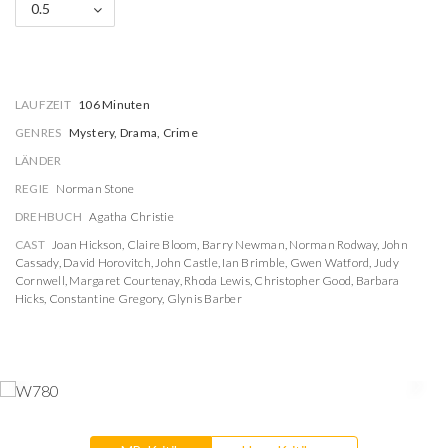
0.5
LAUFZEIT
106 Minuten
GENRES
Mystery, Drama, Crime
LÄNDER
REGIE
Norman Stone
DREHBUCH
Agatha Christie
CAST
Joan Hickson
,
Claire Bloom
,
Barry Newman
,
Norman Rodway
,
John
Cassady
,
David Horovitch
,
John Castle
,
Ian Brimble
,
Gwen Watford
,
Judy
Cornwell
,
Margaret Courtenay
,
Rhoda Lewis
,
Christopher Good
,
Barbara
Hicks
,
Constantine Gregory
,
Glynis Barber